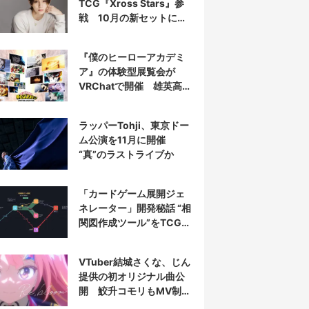
TCG『Xross Stars』参
戦 10月の新セットにカ
ードとして収録
『僕のヒーローアカデミ
ア』の体験型展覧会が
VRChatで開催 雄英高校
やデクの部屋を再現
ラッパーTohji、東京ドー
ム公演を11月に開催
“真”のラストライブか
「カードゲーム展開ジェ
ネレーター」開発秘話 “相
関図作成ツール”をTCG向
けに魔改造
VTuber結城さくな、じん
提供の初オリジナル曲公
開 鮫升コモリもMV制作
に参加