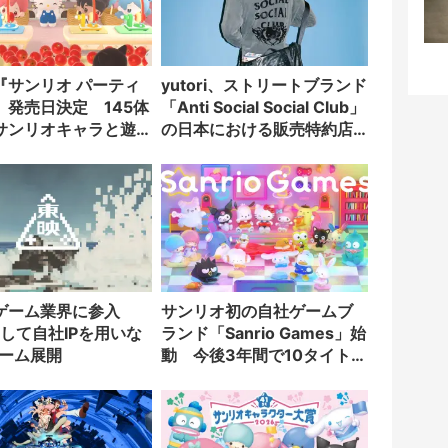
『サンリオ パーティ
yutori、ストリートブランド
』発売日決定 145体
「Anti Social Social Club」
サンリオキャラと遊
の日本における販売特約店
力型ミニゲーム
契約を締結
ゲーム業界に参入
サンリオ初の自社ゲームブ
として自社IPを用いな
ランド「Sanrio Games」始
ゲーム展開
動 今後3年間で10タイトル
を発売