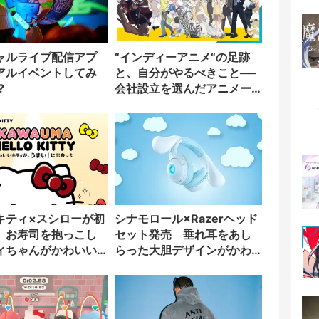
ャルライブ配信アプ
“インディーアニメ“の足跡
アルイベントしてみ
と、自分がやるべきこと──
?
会社設立を選んだアニメー
ター「のをか」の胸中
キティ×スシローが初
シナモロール×Razerヘッド
 お寿司を抱っこし
セット発売 垂れ耳をあし
ィちゃんがかわいい
らった大胆デザインがかわ
いい