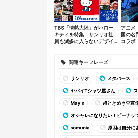
TBS「情熱大陸」がハロー
アニメ
キティを特集 サンリオ社
国の名
員も滅多に入らないデザイ
コラボ
ン現場に初潜入
関連キーフレーズ
サンリオ
メタバース
ヤバイTシャツ屋さん
ス
May‘n
超ときめき♡宣
オシャレになりたい！ピーナッ
somunia
原因は自分に