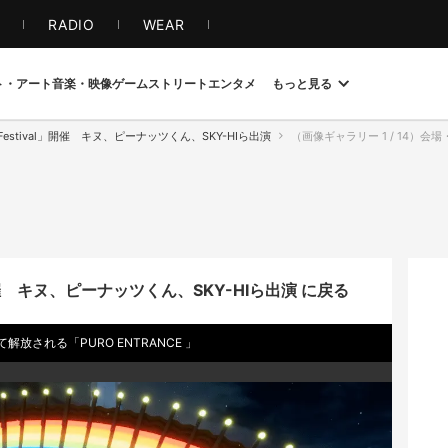
S
RADIO
WEAR
ト・アート
音楽・映像
ゲーム
ストリート
エンタメ
もっと見る
ual Festival」開催 キヌ、ピーナッツくん、SKY-HIら出演
（画像ギャラリー 1 / 14）会場・バー
val」開催 キヌ、ピーナッツくん、SKY-HIら出演 に戻る
される「PURO ENTRANCE 」