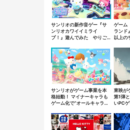
サンリオの新作音ゲー『サ
ゲーム
ンリオカワイイミライ
ランド
ブ！』遊んでみた やりご
以上の
たえと可愛さが光る期待作
べる協
サンリオがゲーム事業を本
東映が
格始動！ マイナーキャラも
第1弾
ゲーム化で“オールキャラ戦
いPC
略”推進