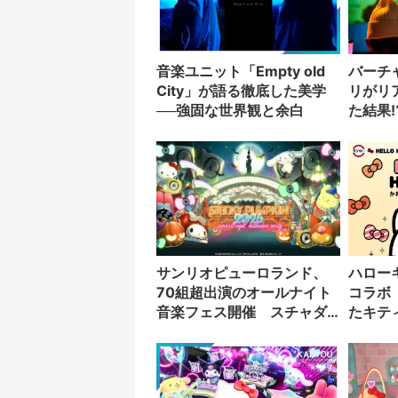
音楽ユニット「Empty old
バーチ
City」が語る徹底した美学
リがリ
──強固な世界観と余白
た結果!
サンリオピューロランド、
ハロー
70組超出演のオールナイト
コラボ
音楽フェス開催 スチャダ
たキテ
ラパー、水カン、PAS
ね
TASTAら出演