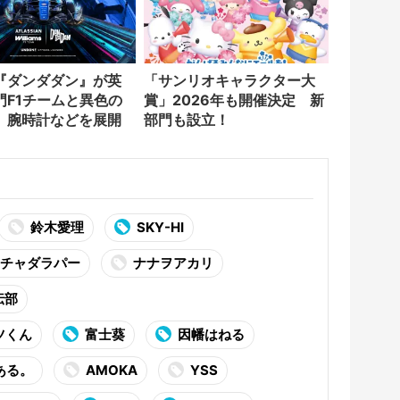
『ダンダダン』が英
「サンリオキャラクター大
門F1チームと異色の
賞」2026年も開催決定 新
 腕時計などを展開
部門も設立！
鈴木愛理
SKY-HI
チャダラパー
ナナヲアカリ
伝部
ツくん
富士葵
因幡はねる
ある。
AMOKA
YSS