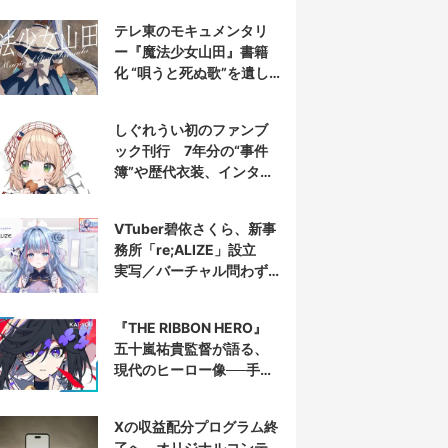
テレ東のモキュメンタリ
ー『魔法少女山田』書籍
化 “唄うと死ぬ歌”を遺し
た山田正一郎の謎に迫る
しぐれうい初のファンブ
ック刊行 7年分の“事件
簿”や歴代衣装、インタビ
ューを収録
VTuber碧依さくら、新事
務所「re;ALIZE」設立
実写／バーチャル問わず
配信者を募集
『THE RIBBON HERO』
五十嵐祐貴監督が語る、
現代のヒーロー像──手塚
治虫『リボンの騎士』の
衝撃を再演する
Xの収益配分プログラム終
了へ オリジナルコンテ