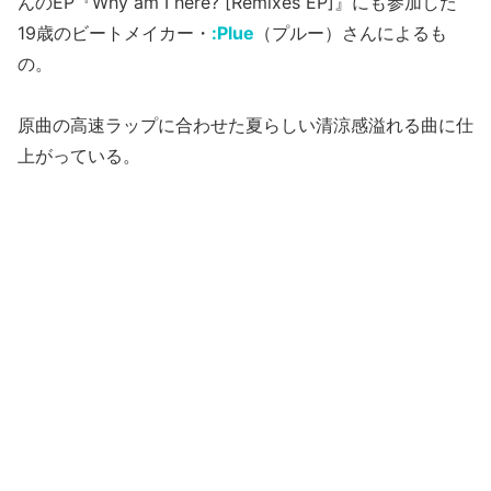
んのEP『Why am I here? [Remixes EP]』にも参加した
19歳のビートメイカー・
:Plue
（プルー）さんによるも
の。
原曲の高速ラップに合わせた夏らしい清涼感溢れる曲に仕
上がっている。