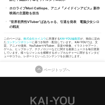
ホロライブMori Calliope、アニメ『メイドインアビス』新作
映画の主題歌を担当
“世界初男性VTuber”ばあちゃる、引退を発表 電脳少女シロ
の戦友
このページは、
株式会社カイユウ
に所属する
KAI-YOU編集部
が、独自に定め
た
コンテンツポリシー
に基づき制作・配信しています。 KAI-YOUでは、文
芸、アニメや漫画、YouTuberやVTuber、音楽や映像、イラストやアート、
ゲーム、ヒップホップ、テクノロジーなどに関する最新ニュースを毎日更新
しています。様々なジャンルを横断するポップカルチャーに関するインタビ
ューやコラム、レポートといったコンテンツをお届けします。
ページトップへ