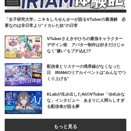
「女子研究大学」ニキ＆しろせんせーが語るVTuberの最適解 必
要なのは非日常より“イカレた奴”の日常
VTuberさえきやひろの最強キャラクター
デザイン術 アバター制作は好きだけじゃ
なく“嫌い”もブチ込む!?
配信者とリスナーの境界線がなくなった
日 IRIAMのリアルイベントは“みんなでつ
くり上げる”
KLabが生み出したAIのVTuber「ゆめみな
な」インタビュー あまりに人間らしすぎ
る配信者が語る夢
もっと見る