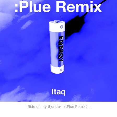
「Ride on my thunder （:Plue Remix）」