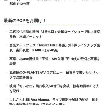
都市で12公演
最新のPOPをお届け！
二宮和也主演の映画『8番出口』金曜ロードショーで地上波初
放送 本編ノーカット
音楽アートフェス「NIGHT HIKE 幕張」第3弾ラインナップ発
表 吉田夜世、KAIRUIほか40組
葛葉、Ayase提供曲「王道」MV公開 “王”ゆえの苦悩と葛藤を
表現
舐達麻のG-PLANTSがソロデビュー 留置所で書いたリリッ
クで沈黙を破る
映画『ちいかわ』興行収入50億円を突破 観客動員350万人
を記録
にじさんじEN Vox Akuma、ライブ翻訳を試験的配信 日本
語と中国語の字幕をリアルタイム表示