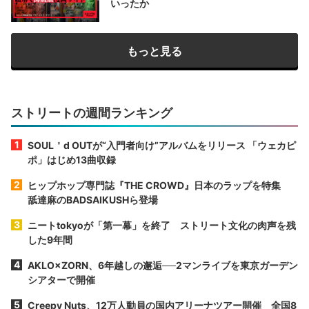
いったか
もっと見る
ストリートの週間ランキング
SOUL＇d OUTが“入門者向け”アルバムをリリース 「ウェカピ
ポ」はじめ13曲収録
ヒップホップ専門誌『THE CROWD』日本のラップを特集
舐達麻のBADSAIKUSHら登場
ニートtokyoが「第一幕」を終了 ストリート文化の肉声を残
した9年間
AKLO×ZORN、6年越しの邂逅──2マンライブを東京ガーデン
シアターで開催
Creepy Nuts、12万人動員の国内アリーナツアー開催 全国8