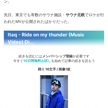
ン。
先日、東京でも有数のサウナ施設・
サウナ北欧
でロケが行
われたMVが公開されたばかりだった。
Itaq - Ride on my thunder (Music
Video) Di...
続きを読むには
メンバーシップ登録
が必要です
今すぐ
10日間無料お試し
を始めて記事の続きを読もう
残り 16文字 / 画像1枚