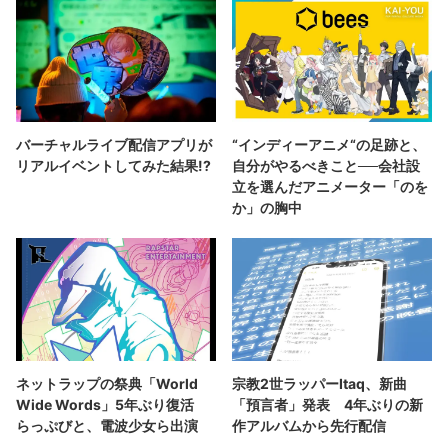
バーチャルライブ配信アプリが
“インディーアニメ“の足跡と、
リアルイベントしてみた結果!?
自分がやるべきこと──会社設
立を選んだアニメーター「のを
か」の胸中
ネットラップの祭典「World
宗教2世ラッパーItaq、新曲
Wide Words」5年ぶり復活
「預言者」発表 4年ぶりの新
らっぷびと、電波少女ら出演
作アルバムから先行配信