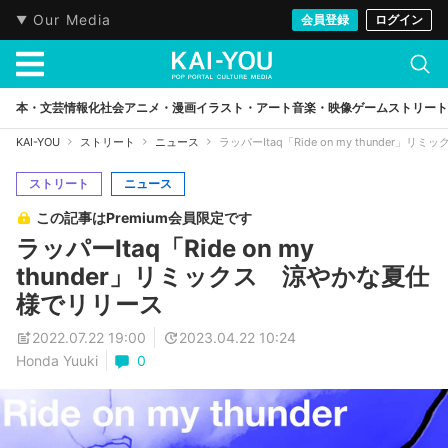
Our Media
会員登録
ログイン
本・文芸
情報化社会
アニメ・漫画
イラスト・アート
音楽・映像
ゲーム
ストリート
KAI-YOU
ストリート
ニュース
ラッパーItaq「Ride on my thunder
ストリート
ニュース
この記事はPremium会員限定です
ラッパーItaq「Ride on my
thunder」リミックス 涼やかな夏仕
様でリリース
2022.07.22 19:00
2023.04.22 10:24
Honda Yuuki
0