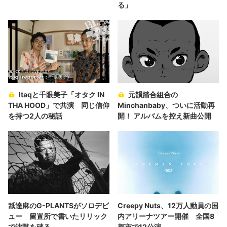
る」
Itaqと千眼美子「オタク IN
元韻踏合組合の
THA HOOD」で共演 同じ信仰
Minchanbaby、ついに活動再
を持つ2人の秘話
開！ アルバムを控え新曲公開
舐達麻のG-PLANTSがソロデビ
Creepy Nuts、12万人動員の国
ュー 留置所で書いたリリック
内アリーナツアー開催 全国8
で沈黙を破る
都市で12公演