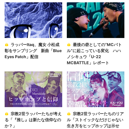
ラッパーItaq、魔女 小松成
最後の砦としての“MCバト
彰をサンプリング 新曲「Blue
ル”に起こっている変化 ハハ
Eyes Patch」配信
ノシキュウ「U-22
MCBATTLE」レポート
宗教2世ラッパーたちが考え
宗教2世ラッパーたちのリア
る「『推し』は新たな信仰なの
ル「ストイックなだけじゃない
か？」
生き方をヒップホップは示せ