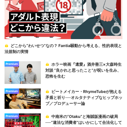
どこから“わいせつ”なの？ Fantia騒動から考える、性的表現と
法規制の実情
ホラー映画『遺愛』酒井善三×大森時生
Premium
対談 “良かれと思ったこと“が呪いを生み、
恐怖を生む
ビートメイカー・RhymeTubeが抱える
Premium
矛盾と祈り──オルタナティブなヒップホッ
プ／プロデューサー論
中南米の“Otaku”と海賊版漫画の破局
Premium
──“違法な消費者”はいかにして合法化して