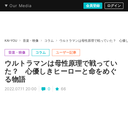
Our Media
本・文芸
情報化社会
アニメ・漫画
イラスト・アート
音楽・映像
会員登録
ゲーム
ログイン
ストリート
KAI-YOU
音楽・映像
コラム
ウルトラマンは母性原理で戦っていた？ 心優
音楽・映像
コラム
ユーザー記事
ウルトラマンは母性原理で戦ってい
た？ 心優しきヒーローと命をめぐ
る物語
2022.07.11 20:00
0
66