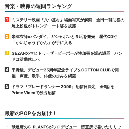
音楽・映像の週間ランキング
ミステリー映画『八つ墓村』場面写真が解禁 金田一耕助役の
尾上松也がトレンチコート姿を披露
米津玄師×バンダイ、ガシャポンと食玩を発売 歴代CDや
「かいじゅうずかん」が手に入る
GEZANのマヒトゥ・ザ・ピーポーが性加害を認め謝罪 バン
ドは活動休止へ
平野綾、デビュー25周年記念ライブをCOTTON CLUBで開
催 声優、歌手、俳優の歩みを網羅
ドラマ『ブレードランナー 2099』配信日決定 全8話を
Prime Videoで独占配信
最新のPOPをお届け！
舐達麻のG-PLANTSがソロデビュー 留置所で書いたリリッ