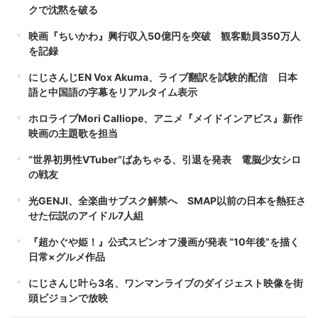
クで沈黙を破る
映画『ちいかわ』興行収入50億円を突破 観客動員350万人
を記録
にじさんじEN Vox Akuma、ライブ翻訳を試験的配信 日本
語と中国語の字幕をリアルタイム表示
ホロライブMori Calliope、アニメ『メイドインアビス』新作
映画の主題歌を担当
“世界初男性VTuber”ばあちゃる、引退を発表 電脳少女シロ
の戦友
光GENJI、全楽曲サブスク解禁へ SMAP以前の日本を熱狂さ
せた伝説のアイドル7人組
『超かぐや姫！』公式スピンオフ漫画が発表 “10年後”を描く
日常×グルメ作品
にじさんじ叶ら3名、ワンマンライブのダイジェスト映像を街
頭ビジョンで放映