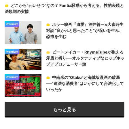
どこから“わいせつ”なの？ Fantia騒動から考える、性的表現と
法規制の実情
ホラー映画『遺愛』酒井善三×大森時生
Premium
対談 “良かれと思ったこと“が呪いを生み、
恐怖を生む
ビートメイカー・RhymeTubeが抱える
Premium
矛盾と祈り──オルタナティブなヒップホッ
プ／プロデューサー論
中南米の“Otaku”と海賊版漫画の破局
Premium
──“違法な消費者”はいかにして合法化して
いったか
もっと見る