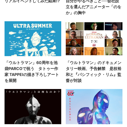
リアルイベントしてみた結果!?
自分がやるべきこと──会社設
立を選んだアニメーター「のを
か」の胸中
「ウルトラマン」60周年を池
「ウルトラマン」のドキュメン
袋PARCOで祝う タトゥー作
タリー映画、予告解禁 是枝裕
家 TAPPEIの描き下ろしアート
和と『パシフィック・リム』監
を展開
督が対談