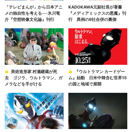
「テレビまんが」から日本アニ
KADOKAWA元副社長が著書
メの独自性を考える──氷川竜
『メディアミックスの悪魔』刊
介『空想映像文化論』刊行
行 異例の9社合併の裏側
美術造形家 村瀬継蔵が死
『ウルトラマン カードゲー
去 ゴジラ、ウルトラマン、ガ
ム』始動 日米中韓含む世界15
メラなどを手がける
の国と地域で展開