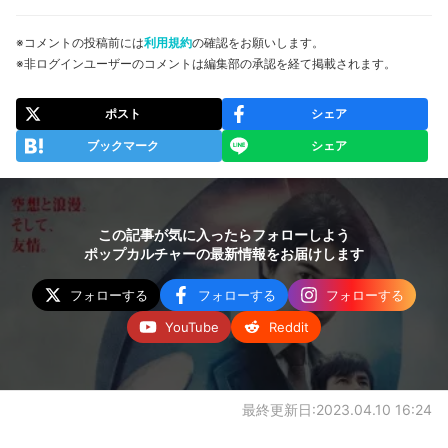
※コメントの投稿前には
利用規約
の確認をお願いします。
※非ログインユーザーのコメントは編集部の承認を経て掲載されます。
ポスト
シェア
ブックマーク
シェア
この記事が気に入ったらフォローしよう
ポップカルチャーの最新情報をお届けします
フォローする
フォローする
フォローする
YouTube
Reddit
最終更新日:2023.04.10 16:24