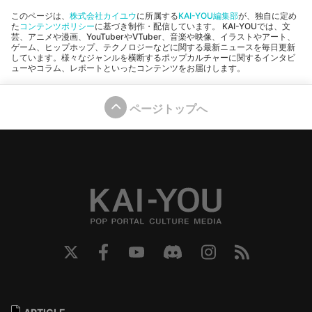
このページは、
株式会社カイユウ
に所属する
KAI-YOU編集部
が、独自に定め
た
コンテンツポリシー
に基づき制作・配信しています。 KAI-YOUでは、文
芸、アニメや漫画、YouTuberやVTuber、音楽や映像、イラストやアート、
ゲーム、ヒップホップ、テクノロジーなどに関する最新ニュースを毎日更新
しています。様々なジャンルを横断するポップカルチャーに関するインタビ
ューやコラム、レポートといったコンテンツをお届けします。
ページトップへ