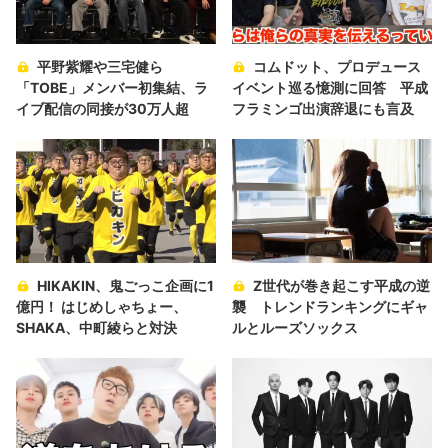
平野紫耀や三宅健ら
コムドット、プロデュース
「TOBE」メンバー初集結、ラ
イベント巡る憶測に回答 平成
イブ配信の同接が30万人超
フラミンゴ出演辞退にも言及
HIKAKIN、鬼ごっこ企画に1
Z世代が巻き起こす平成の逆
億円！ はじめしゃちょー、
襲 トレンドランキングにギャ
SHAKA、中町綾らと対決
ルとルーズソックス