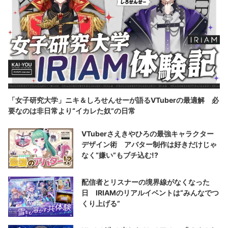
「女子研究大学」ニキ＆しろせんせーが語るVTuberの最適解 必
要なのは非日常より“イカレた奴”の日常
VTuberさえきやひろの最強キャラクター
デザイン術 アバター制作は好きだけじゃ
なく“嫌い”もブチ込む!?
配信者とリスナーの境界線がなくなった
日 IRIAMのリアルイベントは“みんなでつ
くり上げる”