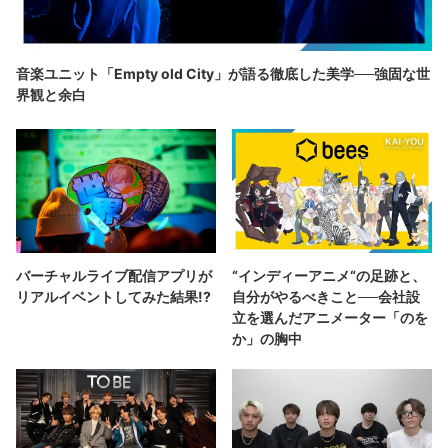
音楽ユニット「Empty old City」が語る徹底した美学──強固な世
界観と余白
バーチャルライブ配信アプリが
“インディーアニメ“の足跡と、
リアルイベントしてみた結果!?
自分がやるべきこと──会社設
立を選んだアニメーター「のを
か」の胸中