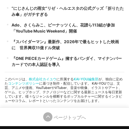
“にじさんじの雨女”リゼ・ヘルエスタの公式グッズ「折りたた
み傘」がガチすぎる
Ado、さくらみこ、ピーナッツくん、花譜ら113組が参加
「YouTube Music Weekend」開催
『スパイダーマン』最新作、2026年で最もヒットした映画
に 世界興収11億ドル突破
『ONE PIECEカードゲーム』擁するバンダイ、マイナンバー
カードでの本人認証を導入
このページは、
株式会社カイユウ
に所属する
KAI-YOU編集部
が、独自に定め
た
コンテンツポリシー
に基づき制作・配信しています。 KAI-YOUでは、文
芸、アニメや漫画、YouTuberやVTuber、音楽や映像、イラストやアート、
ゲーム、ヒップホップ、テクノロジーなどに関する最新ニュースを毎日更新
しています。様々なジャンルを横断するポップカルチャーに関するインタビ
ューやコラム、レポートといったコンテンツをお届けします。
ページトップへ