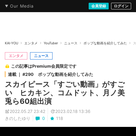
Our Media
本・文芸
情報化社会
アニメ・漫画
イラスト・アート
音楽・映像
会員登録
ゲーム
ログイン
ストリート
KAI-YOU
エンタメ
YouTuber
ニュース
ポップな動画を紹介してみた
エンタメ
ニュース
この記事はPremium会員限定です
連載 ｜ #290 ポップな動画を紹介してみた
スカイピース「すごい動画」がすご
い ヒカキン、コムドット、月ノ美
兎ら60組出演
2022.05.27 23:42
2023.02.18 13:36
きのしたゆり
0
118