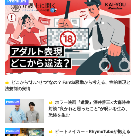
Premium
どこから“わいせつ”なの？ Fantia騒動から考える、性的表現と
法規制の実情
ホラー映画『遺愛』酒井善三×大森時生
Premium
対談 “良かれと思ったこと“が呪いを生み、
恐怖を生む
ビートメイカー・RhymeTubeが抱える
Premium