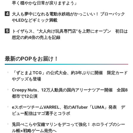
早く穏やかな日常が戻りますよう」
大人も夢中になれる電動水鉄砲がかっこいい！ ブローバック
やLEDなどギミック満載
トイザらス、“大人向け玩具専門店”を上野にオープン 初日は
想定の約4倍の売上を記録
最新のPOPをお届け！
「ずとまよTCG」の公式大会、約3年ぶりに開催 限定カード
やグッズも登場
Creepy Nuts、12万人動員の国内アリーナツアー開催 全国8
都市で12公演
eスポーツチームVARREL、初のAITuber「LUMA」発表 デ
ビュー配信はマゴ選手とコラボ
兎田ぺこらや宝鐘マリンをデコって強化！ ホロライブのシー
ル帳×戦略ゲーム発売へ