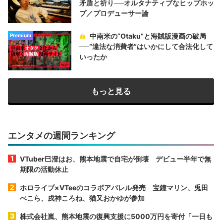
矛盾と祈り──オルタナティブなヒップホッ
プ／プロデューサー論
中南米の“Otaku”と海賊版漫画の破局
Premium
──“違法な消費者”はいかにして合法化して
いったか
もっと見る
エンタメの週間ランキング
VTuber巳澄はお、熊本地震で自宅が倒壊 デビュー半年で無
期限の活動休止
ホロライブ×VTeeのコラボアパレル発売 宝鐘マリン、兎田
ぺこら、戌神ころね、猫又おかゆが参加
株式会社嵐、熊本地震の復興支援に5000万円を寄付「一日も