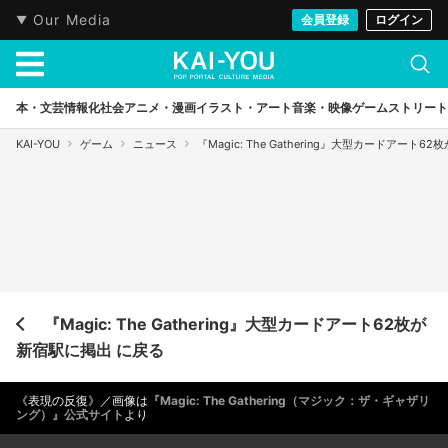
Our Media
会員登録
ログイン
本・文芸
情報化社会
アニメ・漫画
イラスト・アート
音楽・映像
ゲーム
ストリート
KAI-YOU
ゲーム
ニュース
『Magic: The Gathering』大型カードアート
『Magic: The Gathering』大型カードアート62枚が
新宿駅に掲出 に戻る
《表現の反復》／画像は
『Magic: The Gathering（マジック：ザ・ギャザリ
ング）』公式サイト
より