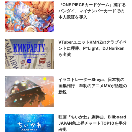
『ONE PIECEカードゲーム』擁する
バンダイ、マイナンバーカードでの
本人認証を導入
VTuberユニットKMNZのクラブイベ
ントに理芽、P*Light、DJ Noriken
ら出演
イラストレーターSheya、日本初の
画集刊行 卒制のアニメMVが話題の
新鋭
映画『ちいかわ』劇伴曲、Biilboard
JAPAN急上昇チャートTOP10を半分
占拠