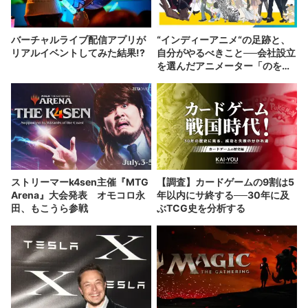
バーチャルライブ配信アプリが
“インディーアニメ“の足跡と、
リアルイベントしてみた結果!?
自分がやるべきこと──会社設立
を選んだアニメーター「のを
か」の胸中
ストリーマーk4sen主催『MTG
【調査】カードゲームの9割は5
Arena』大会発表 オモコロ永
年以内にサ終する──30年に及
田、もこうら参戦
ぶTCG史を分析する