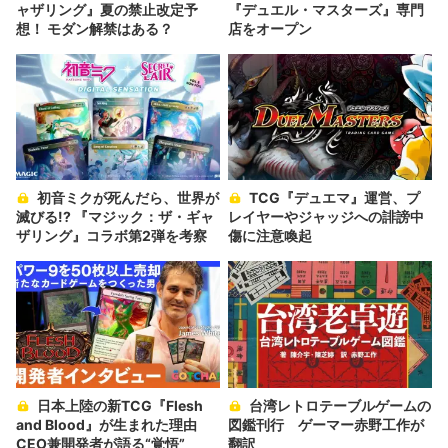
ャザリング』夏の禁止改定予
『デュエル・マスターズ』専門
想！ モダン解禁はある？
店をオープン
初音ミクが死んだら、世界が
TCG『デュエマ』運営、プ
滅びる!? 『マジック：ザ・ギャ
レイヤーやジャッジへの誹謗中
ザリング』コラボ第2弾を考察
傷に注意喚起
日本上陸の新TCG『Flesh
台湾レトロテーブルゲームの
and Blood』が生まれた理由
図鑑刊行 ゲーマー赤野工作が
CEO兼開発者が語る“覚悟”
翻訳