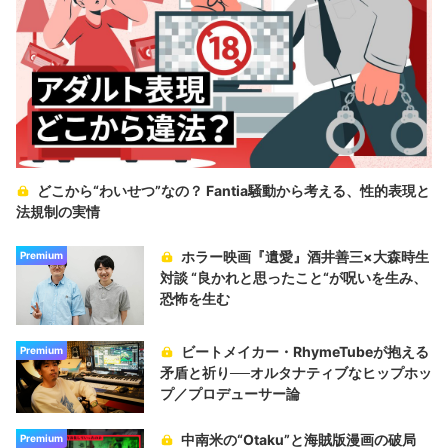
どこから“わいせつ”なの？ Fantia騒動から考える、性的表現と
法規制の実情
ホラー映画『遺愛』酒井善三×大森時生
Premium
対談 “良かれと思ったこと“が呪いを生み、
恐怖を生む
ビートメイカー・RhymeTubeが抱える
Premium
矛盾と祈り──オルタナティブなヒップホッ
プ／プロデューサー論
中南米の“Otaku”と海賊版漫画の破局
Premium