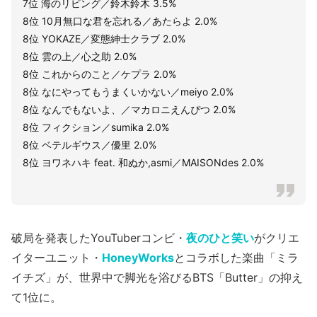
7位 海のリビング／鈴木鈴木 3.5%
8位 10月無口な君を忘れる／あたらよ 2.0%
8位 YOKAZE／変態紳士クラブ 2.0%
8位 雲の上／心之助 2.0%
8位 これからのこと／ケプラ 2.0%
8位 なにやってもうまくいかない／meiyo 2.0%
8位 なんでもないよ、／マカロニえんぴつ 2.0%
8位 フィクション／sumika 2.0%
8位 ベテルギウス／優里 2.0%
8位 ヨワネハキ feat. 和ぬか,asmi／MAISONdes 2.0%
破局を発表したYouTuberコンビ・
夜のひと笑い
がクリエ
イターユニット・
HoneyWorks
とコラボした楽曲「ミラ
イチズ」が、世界中で脚光を浴びるBTS「Butter」の抑え
て1位に。