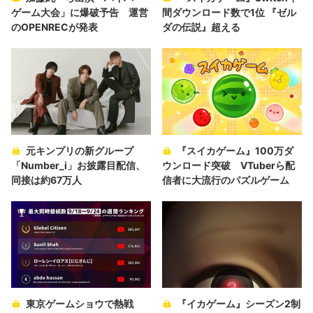
ゲーム大会」に爆破予告 運営
間ダウンロード数で1位 『ゼル
のOPENRECが発表
ダの伝説』超える
元キンプリの新グループ
『スイカゲーム』100万ダ
「Number_i」お披露目配信、
ウンロード突破 VTuberら配
同接は約67万人
信者に大流行のパズルゲーム
東京ゲームショウで熱戦
『イカゲーム』シーズン2制