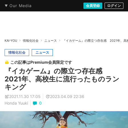
Our Media
本・文芸
情報化社会
アニメ・漫画
イラスト・アート
音楽・映像
会員登録
ゲーム
ログイン
ストリート
KAI-YOU
情報化社会
ニュース
『イカゲーム』の際立つ存在感 2021年、
情報化社会
ニュース
この記事はPremium会員限定です
『イカゲーム』の際立つ存在感
2021年、高校生に流行ったものラン
キング
2021.11.30 17:05
2023.04.09 22:36
Honda Yuuki
0