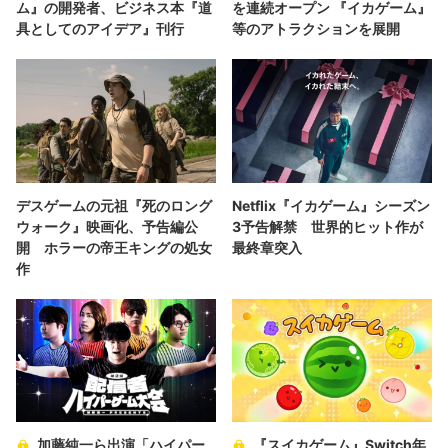
ム』の開発者、ビジネス本『道
を連続オープン 『イカゲーム』
具としてのアイデア』刊行
等のアトラクションを展開
デスゲームの元祖『死のロング
Netflix『イカゲーム』シーズン
ウォーク』映画化、予告編公
3予告解禁 世界的ヒット作が
開 ホラーの帝王キングの処女
最終章突入
作
加藤純一ら出演「ハイパー
『スイカゲーム』Switch年