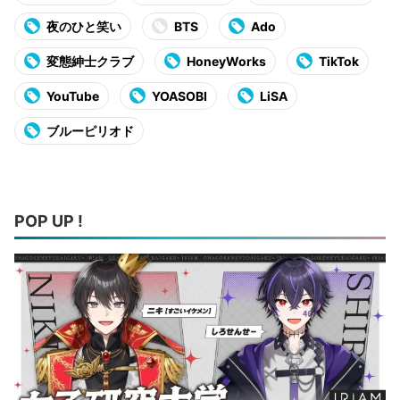
夜のひと笑い
BTS
Ado
変態紳士クラブ
HoneyWorks
TikTok
YouTube
YOASOBI
LiSA
ブルーピリオド
POP UP !