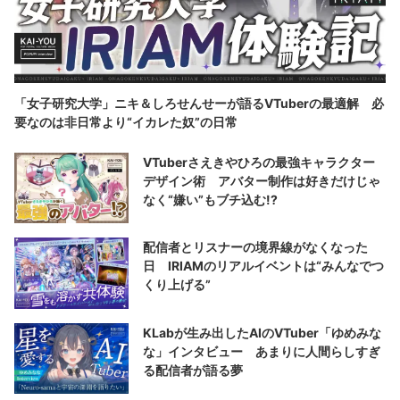
「女子研究大学」ニキ＆しろせんせーが語るVTuberの最適解 必
要なのは非日常より“イカレた奴”の日常
VTuberさえきやひろの最強キャラクター
デザイン術 アバター制作は好きだけじゃ
なく“嫌い”もブチ込む!?
配信者とリスナーの境界線がなくなった
日 IRIAMのリアルイベントは“みんなでつ
くり上げる”
KLabが生み出したAIのVTuber「ゆめみな
な」インタビュー あまりに人間らしすぎ
る配信者が語る夢