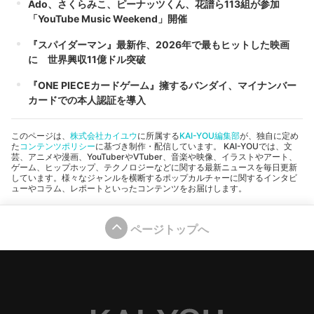
Ado、さくらみこ、ピーナッツくん、花譜ら113組が参加
「YouTube Music Weekend」開催
『スパイダーマン』最新作、2026年で最もヒットした映画
に 世界興収11億ドル突破
『ONE PIECEカードゲーム』擁するバンダイ、マイナンバー
カードでの本人認証を導入
このページは、
株式会社カイユウ
に所属する
KAI-YOU編集部
が、独自に定め
た
コンテンツポリシー
に基づき制作・配信しています。 KAI-YOUでは、文
芸、アニメや漫画、YouTuberやVTuber、音楽や映像、イラストやアート、
ゲーム、ヒップホップ、テクノロジーなどに関する最新ニュースを毎日更新
しています。様々なジャンルを横断するポップカルチャーに関するインタビ
ューやコラム、レポートといったコンテンツをお届けします。
ページトップへ