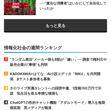
──“違法な消費者”はいかにして合法化して
いったか
もっと見る
情報化社会の週間ランキング
“ランダム商法”メーカー側も8割が「嫌い」──調査で権利元や
販売企業の“事情”も判明
KADOKAWA×はてな、AI小説エディタ「RIKU」を共同開
発 βテスト参加者も募集
ホロライブ所属タレントへの誹謗中傷、1投稿150万円で示
談 私生活を巡る卑猥な憶測も
ChatGPTの性的チャット機能「アダルトモード」導入を無期
限延期 英メディアが報道