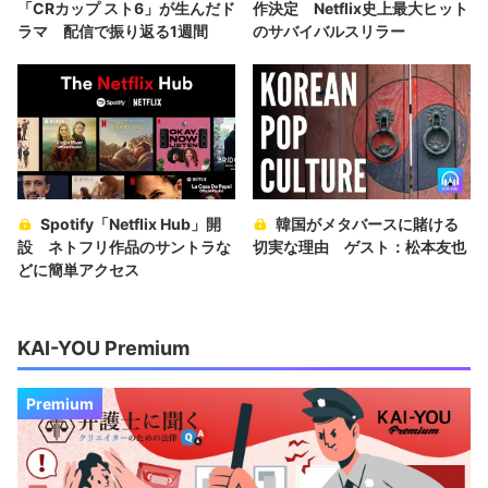
「CRカップ スト6」が生んだド
作決定 Netflix史上最大ヒット
ラマ 配信で振り返る1週間
のサバイバルスリラー
Spotify「Netflix Hub」開
韓国がメタバースに賭ける
設 ネトフリ作品のサントラな
切実な理由 ゲスト：松本友也
どに簡単アクセス
KAI-YOU Premium
Premium