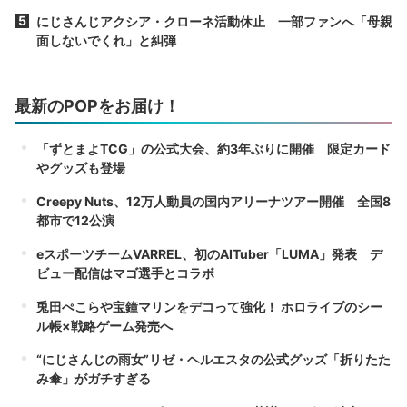
にじさんじアクシア・クローネ活動休止 一部ファンへ「母親
面しないでくれ」と糾弾
最新のPOPをお届け！
「ずとまよTCG」の公式大会、約3年ぶりに開催 限定カード
やグッズも登場
Creepy Nuts、12万人動員の国内アリーナツアー開催 全国8
都市で12公演
eスポーツチームVARREL、初のAITuber「LUMA」発表 デ
ビュー配信はマゴ選手とコラボ
兎田ぺこらや宝鐘マリンをデコって強化！ ホロライブのシー
ル帳×戦略ゲーム発売へ
“にじさんじの雨女”リゼ・ヘルエスタの公式グッズ「折りたた
み傘」がガチすぎる