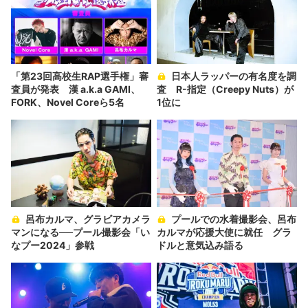
「第23回高校生RAP選手権」審
日本人ラッパーの有名度を調
査員が発表 漢 a.k.a GAMI、
査 R-指定（Creepy Nuts）が
FORK、Novel Coreら5名
1位に
呂布カルマ、グラビアカメラ
プールでの水着撮影会、呂布
マンになる──プール撮影会「い
カルマが応援大使に就任 グラ
なプー2024」参戦
ドルと意気込み語る