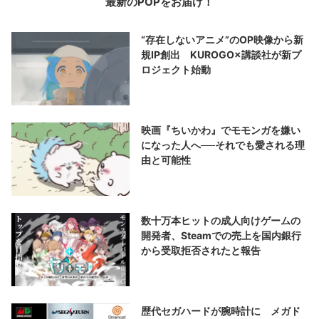
最新のPOPをお届け！
“存在しないアニメ”のOP映像から新
規IP創出 KUROGO×講談社が新プ
ロジェクト始動
映画『ちいかわ』でモモンガを嫌い
になった人へ──それでも愛される理
由と可能性
数十万本ヒットの成人向けゲームの
開発者、Steamでの売上を国内銀行
から受取拒否されたと報告
歴代セガハードが腕時計に メガド