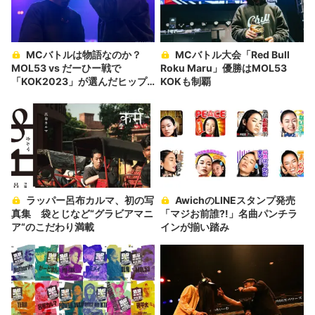
MCバトルは物語なのか？
MCバトル大会「Red Bull
MOL53 vs だーひー戦で
Roku Maru」優勝はMOL53
「KOK2023」が選んだヒップ
KOKも制覇
ホップの姿
ラッパー呂布カルマ、初の写
AwichのLINEスタンプ発売
真集 袋とじなど“グラビアマニ
「マジお前誰?!」名曲パンチラ
ア“のこだわり満載
インが揃い踏み