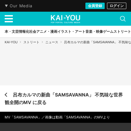
Our Media
会員登録
ログイン
本・文芸
情報化社会
アニメ・漫画
イラスト・アート
音楽・映像
ゲーム
ストリート
KAI-YOU
ストリート
ニュース
呂布カルマの新曲「SAMSAVANNA」 不気味
呂布カルマの新曲「SAMSAVANNA」 不気味な世界
観全開のMV に戻る
MV「SAMSAVANNA」／画像は動画「SAMSAVANNA」のMVより