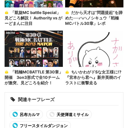
「凱旋MC battle Special」
だから天才は“問題提起“を諦
見どころ解説！ Authority vs が
めた──ハハノシキュウ「戦極
ーどまんに注目
MCバトル30章」レポ
「戦極MCBATTLE 第30章」
ちいかわがドSな女王様に!?
開催 3on3形式で全10チーム
『宮本から君へ』新井英樹のイ
が激突、見どころを紹介！
ラストに衝撃走る
関連キーフレーズ
呂布カルマ
天使弾道ミサイル
フリースタイルダンジョン