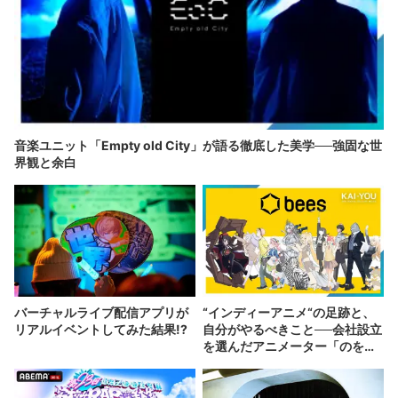
音楽ユニット「Empty old City」が語る徹底した美学──強固な世
界観と余白
バーチャルライブ配信アプリが
“インディーアニメ“の足跡と、
リアルイベントしてみた結果!?
自分がやるべきこと──会社設立
を選んだアニメーター「のを
か」の胸中