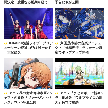
開決定 度重なる延期を経て
予告映像が公開
Kalafina復活ライブ、プロデ
声優 悠木碧の音楽プロジェ
ューサーの梶浦由記は関与せず
クト「妖精夜行」ラフォーレ原
「大変残念」
宿でポップアップ開催
アニメ界の鬼才 梅津泰臣×シ
アニメ『まどマギ』に新キャ
ャフトの新作『ヴァージン・パ
ラ 劇場版『ワルプルギスの廻
ンク』2025年夏公開
天』特報で解禁