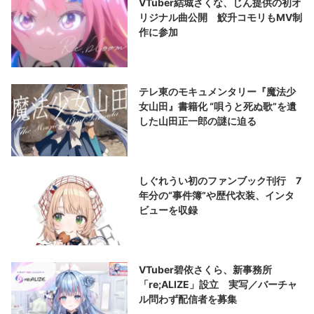
VTuber結城さくな、じん提供の初オ
リジナル曲公開 鮫升コモリもMV制
作に参加
テレ東のモキュメンタリー『魔法少
女山田』書籍化 “唄うと死ぬ歌”を遺
した山田正一郎の謎に迫る
しぐれうい初のファンブック刊行 7
年分の“事件簿”や歴代衣装、インタ
ビューを収録
VTuber碧依さくら、新事務所
「re;ALIZE」設立 実写／バーチャ
ル問わず配信者を募集