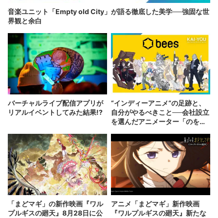
音楽ユニット「Empty old City」が語る徹底した美学──強固な世
界観と余白
バーチャルライブ配信アプリが
“インディーアニメ“の足跡と、
リアルイベントしてみた結果!?
自分がやるべきこと──会社設立
を選んだアニメーター「のを
か」の胸中
「まどマギ」の新作映画『ワル
アニメ「まどマギ」新作映画
プルギスの廻天』8月28日に公
『ワルプルギスの廻天』新たな