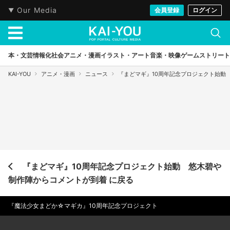
Our Media
会員登録
ログイン
本・文芸
情報化社会
アニメ・漫画
イラスト・アート
音楽・映像
ゲーム
ストリート
KAI-YOU
アニメ・漫画
ニュース
『まどマギ』10周年記念プロジェクト始動
『まどマギ』10周年記念プロジェクト始動 悠木碧や
制作陣からコメントが到着 に戻る
『魔法少女まどか☆マギカ』10周年記念プロジェクト