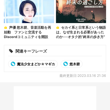
声優 悠木碧、音楽活動を再
セカイ系と日常系という物語
始動 ファンと交流する
は、なぜ生まれる必要があった
Discordコミュニティを開設
のか──オタク的“終末の歩き方”
関連キーフレーズ
魔法少女まどか☆マギカ
悠木碧
最終更新日:2023.03.16 21:36