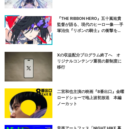
『THE RIBBON HERO』五十嵐祐貴
監督が語る、現代のヒーロー像──手
塚治虫『リボンの騎士』の衝撃を再
演する
Xの収益配分プログラム終了へ オ
リジナルコンテンツ重視の新制度に
移行
二宮和也主演の映画『8番出口』金曜
ロードショーで地上波初放送 本編
ノーカット
音楽アートフェス「NIGHT HIKE 幕