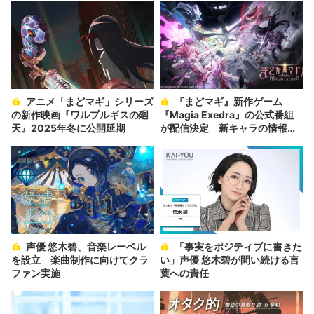
アニメ「まどマギ」シリーズ
『まどマギ』新作ゲーム
の新作映画『ワルプルギスの廻
『Magia Exedra』の公式番組
天』2025年冬に公開延期
が配信決定 新キャラの情報を
解禁
声優 悠木碧、音楽レーベル
「事実をポジティブに書きた
を設立 楽曲制作に向けてクラ
い」声優 悠木碧が問い続ける言
ファン実施
葉への責任