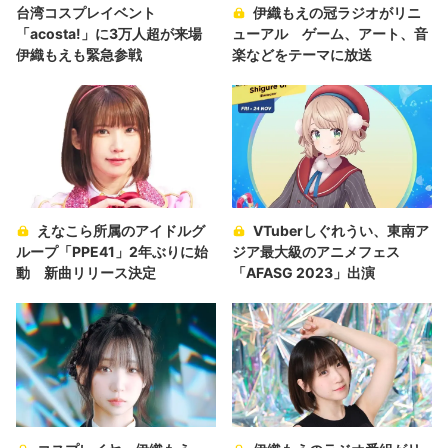
台湾コスプレイベント
伊織もえの冠ラジオがリニ
「acosta!」に3万人超が来場
ューアル ゲーム、アート、音
伊織もえも緊急参戦
楽などをテーマに放送
えなこら所属のアイドルグ
VTuberしぐれうい、東南ア
ループ「PPE41」2年ぶりに始
ジア最大級のアニメフェス
動 新曲リリース決定
「AFASG 2023」出演