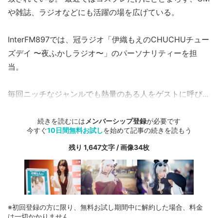
や雑誌、ラジオなどにも活躍の場を広げている。
InterFM897では、冠ラジオ「伊織もえのCHUCHUチュー
ズデイ 〜夜ふかしラジオ〜」のパーソナリティーを担
当。
毎回ニッチなジャンルでも熱量のある人をゲストに呼び...
続きを読むには
メンバーシップ登録
が必要です
今すぐ
10日間無料お試し
を始めて記事の続きを読もう
残り 1,647文字 / 画像34枚
※初回登録の方に限り、無料お試し期間中に解約した場合、料金
は一切かかりません。