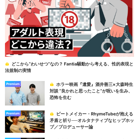
どこから“わいせつ”なの？ Fantia騒動から考える、性的表現と
法規制の実情
ホラー映画『遺愛』酒井善三×大森時生
Premium
対談 “良かれと思ったこと“が呪いを生み、
恐怖を生む
ビートメイカー・RhymeTubeが抱える
Premium
矛盾と祈り──オルタナティブなヒップホッ
プ／プロデューサー論