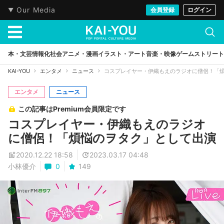
Our Media
会員登録
ログイン
本・文芸
情報化社会
アニメ・漫画
イラスト・アート
音楽・映像
ゲーム
ストリート
KAI-YOU
エンタメ
ニュース
コスプレイヤー・伊織もえのラジオに僧侶！「
エンタメ
ニュース
この記事はPremium会員限定です
コスプレイヤー・伊織もえのラジオ
に僧侶！「煩悩のヲタク」として出演
2020.12.22 18:58
2023.03.17 04:48
小林優介
0
149