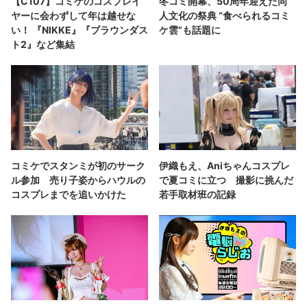
【C107】コミケのコスプレイ
冬コミ開幕、50周年迎えた同
ヤーに会わずして年は越せな
人文化の祭典 “食べられるコミ
い！ 『NIKKE』『ブラウンダス
ケ雲”も話題に
ト2』など集結
コミケでスタンミが初のサーク
伊織もえ、Aniちゃんコスプレ
ル参加 売り子姿からハウルの
で夏コミに立つ 撮影に挑んだ
コスプレまでを追いかけた
若手取材班の記録