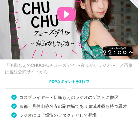
「伊織もえのCHUCHUチューズデイ 〜夜ふかしラジオ〜」／画像
は番組公式サイトから
POPなポイントを3行で
コスプレイヤー・伊織もえのラジオのゲストに僧侶
京都・月仲山称名寺の副住職であり鬼滅連載も持つ異才
ラジオには「煩悩のヲタク」として登場