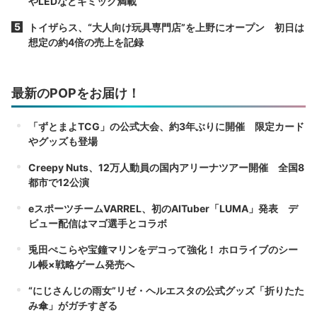
やLEDなどギミック満載
トイザらス、“大人向け玩具専門店”を上野にオープン 初日は
想定の約4倍の売上を記録
最新のPOPをお届け！
「ずとまよTCG」の公式大会、約3年ぶりに開催 限定カード
やグッズも登場
Creepy Nuts、12万人動員の国内アリーナツアー開催 全国8
都市で12公演
eスポーツチームVARREL、初のAITuber「LUMA」発表 デ
ビュー配信はマゴ選手とコラボ
兎田ぺこらや宝鐘マリンをデコって強化！ ホロライブのシー
ル帳×戦略ゲーム発売へ
“にじさんじの雨女”リゼ・ヘルエスタの公式グッズ「折りたた
み傘」がガチすぎる