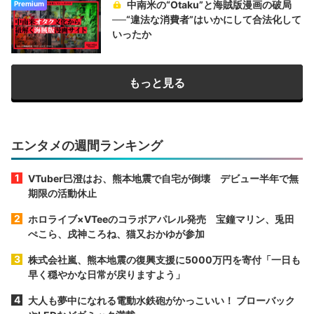
中南米の“Otaku”と海賊版漫画の破局
Premium
──“違法な消費者”はいかにして合法化して
いったか
もっと見る
エンタメの週間ランキング
VTuber巳澄はお、熊本地震で自宅が倒壊 デビュー半年で無
期限の活動休止
ホロライブ×VTeeのコラボアパレル発売 宝鐘マリン、兎田
ぺこら、戌神ころね、猫又おかゆが参加
株式会社嵐、熊本地震の復興支援に5000万円を寄付「一日も
早く穏やかな日常が戻りますよう」
大人も夢中になれる電動水鉄砲がかっこいい！ ブローバック