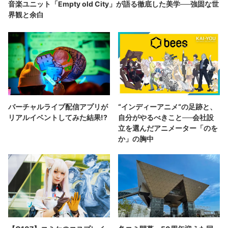
音楽ユニット「Empty old City」が語る徹底した美学──強固な世
界観と余白
バーチャルライブ配信アプリが
“インディーアニメ“の足跡と、
リアルイベントしてみた結果!?
自分がやるべきこと──会社設
立を選んだアニメーター「のを
か」の胸中