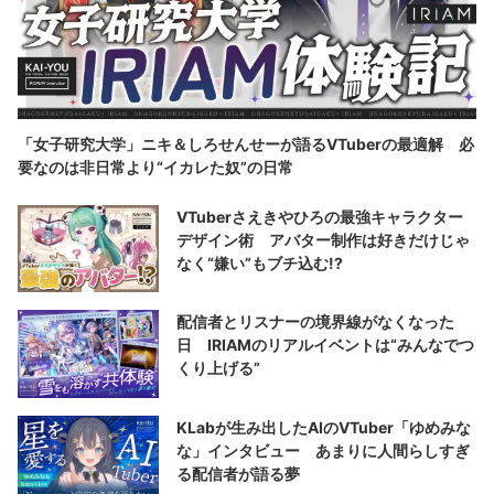
「女子研究大学」ニキ＆しろせんせーが語るVTuberの最適解 必
要なのは非日常より“イカレた奴”の日常
VTuberさえきやひろの最強キャラクター
デザイン術 アバター制作は好きだけじゃ
なく“嫌い”もブチ込む!?
配信者とリスナーの境界線がなくなった
日 IRIAMのリアルイベントは“みんなでつ
くり上げる”
KLabが生み出したAIのVTuber「ゆめみな
な」インタビュー あまりに人間らしすぎ
る配信者が語る夢