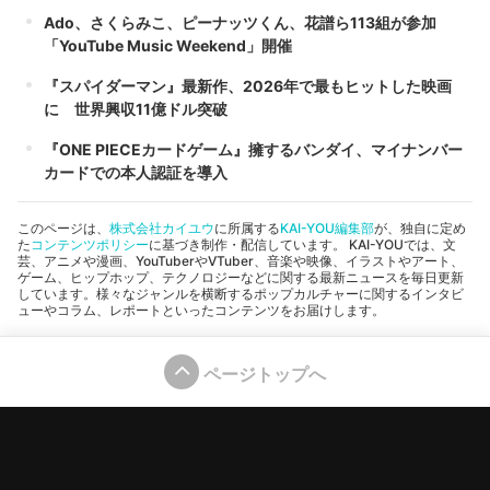
Ado、さくらみこ、ピーナッツくん、花譜ら113組が参加
「YouTube Music Weekend」開催
『スパイダーマン』最新作、2026年で最もヒットした映画
に 世界興収11億ドル突破
『ONE PIECEカードゲーム』擁するバンダイ、マイナンバー
カードでの本人認証を導入
このページは、
株式会社カイユウ
に所属する
KAI-YOU編集部
が、独自に定め
た
コンテンツポリシー
に基づき制作・配信しています。 KAI-YOUでは、文
芸、アニメや漫画、YouTuberやVTuber、音楽や映像、イラストやアート、
ゲーム、ヒップホップ、テクノロジーなどに関する最新ニュースを毎日更新
しています。様々なジャンルを横断するポップカルチャーに関するインタビ
ューやコラム、レポートといったコンテンツをお届けします。
ページトップへ