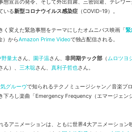
事態宣言の発令、そして外出自粛、三密回避、テレワー
ている
新型コロナウイルス感染症
（COVID-19）。
きく変えた緊急事態をテーマにしたオムニバス映画「
緊
金）から
Amazon Prime Video
で独占配信される。
中野量太
さん、
園子温
さん、
非同期テック部
（
ムロツヨ
さん）、
三木聡
さん、
真利子哲也
さん。
電気グルーヴ
で知られるテクノミュージシャン／音楽プ
下ろし楽曲「Emergency Frequency（エマージェ
れるアニメーションは、ともに世界4大アニメーション