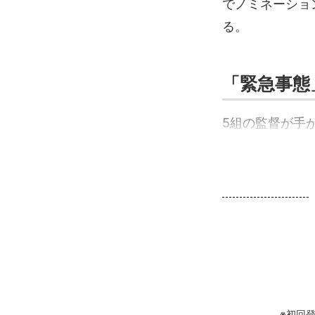
でノミネーショ
る。
「緊急事態
5組の監督が手が
※初回