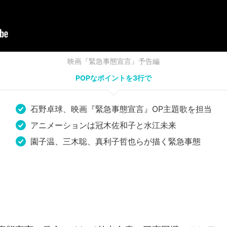
映画『緊急事態宣言』予告編
POPなポイントを3行で
石野卓球、映画『緊急事態宣言』OP主題歌を担当
アニメーションは冠木佐和子と水江未来
園子温、三木聡、真利子哲也らが描く緊急事態