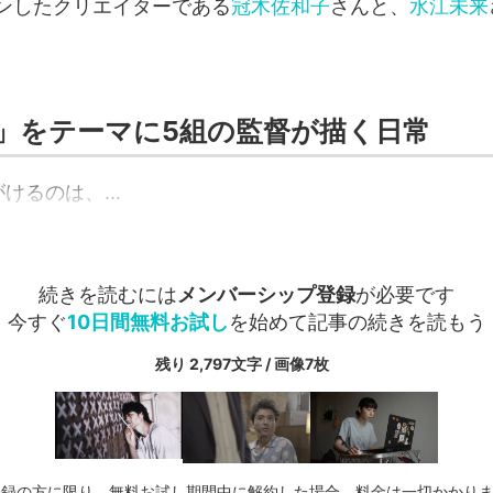
ンしたクリエイターである
冠木佐和子
さんと、
水江未来
」をテーマに5組の監督が描く日常
けるのは、...
続きを読むには
メンバーシップ登録
が必要です
今すぐ
10日間無料お試し
を始めて記事の続きを読もう
残り 2,797文字 / 画像7枚
登録の方に限り、無料お試し期間中に解約した場合、料金は一切かかり