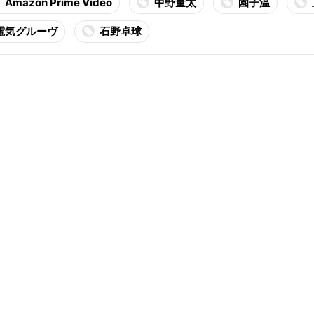
Amazon Prime Video
中野量太
園子温
電気グルーヴ
石野卓球