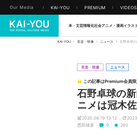
Our Media
KAI-YOU
PREMIUM
VIDEO
本・文芸
情報化社会
アニメ・漫画
イラス
KAI-YOU
音楽・映像
ニュース
石野卓球の
音楽・映像
ニュース
この記事はPremium会員
石野卓球の新
ニメは冠木佐
2020.08.19 13:12
2023
恩田雄多
0
280