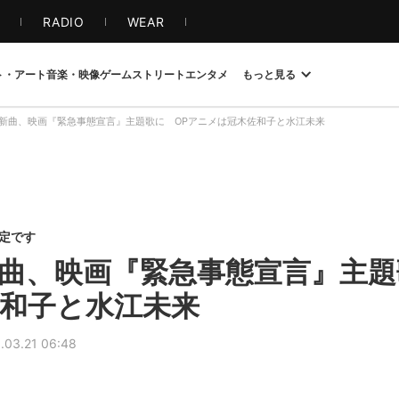
S
RADIO
WEAR
ト・アート
音楽・映像
ゲーム
ストリート
エンタメ
もっと見る
新曲、映画『緊急事態宣言』主題歌に OPアニメは冠木佐和子と水江未来
限定です
曲、映画『緊急事態宣言』主題
和子と水江未来
.03.21 06:48