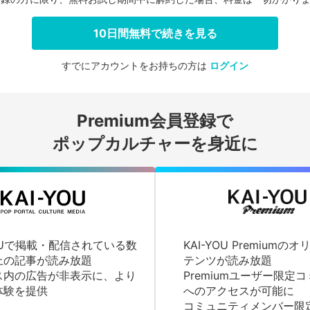
10日間無料で続きを見る
すでにアカウントをお持ちの方は
ログイン
会員登録する
Premium会員登録で
ログインする
ポップカルチャーを身近に
YOUで掲載・配信されている数
KAI-YOU Premium
上の記事が読み放題
テンツが読み放題
ス内の広告が非表示に、より
Premiumユーザー限定
体験を提供
へのアクセスが可能に
コミュニティメンバー限