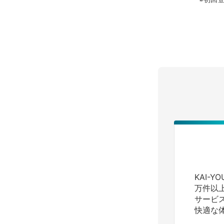
KAI-
万件以
サービ
快適な