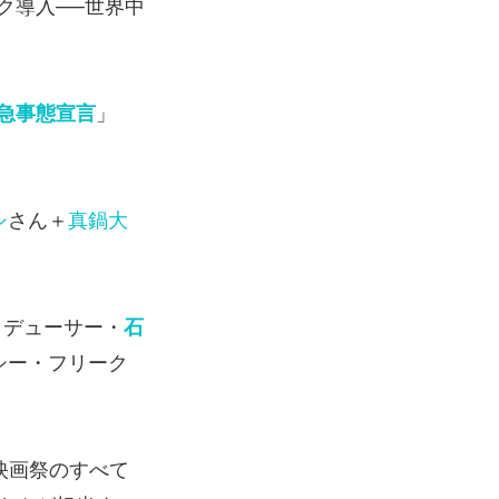
ク導入──世界中
急事態宣言
」
シ
さん＋
真鍋大
ロデューサー・
石
ンシー・フリーク
映画祭のすべて