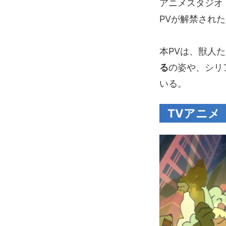
アニメスタジオ
PVが解禁され
本PVは、獣人
る
の姿や、シリ
いる。
TVアニメ