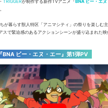
・
TRIGGER
が制作する新作TVアニメ『
BNA ビー・エ
た。
たちが暮らす獣人特区「アニマシティ」の祭りを楽しむ
アスで緊迫感のあるアクションシーンが盛り込まれた映
『BNA ビー・エヌ・エー』第1弾PV