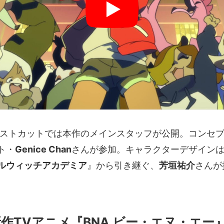
ラストカットでは本作のメインスタッフが公開。コンセ
ト・
Genice Chan
さんが参加。キャラクターデザイン
ルウィッチアカデミア
』から引き継ぐ、
芳垣祐介
さんが
。
R新作TVアニメ『BNA ビー・エヌ・エー