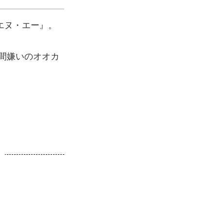
・エヌ・エー』。
間嫌いのオオカ