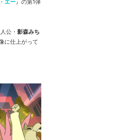
ヌ・エー
』の第1弾
主人公・
影森みち
像に仕上がって