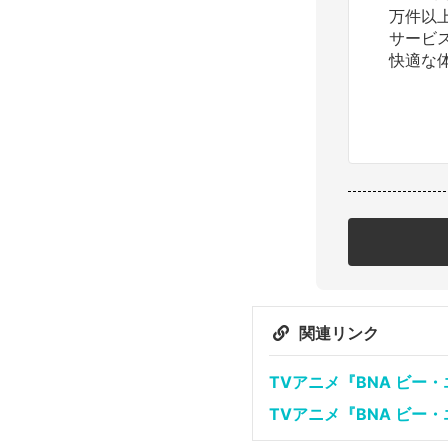
万件以
サービ
快適な
関連リンク
TVアニメ『BNA ビー
TVアニメ『BNA ビー・エヌ