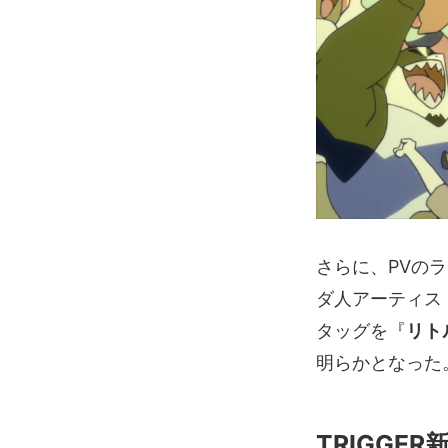
さらに、PVの
ダ人アーティス
タッグを『
リト
明らかとなった
TRIGGE