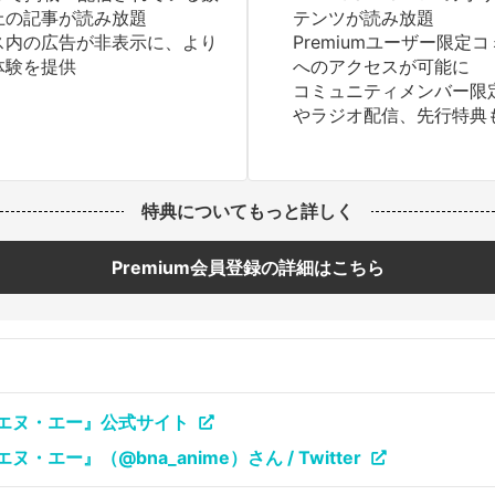
上の記事が読み放題
テンツが読み放題
ス内の広告が非表示に、より
Premiumユーザー限定
体験を提供
へのアクセスが可能に
コミュニティメンバー限
やラジオ配信、先行特典
特典についてもっと詳しく
Premium会員登録の詳細はこちら
・エヌ・エー』公式サイト
・エー』（@bna_anime）さん / Twitter