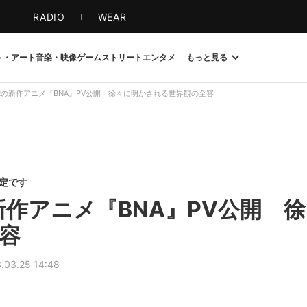
S
RADIO
WEAR
ト・アート
音楽・映像
ゲーム
ストリート
エンタメ
もっと見る
GERの新作アニメ『BNA』PV公開 徐々に明かされる世界観の全容
限定です
の新作アニメ『BNA』PV公開 
容
.03.25 14:48