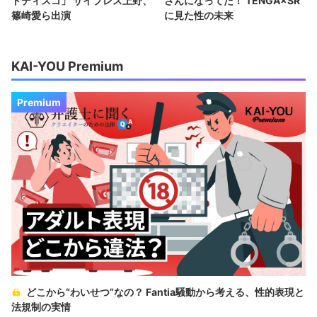
トディスコ」 サイプレス上野、
さんになってた！ TENGA×SR
篠崎愛ら出演
に見た性の未来
KAI-YOU Premium
Premium
どこから“わいせつ”なの？ Fantia騒動から考える、性的表現と
法規制の実情