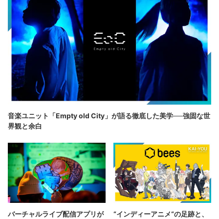
音楽ユニット「Empty old City」が語る徹底した美学──強固な世
界観と余白
バーチャルライブ配信アプリが
“インディーアニメ“の足跡と、