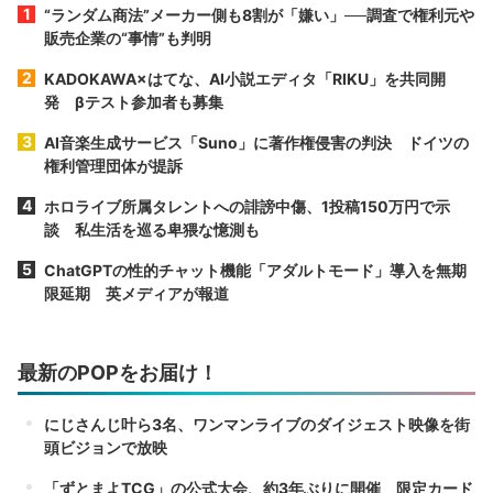
“ランダム商法”メーカー側も8割が「嫌い」──調査で権利元や
販売企業の“事情”も判明
KADOKAWA×はてな、AI小説エディタ「RIKU」を共同開
発 βテスト参加者も募集
AI音楽生成サービス「Suno」に著作権侵害の判決 ドイツの
権利管理団体が提訴
ホロライブ所属タレントへの誹謗中傷、1投稿150万円で示
談 私生活を巡る卑猥な憶測も
ChatGPTの性的チャット機能「アダルトモード」導入を無期
限延期 英メディアが報道
最新のPOPをお届け！
にじさんじ叶ら3名、ワンマンライブのダイジェスト映像を街
頭ビジョンで放映
「ずとまよTCG」の公式大会、約3年ぶりに開催 限定カード