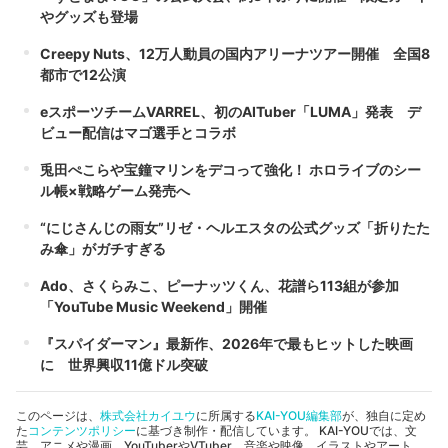
やグッズも登場
Creepy Nuts、12万人動員の国内アリーナツアー開催 全国8
都市で12公演
eスポーツチームVARREL、初のAITuber「LUMA」発表 デ
ビュー配信はマゴ選手とコラボ
兎田ぺこらや宝鐘マリンをデコって強化！ ホロライブのシー
ル帳×戦略ゲーム発売へ
“にじさんじの雨女”リゼ・ヘルエスタの公式グッズ「折りたた
み傘」がガチすぎる
Ado、さくらみこ、ピーナッツくん、花譜ら113組が参加
「YouTube Music Weekend」開催
『スパイダーマン』最新作、2026年で最もヒットした映画
に 世界興収11億ドル突破
このページは、
株式会社カイユウ
に所属する
KAI-YOU編集部
が、独自に定め
た
コンテンツポリシー
に基づき制作・配信しています。 KAI-YOUでは、文
芸、アニメや漫画、YouTuberやVTuber、音楽や映像、イラストやアート、