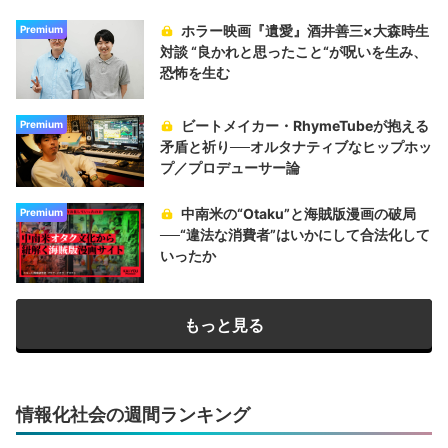
ホラー映画『遺愛』酒井善三×大森時生
Premium
対談 “良かれと思ったこと“が呪いを生み、
恐怖を生む
ビートメイカー・RhymeTubeが抱える
Premium
矛盾と祈り──オルタナティブなヒップホッ
プ／プロデューサー論
中南米の“Otaku”と海賊版漫画の破局
Premium
──“違法な消費者”はいかにして合法化して
いったか
もっと見る
情報化社会の週間ランキング