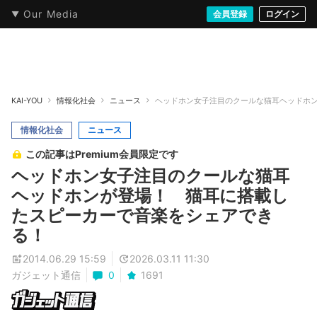
Our Media
本・文芸
情報化社会
アニメ・漫画
イラスト・アート
音楽・映像
会員登録
ゲーム
ログイン
ストリート
KAI-YOU
情報化社会
ニュース
ヘッドホン女子注目のクールな猫耳ヘッドホ
情報化社会
ニュース
この記事はPremium会員限定です
ヘッドホン女子注目のクールな猫耳
ヘッドホンが登場！ 猫耳に搭載し
たスピーカーで音楽をシェアでき
る！
2014.06.29 15:59
2026.03.11 11:30
ガジェット通信
0
1691