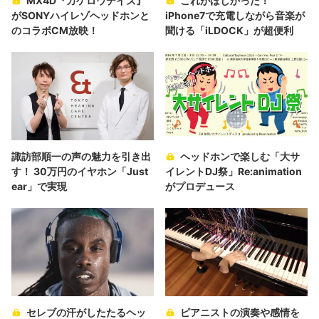
MX4D『カゲロウデイズ』
これがほしかった！
がSONYハイレゾヘッドホンと
iPhone7で充電しながら音楽が
のコラボCM放映！
聞ける「iLDOCK」が超便利
諏訪部順一の声の魅力を引き出
ヘッドホンで楽しむ「大サ
す！ 30万円のイヤホン「Just
イレントDJ祭」Re:animation
ear」で実現
がプロデュース
セレブの汗がしたたるヘッ
ピアニストの演奏や感情を