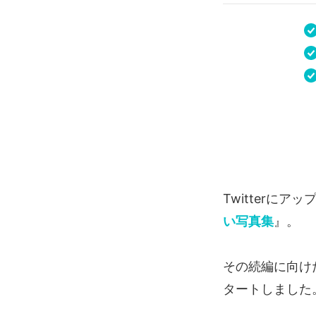
Twitterに
い写真集
』。
その続編に向け
タートしました