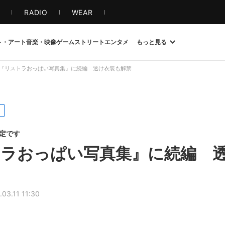
S
RADIO
WEAR
ト・アート
音楽・映像
ゲーム
ストリート
エンタメ
もっと見る
『リストラおっぱい写真集』に続編 透け衣装も解禁
限定です
ラおっぱい写真集』に続編 
.03.11 11:30