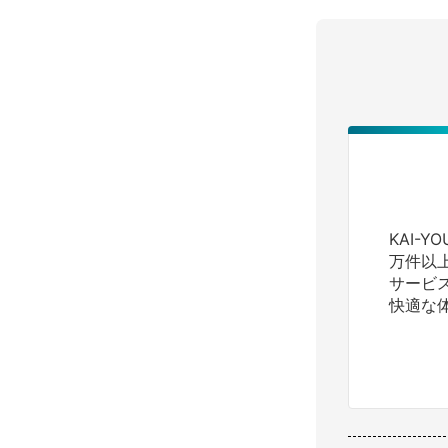
KAI-
万件以
サービ
快適な