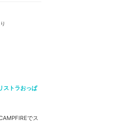
撮り
リストラおっぱ
MPFIREでス