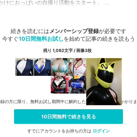
けにおっぱいの自撮り活動をスタート。 ...
続きを読むには
メンバーシップ登録
が必要です
今すぐ
10日間無料お試し
を始めて記事の続きを読もう
残り 1,082文字 / 画像3枚
登録の方に限り、無料お試し期間中に解約した場合、料金は一切かかり
10日間無料で続きを見る
すでにアカウントをお持ちの方は
ログイン