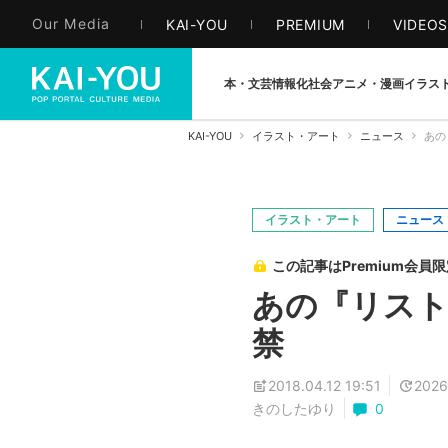
Our Media
KAI-YOU
PREMIUM
VIDEO
本・文芸
情報化社会
アニメ・漫画
イラス
KAI-YOU
イラスト・アート
ニュース
あの
イラスト・アート
ニュース
この記事はPremium会員
あの『リスト
禁
2018.04.12 19:51
2026
きのしたゆり
0