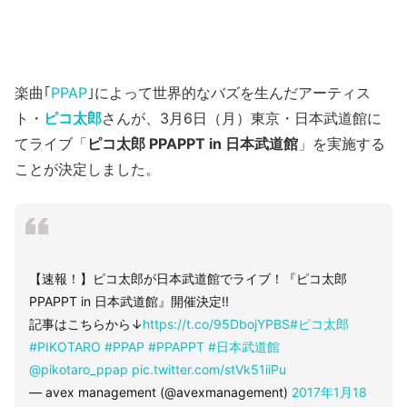
楽曲｢
PPAP
｣によって世界的なバズを生んだアーティス
ト・
ピコ太郎
さんが、3月6日（月）東京・日本武道館に
てライブ「
ピコ太郎 PPAPPT in 日本武道館
」を実施する
ことが決定しました。
【速報！】ピコ太郎が日本武道館でライブ！『ピコ太郎
PPAPPT in 日本武道館』開催決定!!
記事はこちらから↓
https://t.co/95DbojYPBS
#ピコ太郎
#PIKOTARO
#PPAP
#PPAPPT
#日本武道館
@pikotaro_ppap
pic.twitter.com/stVk51iiPu
— avex management (@avexmanagement)
2017年1月18