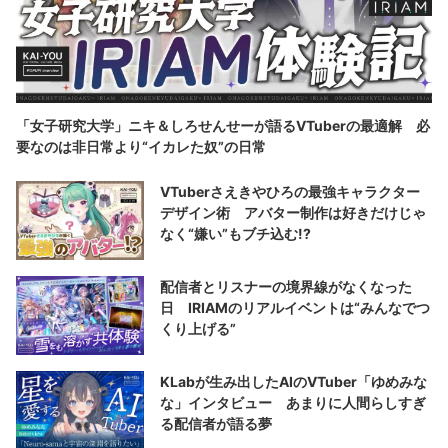
「女子研究大学」ニキ＆しろせんせーが語るVTuberの最適解 必
要なのは非日常より“イカレた奴”の日常
VTuberさえきやひろの最強キャラクター
デザイン術 アバター制作は好きだけじゃ
なく“嫌い”もブチ込む!?
配信者とリスナーの境界線がなくなった
日 IRIAMのリアルイベントは“みんなでつ
くり上げる”
KLabが生み出したAIのVTuber「ゆめみな
な」インタビュー あまりに人間らしすぎ
る配信者が語る夢