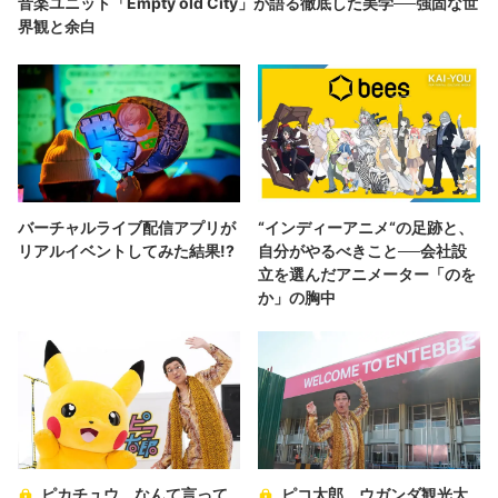
音楽ユニット「Empty old City」が語る徹底した美学──強固な世
界観と余白
バーチャルライブ配信アプリが
“インディーアニメ“の足跡と、
リアルイベントしてみた結果!?
自分がやるべきこと──会社設
立を選んだアニメーター「のを
か」の胸中
ピカチュウ、なんて言って
ピコ太郎、ウガンダ観光大