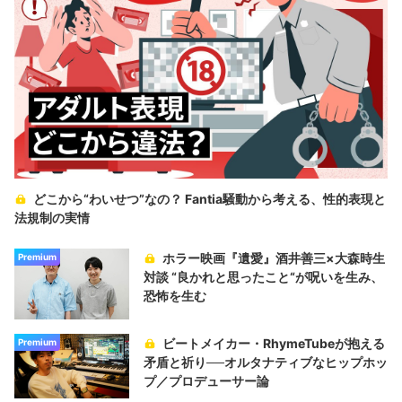
どこから“わいせつ”なの？ Fantia騒動から考える、性的表現と
法規制の実情
ホラー映画『遺愛』酒井善三×大森時生
Premium
対談 “良かれと思ったこと“が呪いを生み、
恐怖を生む
ビートメイカー・RhymeTubeが抱える
Premium
矛盾と祈り──オルタナティブなヒップホッ
プ／プロデューサー論