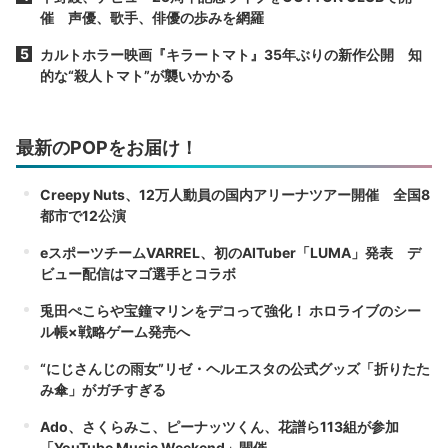
催 声優、歌手、俳優の歩みを網羅
カルトホラー映画『キラートマト』35年ぶりの新作公開 知
的な“殺人トマト”が襲いかかる
最新のPOPをお届け！
Creepy Nuts、12万人動員の国内アリーナツアー開催 全国8
都市で12公演
eスポーツチームVARREL、初のAITuber「LUMA」発表 デ
ビュー配信はマゴ選手とコラボ
兎田ぺこらや宝鐘マリンをデコって強化！ ホロライブのシー
ル帳×戦略ゲーム発売へ
“にじさんじの雨女”リゼ・ヘルエスタの公式グッズ「折りたた
み傘」がガチすぎる
Ado、さくらみこ、ピーナッツくん、花譜ら113組が参加
「YouTube Music Weekend」開催