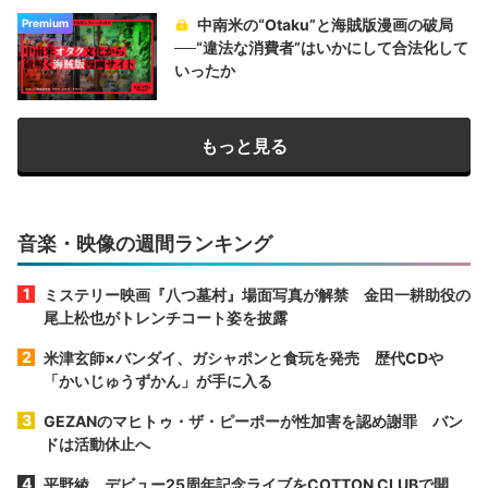
中南米の“Otaku”と海賊版漫画の破局
Premium
──“違法な消費者”はいかにして合法化して
いったか
もっと見る
音楽・映像の週間ランキング
ミステリー映画『八つ墓村』場面写真が解禁 金田一耕助役の
尾上松也がトレンチコート姿を披露
米津玄師×バンダイ、ガシャポンと食玩を発売 歴代CDや
「かいじゅうずかん」が手に入る
GEZANのマヒトゥ・ザ・ピーポーが性加害を認め謝罪 バン
ドは活動休止へ
平野綾、デビュー25周年記念ライブをCOTTON CLUBで開