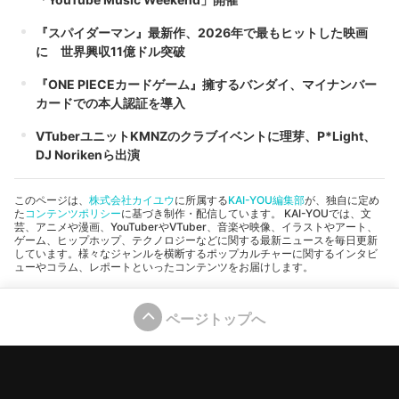
『スパイダーマン』最新作、2026年で最もヒットした映画
に 世界興収11億ドル突破
『ONE PIECEカードゲーム』擁するバンダイ、マイナンバー
カードでの本人認証を導入
VTuberユニットKMNZのクラブイベントに理芽、P*Light、
DJ Norikenら出演
このページは、
株式会社カイユウ
に所属する
KAI-YOU編集部
が、独自に定め
た
コンテンツポリシー
に基づき制作・配信しています。 KAI-YOUでは、文
芸、アニメや漫画、YouTuberやVTuber、音楽や映像、イラストやアート、
ゲーム、ヒップホップ、テクノロジーなどに関する最新ニュースを毎日更新
しています。様々なジャンルを横断するポップカルチャーに関するインタビ
ューやコラム、レポートといったコンテンツをお届けします。
ページトップへ