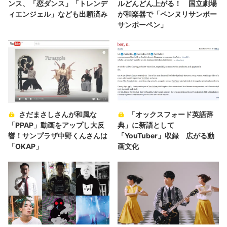
ンス、「恋ダンス」「トレンデ
ルどんどん上がる！ 国立劇場
ィエンジェル」なども出願済み
が和楽器で「ペンヌリサンポー
サンポーペン」
さだまさしさんが和風な
「オックスフォード英語辞
「PPAP」動画をアップし大反
典」に新語として
響！サンプラザ中野くんさんは
「YouTuber」収録 広がる動
「OKAP」
画文化