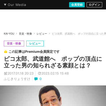
Our Media
本・文芸
情報化社会
アニメ・漫画
イラスト・アート
音楽・映像
会員登録
ゲーム
ログイン
ストリート
KAI-YOU
音楽・映像
レビュー
ピコ太郎、武道館へ ポップの頂点に立った
音楽・映像
レビュー
この記事はPremium会員限定です
ピコ太郎、武道館へ ポップの頂点に
立った男の知られざる素顔とは？
2017.01.18 20:23
2023.02.15 15:48
ふじきりょうすけ
0