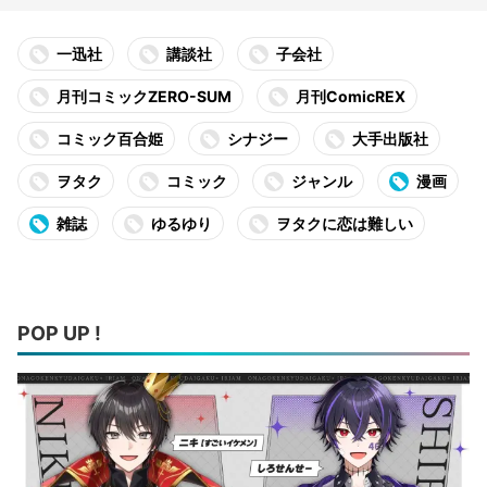
一迅社
講談社
子会社
月刊コミックZERO-SUM
月刊ComicREX
コミック百合姫
シナジー
大手出版社
ヲタク
コミック
ジャンル
漫画
雑誌
ゆるゆり
ヲタクに恋は難しい
POP UP !