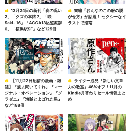
12月24日の新刊「春の呪い
書籍『おんなのこの服の脱
2」「クズの本懐 7」「咲-
がせ方』が話題！ セクシーなイ
Saki- 16」「ACCA13区監察課
ラストで指南
6」「横浜駅SF」など125冊
【11月22日配信の漫画・雑
ライター必見『新しい文章
誌】『波よ聞いてくれ』『マー
力の教室』46%オフ！11月の
ジナル・オペレーション』『グ
Kindle月替わりセール情報まと
ラゼニ』『海賊とよばれた男』
め
など188冊