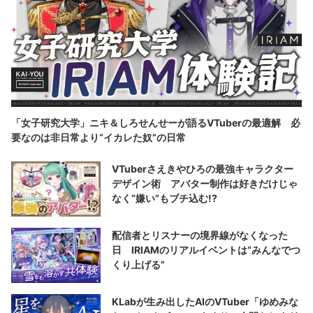
「女子研究大学」ニキ＆しろせんせーが語るVTuberの最適解 必
要なのは非日常より“イカレた奴”の日常
VTuberさえきやひろの最強キャラクター
デザイン術 アバター制作は好きだけじゃ
なく“嫌い”もブチ込む!?
配信者とリスナーの境界線がなくなった
日 IRIAMのリアルイベントは“みんなでつ
くり上げる”
KLabが生み出したAIのVTuber「ゆめみな