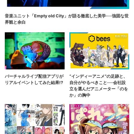
音楽ユニット「Empty old City」が語る徹底した美学──強固な世
界観と余白
バーチャルライブ配信アプリが
“インディーアニメ“の足跡と、
リアルイベントしてみた結果!?
自分がやるべきこと──会社設
立を選んだアニメーター「のを
か」の胸中