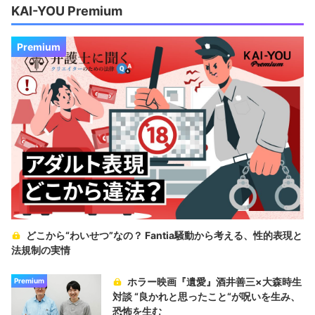
KAI-YOU Premium
Premium
どこから“わいせつ”なの？ Fantia騒動から考える、性的表現と
法規制の実情
ホラー映画『遺愛』酒井善三×大森時生
Premium
対談 “良かれと思ったこと“が呪いを生み、
恐怖を生む