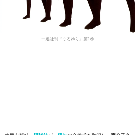
一迅社刊『ゆるゆり』第1巻