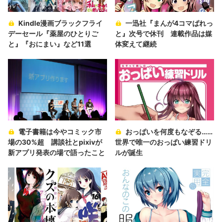
Kindle漫画ブラックフライ
一迅社『まんが4コマぱれっ
デーセール『薬屋のひとりご
と』次号で休刊 連載作品は媒
と』『おにまい』など11選
体変えて継続
電子書籍は今やコミック市
おっぱいを何度もなぞる……
場の30%超 講談社とpixivが
世界で唯一のおっぱい練習ドリ
新アプリ発表の場で語ったこと
ルが誕生