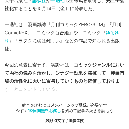
大手出版社・
講談社
が
一迅社
の全株式を取得し、
完全子会
社化
することを10月14日（金）に発表した。
一迅社は、漫画雑誌『月刊コミックZERO-SUM』『月刊
ComicREX』『コミック百合姫』や、コミック『
ゆるゆ
り
』『ヲタクに恋は難しい』などの作品で知られる出版
社。
今回の発表に寄せて、講談社は「
コミックジャンルにおい
て両社の強みを活かし、シナジー効果を発揮して、漫画市
場の活性化に大いに寄与していくものと確信しておりま
す
」とコメントしている。
続きを読むには
メンバーシップ登録
が必要です
今すぐ
10日間無料お試し
を始めて記事の続きを読もう
残り 0文字 / 画像0枚