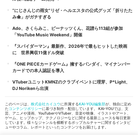
“にじさんじの雨女”リゼ・ヘルエスタの公式グッズ「折りたた
み傘」がガチすぎる
Ado、さくらみこ、ピーナッツくん、花譜ら113組が参加
「YouTube Music Weekend」開催
『スパイダーマン』最新作、2026年で最もヒットした映画
に 世界興収11億ドル突破
『ONE PIECEカードゲーム』擁するバンダイ、マイナンバー
カードでの本人認証を導入
VTuberユニットKMNZのクラブイベントに理芽、P*Light、
DJ Norikenら出演
このページは、
株式会社カイユウ
に所属する
KAI-YOU編集部
が、独自に定め
た
コンテンツポリシー
に基づき制作・配信しています。 KAI-YOUでは、文
芸、アニメや漫画、YouTuberやVTuber、音楽や映像、イラストやアート、
ゲーム、ヒップホップ、テクノロジーなどに関する最新ニュースを毎日更新
しています。様々なジャンルを横断するポップカルチャーに関するインタビ
ューやコラム、レポートといったコンテンツをお届けします。