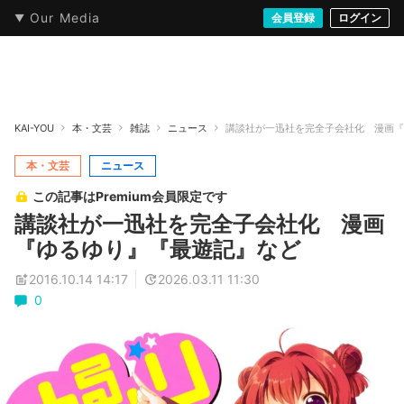
Our Media
本・文芸
情報化社会
アニメ・漫画
イラスト・アート
音楽・映像
会員登録
ゲーム
ログイン
ストリート
KAI-YOU
本・文芸
雑誌
ニュース
講談社が一迅社を完全子会社化 漫画『
本・文芸
ニュース
この記事はPremium会員限定です
講談社が一迅社を完全子会社化 漫画
『ゆるゆり』『最遊記』など
2016.10.14 14:17
2026.03.11 11:30
0