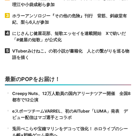
理江や小袋成彬ら参加
ホラーアンソロジー『その他の危険』刊行 背筋、斜線堂有
紀、梨ら6人が参加
にじさんじ健屋花那、短歌エッセイを連載開始 Xで紡いだ
「#健屋の短歌」が公式化
VTuberみけねこ。の初小説が書籍化 人との繋がりを巡る物
語を描く
最新のPOPをお届け！
Creepy Nuts、12万人動員の国内アリーナツアー開催 全国8
都市で12公演
eスポーツチームVARREL、初のAITuber「LUMA」発表 デ
ビュー配信はマゴ選手とコラボ
兎田ぺこらや宝鐘マリンをデコって強化！ ホロライブのシー
ル帳×戦略ゲーム発売へ