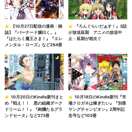
【10月27日配信の漫画・雑
『ろんぐらいだぁす！』3話
誌】『バーナード嬢曰く。』
が放送延期 アニメの放送中
『はたらく魔王さま！』『エレ
止・延期が相次ぐ
メンタル・ローズ』など264冊
10月20日のKindle新刊まと
10月18日のKindle新刊『市
め『戦え！！ 悪の組織ダーク
場クロガネは稼ぎたい』『別冊
ドリーム！！』『絢爛たるグラ
ヤングチャンピオン』2周年記
ンドセーヌ』など273冊
念号など103冊