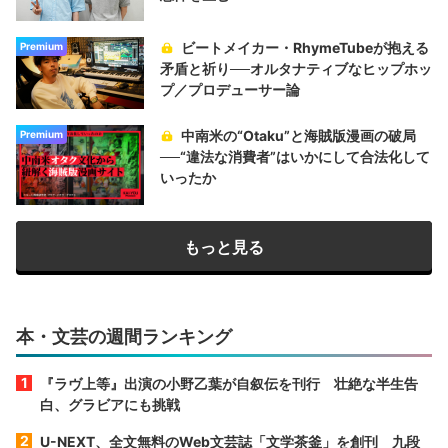
ビートメイカー・RhymeTubeが抱える
Premium
矛盾と祈り──オルタナティブなヒップホッ
プ／プロデューサー論
中南米の“Otaku”と海賊版漫画の破局
Premium
──“違法な消費者”はいかにして合法化して
いったか
もっと見る
本・文芸の週間ランキング
『ラヴ上等』出演の小野乙葉が自叙伝を刊行 壮絶な半生告
白、グラビアにも挑戦
U-NEXT、全文無料のWeb文芸誌「文学茶釜」を創刊 九段