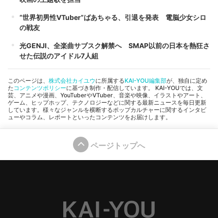
“世界初男性VTuber”ばあちゃる、引退を発表 電脳少女シロ
の戦友
光GENJI、全楽曲サブスク解禁へ SMAP以前の日本を熱狂さ
せた伝説のアイドル7人組
このページは、
株式会社カイユウ
に所属する
KAI-YOU編集部
が、独自に定め
た
コンテンツポリシー
に基づき制作・配信しています。 KAI-YOUでは、文
芸、アニメや漫画、YouTuberやVTuber、音楽や映像、イラストやアート、
ゲーム、ヒップホップ、テクノロジーなどに関する最新ニュースを毎日更新
しています。様々なジャンルを横断するポップカルチャーに関するインタビ
ューやコラム、レポートといったコンテンツをお届けします。
ページトップへ