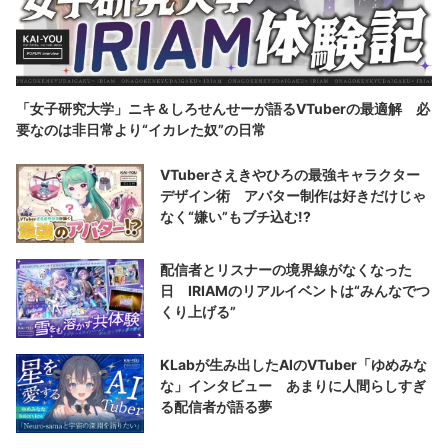
「女子研究大学」ニキ＆しろせんせーが語るVTuberの最適解 必
要なのは非日常より“イカレた奴”の日常
VTuberさえきやひろの最強キャラクター
デザイン術 アバター制作は好きだけじゃ
なく“嫌い”もブチ込む!?
配信者とリスナーの境界線がなくなった
日 IRIAMのリアルイベントは“みんなでつ
くり上げる”
KLabが生み出したAIのVTuber「ゆめみな
な」インタビュー あまりに人間らしすぎ
る配信者が語る夢