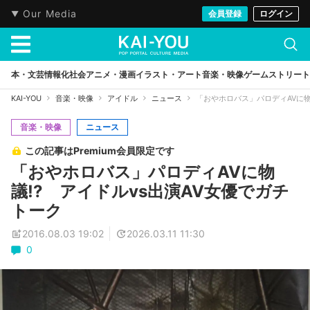
Our Media
会員登録
ログイン
本・文芸
情報化社会
アニメ・漫画
イラスト・アート
音楽・映像
ゲーム
ストリート
KAI-YOU
音楽・映像
アイドル
ニュース
「おやホロバス」パロディAVに物
音楽・映像
ニュース
この記事はPremium会員限定です
「おやホロバス」パロディAVに物
議!? アイドルvs出演AV女優でガチ
トーク
2016.08.03 19:02
2026.03.11 11:30
0