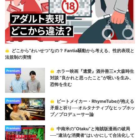
どこから“わいせつ”なの？ Fantia騒動から考える、性的表現と
法規制の実情
ホラー映画『遺愛』酒井善三×大森時生
Premium
対談 “良かれと思ったこと“が呪いを生み、
恐怖を生む
ビートメイカー・RhymeTubeが抱える
Premium
矛盾と祈り──オルタナティブなヒップホッ
プ／プロデューサー論
中南米の“Otaku”と海賊版漫画の破局
Premium
──“違法な消費者”はいかにして合法化して