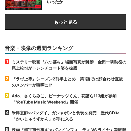
いったか
もっと見る
音楽・映像の週間ランキング
ミステリー映画『八つ墓村』場面写真が解禁 金田一耕助役の
尾上松也がトレンチコート姿を披露
『ラヴ上等』シーズン2前半まとめ 第1話では顔合わせ直後
のメンバーが喧嘩に⁉︎
Ado、さくらみこ、ピーナッツくん、花譜ら113組が参加
「YouTube Music Weekend」開催
米津玄師×バンダイ、ガシャポンと食玩を発売 歴代CDや
「かいじゅうずかん」が手に入る
映画『超宇宙刑事ギャバン インフィニティ VS ライヤ』期間限