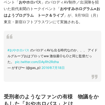
ベント「
おやホロバス
」のパロディAV制作／出演陣を招
いた前代未聞のトークイベント「
おやすみホログラム×お
はようプログラム トーク＆ライブ
」が、9月19日（月）
東京・新宿ロフトプラスワンにて実施される。
#おやホロバス
のパロディAVも出る時代なのか、、、 アイド
ルグループおはプロってww 激似最○も○と同じ監督だっ
た。
pic.twitter.com/DAyRh2Rdha
— がすぴ〜 (@gas_p)
2016年7月18日
受刑者のようなファンの有様 物議をか
もした「おやホロバス」とは