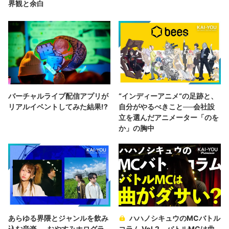
界観と余白
バーチャルライブ配信アプリが
“インディーアニメ“の足跡と、
リアルイベントしてみた結果!?
自分がやるべきこと──会社設
立を選んだアニメーター「のを
か」の胸中
あらゆる界隈とジャンルを飲み
ハハノシキュウのMCバトル
込む音楽──おやすみホログラ
コラム Vol.2 バトルMCは曲