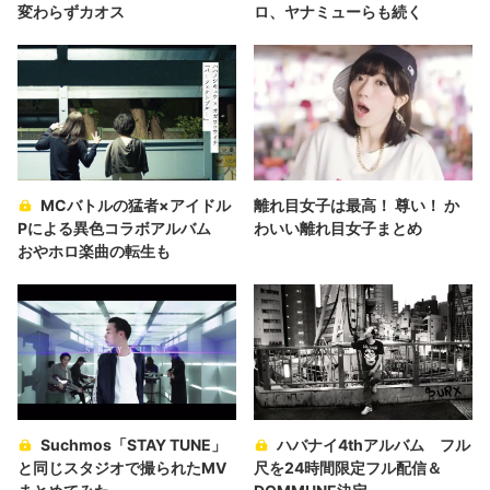
変わらずカオス
ロ、ヤナミューらも続く
MCバトルの猛者×アイドル
離れ目女子は最高！ 尊い！ か
Pによる異色コラボアルバム
わいい離れ目女子まとめ
おやホロ楽曲の転生も
Suchmos「STAY TUNE」
ハバナイ4thアルバム フル
と同じスタジオで撮られたMV
尺を24時間限定フル配信＆