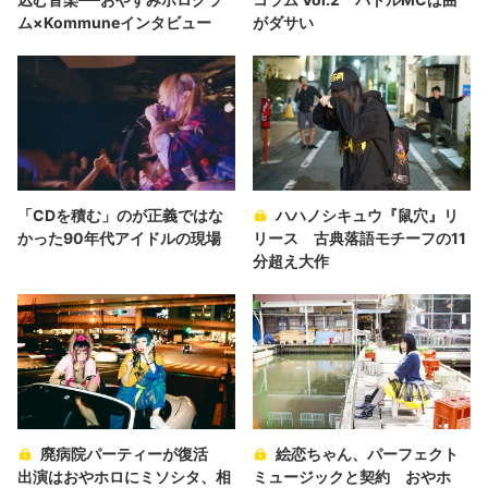
ム×Kommuneインタビュー
がダサい
「CDを積む」のが正義ではな
ハハノシキュウ『鼠穴』リ
かった90年代アイドルの現場
リース 古典落語モチーフの11
分超え大作
廃病院パーティーが復活
絵恋ちゃん、パーフェクト
出演はおやホロにミソシタ、相
ミュージックと契約 おやホ