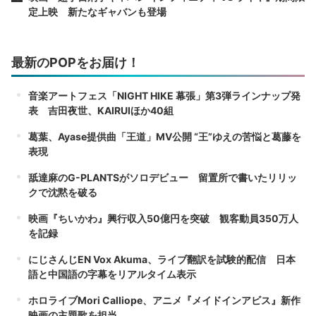
定上映 新たなギャバンも登場
最新のPOPをお届け！
音楽アートフェス「NIGHT HIKE 幕張」第3弾ラインナップ発
表 吉田夜世、KAIRUIほか40組
葛葉、Ayase提供曲「王道」MV公開 “王”ゆえの苦悩と葛藤を
表現
舐達麻のG-PLANTSがソロデビュー 留置所で書いたリリッ
クで沈黙を破る
映画『ちいかわ』興行収入50億円を突破 観客動員350万人
を記録
にじさんじEN Vox Akuma、ライブ翻訳を試験的配信 日本
語と中国語の字幕をリアルタイム表示
ホロライブMori Calliope、アニメ『メイドインアビス』新作
映画の主題歌を担当