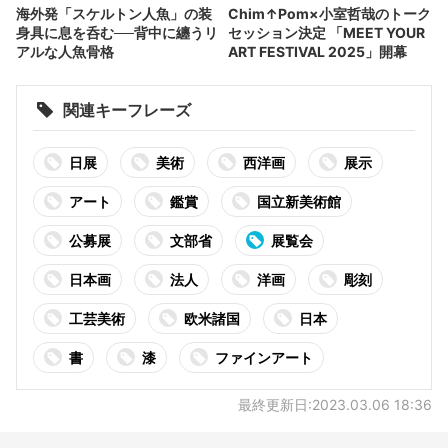
海外発「スケルトン人魚」の装
Chim↑Pom×小室哲哉のトーク
身具に息を呑む──背中に纏うリ
セッション決定 「MEET YOUR
アルな人魚骨格
ART FESTIVAL 2025」開幕
関連キーフレーズ
日展
美術
西洋画
展示
アート
鑑賞
国立新美術館
公募展
文部省
展覧会
日本画
法人
洋画
彫刻
工芸美術
欧米諸国
日本
書
漆
ファインアート
最終更新日:2023.03.06 18:36