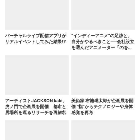
バーチャルライブ配信アプリが
“インディーアニメ“の足跡と、
リアルイベントしてみた結果!?
自分がやるべきこと──会社設立
を選んだアニメーター「のを
か」の胸中
アーティストJACKSON kaki、
美術家 布施琳太郎が企画展を開
虎ノ門で企画展を開催 都市と
催 “指”からテクノロジーや身体
居場所を巡るリサーチを再解釈
感覚を再考