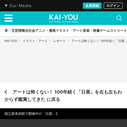
Our Media
会員登録
ログイン
本・文芸
情報化社会
アニメ・漫画
イラスト・アート
音楽・映像
ゲーム
ストリート
KAI-YOU
イラスト・アート
レポート
アートは怖くない！ 100年続く「日
アートは怖くない！ 100年続く「日展」を右も左もわ
からず鑑賞してきた に戻る
国立新美術館で開催中の「日展」2