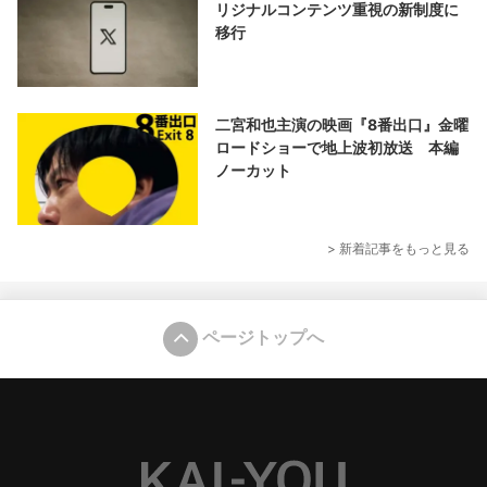
リジナルコンテンツ重視の新制度に
移行
二宮和也主演の映画『8番出口』金曜
ロードショーで地上波初放送 本編
ノーカット
> 新着記事をもっと見る
ページトップへ