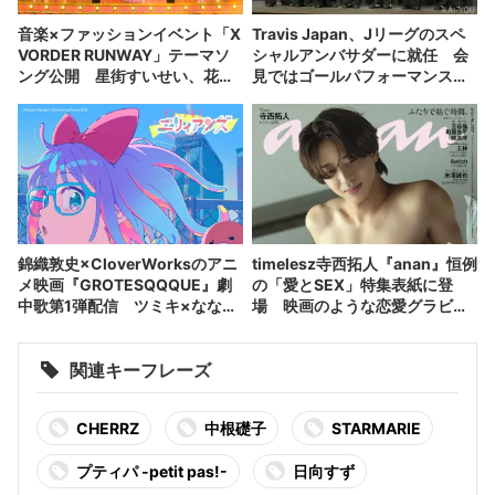
音楽×ファッションイベント「X
Travis Japan、Jリーグのスペ
VORDER RUNWAY」テーマソ
シャルアンバサダーに就任 会
ング公開 星街すいせい、花譜
見ではゴールパフォーマンスも
ら出演者が集結
披露
錦織敦史×CloverWorksのアニ
timelesz寺西拓人『anan』恒例
メ映画『GROTESQQQUE』劇
の「愛とSEX」特集表紙に登
中歌第1弾配信 ツミキ×ななひ
場 映画のような恋愛グラビア
らがタッグ
披露
関連キーフレーズ
CHERRZ
中根礎子
STARMARIE
プティパ -petit pas!-
日向すず