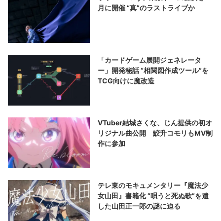
月に開催 “真”のラストライブか
「カードゲーム展開ジェネレータ
ー」開発秘話 “相関図作成ツール”を
TCG向けに魔改造
VTuber結城さくな、じん提供の初オ
リジナル曲公開 鮫升コモリもMV制
作に参加
テレ東のモキュメンタリー『魔法少
女山田』書籍化 “唄うと死ぬ歌”を遺
した山田正一郎の謎に迫る