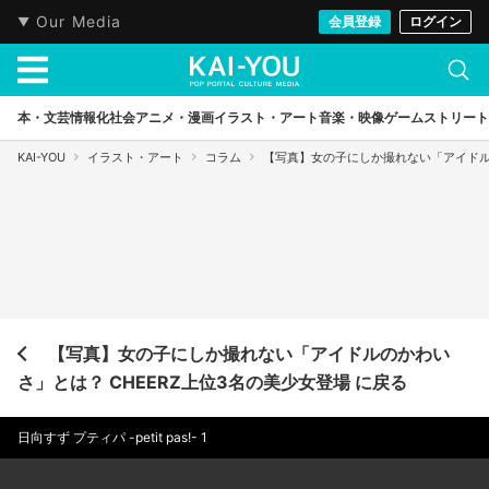
Our Media
会員登録
ログイン
本・文芸
情報化社会
アニメ・漫画
イラスト・アート
音楽・映像
ゲーム
ストリート
KAI-YOU
イラスト・アート
コラム
【写真】女の子にしか撮れない「アイドルの
【写真】女の子にしか撮れない「アイドルのかわい
さ」とは？ CHEERZ上位3名の美少女登場 に戻る
日向すず プティパ -petit pas!- 1