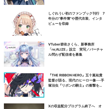
しぐれうい初のファンブック刊行 7
年分の“事件簿”や歴代衣装、インタ
ビューを収録
VTuber碧依さくら、新事務所
「re;ALIZE」設立 実写／バーチャ
ル問わず配信者を募集
『THE RIBBON HERO』五十嵐祐貴
監督が語る、現代のヒーロー像──手
塚治虫『リボンの騎士』の衝撃を再
演する
Xの収益配分プログラム終了へ オ