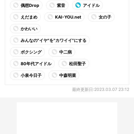
偶想Drop
紫音
アイドル
えだまめ
KAI-YOU.net
女の子
かわいい
みんなの"イヤ"を"カワイイ"にする
ボクシング
中二病
80年代アイドル
松田聖子
小泉今日子
中森明菜
最終更新日:2023.03.07 23:12