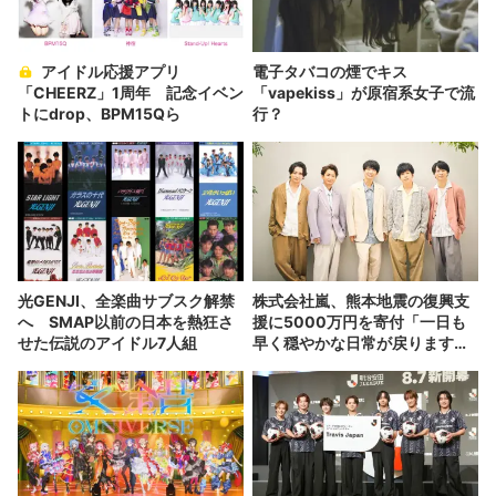
アイドル応援アプリ
電子タバコの煙でキス
「CHEERZ」1周年 記念イベン
「vapekiss」が原宿系女子で流
トにdrop、BPM15Qら
行？
光GENJI、全楽曲サブスク解禁
株式会社嵐、熊本地震の復興支
へ SMAP以前の日本を熱狂さ
援に5000万円を寄付「一日も
せた伝説のアイドル7人組
早く穏やかな日常が戻りますよ
う」