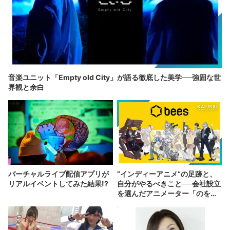
音楽ユニット「Empty old City」が語る徹底した美学──強固な世
界観と余白
バーチャルライブ配信アプリが
“インディーアニメ“の足跡と、
リアルイベントしてみた結果!?
自分がやるべきこと──会社設立
を選んだアニメーター「のを
か」の胸中