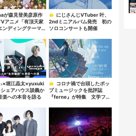
にじさんじVTuber 叶、
TVアニメ「有頂天家
2ndミニアルバム発売 初の
エンディングテーマ
ソロコンサートも開催
ャーデビュー決
×堀江晶太×yuxuki
コロナ禍で台頭したポッ
a シェアハウス談義か
プミュージックを批評誌
音楽への本音を語る
『ferne』が特集 文学フリ
マで頒布