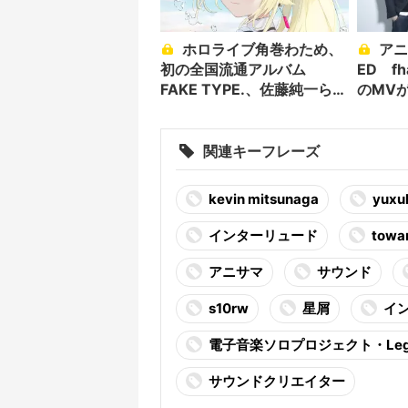
ホロライブ角巻わため、
アニメ「有頂天家族」
初の全国流通アルバム
ED f
FAKE TYPE.、佐藤純一ら楽
のMV
曲提供
関連キーフレーズ
kevin mitsunaga
yuxu
インターリュード
towa
アニサマ
サウンド
s10rw
星屑
イ
電子音楽ソロプロジェクト・Legg
サウンドクリエイター