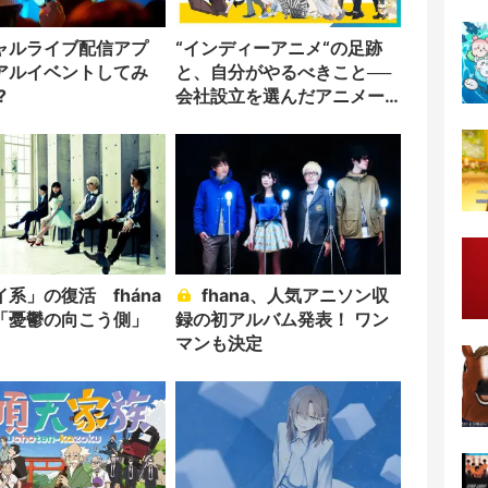
ャルライブ配信アプ
“インディーアニメ“の足跡
アルイベントしてみ
と、自分がやるべきこと──
?
会社設立を選んだアニメー
ター「のをか」の胸中
系」の復活 fhána
fhana、人気アニソン収
「憂鬱の向こう側」
録の初アルバム発表！ ワン
マンも決定