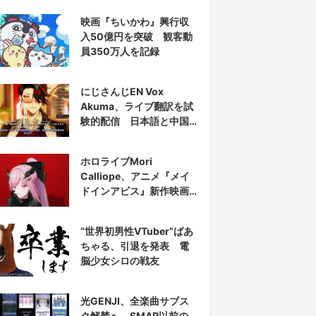
映画『ちいかわ』興行収
入50億円を突破 観客動
員350万人を記録
にじさんじEN Vox
Akuma、ライブ翻訳を試
験的配信 日本語と中国
語の字幕をリアルタイム
表示
ホロライブMori
Calliope、アニメ『メイ
ドインアビス』新作映画
の主題歌を担当
“世界初男性VTuber”ばあ
ちゃる、引退を発表 電
脳少女シロの戦友
光GENJI、全楽曲サブス
ク解禁へ SMAP以前の