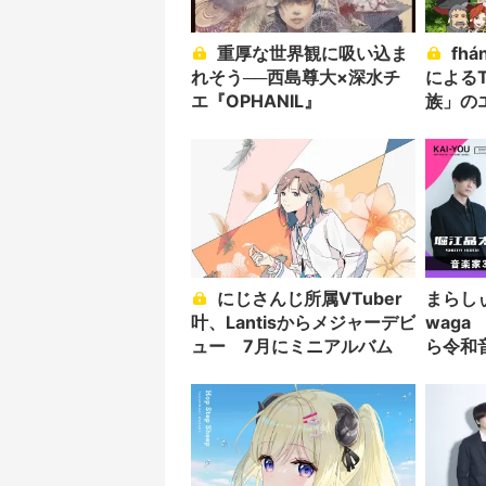
重厚な世界観に吸い込ま
fhánaが森見登美彦原作
れそう──西島尊大×深水チ
による
エ『OPHANIL』
族」の
でメジ
定！！
にじさんじ所属VTuber
まらしぃ
叶、Lantisからメジャーデビ
wag
ュー 7月にミニアルバム
ら令和