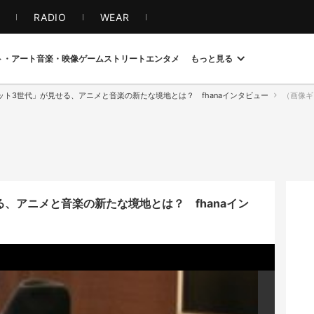
S
RADIO
WEAR
ト・アート
音楽・映像
ゲーム
ストリート
エンタメ
もっと見る
ット3世代」が見せる、アニメと音楽の新たな境地とは？ fhanaインタビュー
（画像ギャラ
、アニメと音楽の新たな境地とは？ fhanaイン