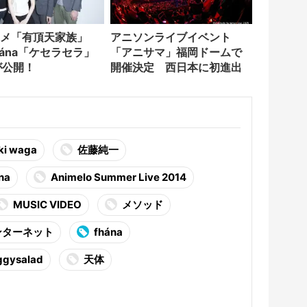
アニソンライブイベント
hána「ケセラセラ」
「アニサマ」福岡ドームで
が公開！
開催決定 西日本に初進出
ki waga
佐藤純一
na
Animelo Summer Live 2014
MUSIC VIDEO
メソッド
ンターネット
fhána
ysalad
天体