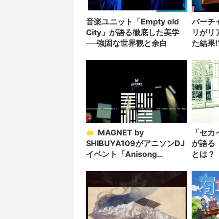
音楽ユニット「Empty old
バーチ
City」が語る徹底した美学
リがリ
──強固な世界観と余白
た結果!
MAGNET by
「セカイ
SHIBUYA109がアニソンDJ
が語る
イベント「Anisong
とは？
Scramble」始動 DJ和がプ
ロデュース