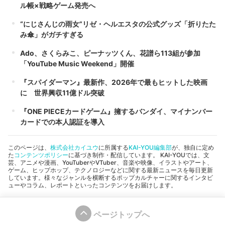
ル帳×戦略ゲーム発売へ
“にじさんじの雨女”リゼ・ヘルエスタの公式グッズ「折りたた
み傘」がガチすぎる
Ado、さくらみこ、ピーナッツくん、花譜ら113組が参加
「YouTube Music Weekend」開催
『スパイダーマン』最新作、2026年で最もヒットした映画
に 世界興収11億ドル突破
『ONE PIECEカードゲーム』擁するバンダイ、マイナンバー
カードでの本人認証を導入
このページは、
株式会社カイユウ
に所属する
KAI-YOU編集部
が、独自に定め
た
コンテンツポリシー
に基づき制作・配信しています。 KAI-YOUでは、文
芸、アニメや漫画、YouTuberやVTuber、音楽や映像、イラストやアート、
ゲーム、ヒップホップ、テクノロジーなどに関する最新ニュースを毎日更新
しています。様々なジャンルを横断するポップカルチャーに関するインタビ
ューやコラム、レポートといったコンテンツをお届けします。
ページトップへ