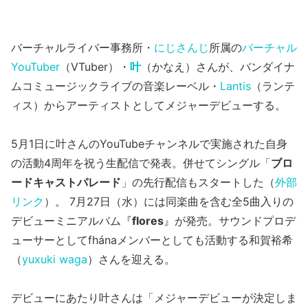
バーチャルライバー事務所・
にじさんじ
所属の
バーチャル
YouTuber
（VTuber）・
叶
（かなえ）さんが、バンダイナ
ムコミュージックライブの音楽レーベル・
Lantis
（ランテ
ィス）からアーティストとしてメジャーデビューする。
5月1日に叶さんのYouTubeチャンネルで実施された自身
の活動4周年を祝う生配信で発表。併せてシングル「
ブロ
ードキャストパレード
」の先行配信もスタートした（
外部
リンク
）。 7月27日（水）には同楽曲を含む全5曲入りの
デビューミニアルバム『
flores
』が発売。サウンドプロデ
ューサーとしてfhánaメンバーとしても活動する和賀裕希
（
yuxuki waga
）さんを迎える。
デビューにあたり叶さんは「メジャーデビューが決定しま