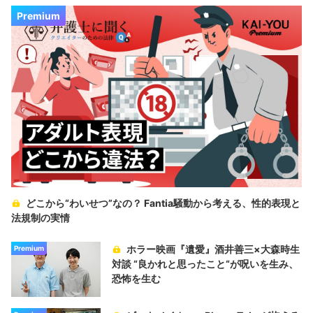
Premium
どこから“わいせつ”なの？ Fantia騒動から考える、性的表現と
法規制の実情
ホラー映画『遺愛』酒井善三×大森時生
Premium
対談 “良かれと思ったこと“が呪いを生み、
恐怖を生む