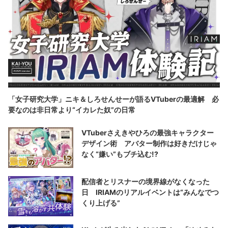
「女子研究大学」ニキ＆しろせんせーが語るVTuberの最適解 必
要なのは非日常より“イカレた奴”の日常
VTuberさえきやひろの最強キャラクター
デザイン術 アバター制作は好きだけじゃ
なく“嫌い”もブチ込む!?
配信者とリスナーの境界線がなくなった
日 IRIAMのリアルイベントは“みんなでつ
くり上げる”