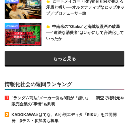
ビートメイカー・RhymeTubeが抱える
Premium
矛盾と祈り──オルタナティブなヒップホッ
プ／プロデューサー論
中南米の“Otaku”と海賊版漫画の破局
Premium
──“違法な消費者”はいかにして合法化して
いったか
もっと見る
情報化社会の週間ランキング
“ランダム商法”メーカー側も8割が「嫌い」──調査で権利元や
販売企業の“事情”も判明
KADOKAWA×はてな、AI小説エディタ「RIKU」を共同開
発 βテスト参加者も募集