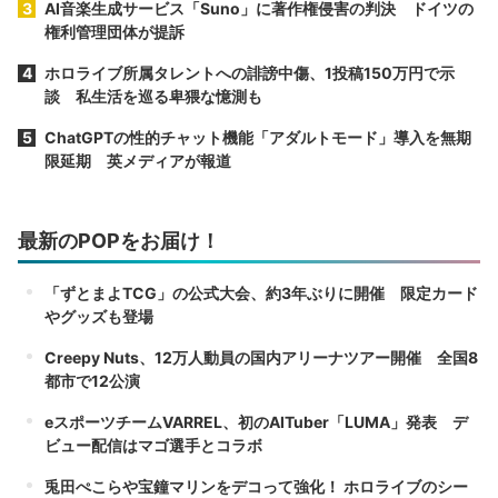
AI音楽生成サービス「Suno」に著作権侵害の判決 ドイツの
権利管理団体が提訴
ホロライブ所属タレントへの誹謗中傷、1投稿150万円で示
談 私生活を巡る卑猥な憶測も
ChatGPTの性的チャット機能「アダルトモード」導入を無期
限延期 英メディアが報道
最新のPOPをお届け！
「ずとまよTCG」の公式大会、約3年ぶりに開催 限定カード
やグッズも登場
Creepy Nuts、12万人動員の国内アリーナツアー開催 全国8
都市で12公演
eスポーツチームVARREL、初のAITuber「LUMA」発表 デ
ビュー配信はマゴ選手とコラボ
兎田ぺこらや宝鐘マリンをデコって強化！ ホロライブのシー