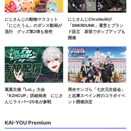
にじさんじの動物マスコット
にじさんじChroNoiRが
「にじたうん」のダンス動画が
「SNKRDUNK」運営とブラン
流行 グッズ第2弾も発売
ド設立 原宿でポップアップも
開催
葛葉主催『LoL』大会
周央サンゴら「七次元生徒会」
「KZHCUP」詳細発表 にじさ
と志摩スペイン村のコラボイベ
んじライバー20名が参戦
ント開催決定
KAI-YOU Premium