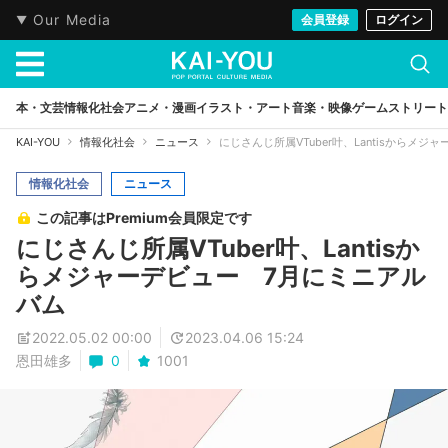
Our Media
会員登録
ログイン
本・文芸
情報化社会
アニメ・漫画
イラスト・アート
音楽・映像
ゲーム
ストリート
KAI-YOU
情報化社会
ニュース
にじさんじ所属VTuber叶、Lantisからメ
情報化社会
ニュース
この記事はPremium会員限定です
にじさんじ所属VTuber叶、Lantisか
らメジャーデビュー 7月にミニアル
バム
2022.05.02 00:00
2023.04.06 15:24
恩田雄多
0
1001