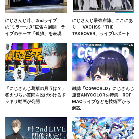
にじさんじ叶、2ndライブ
にじさんじ最強布陣、ここにあ
の“ミラーつき”広告を展開 ラ
り──VACHSS「THE
イブのテーマ「孤独」を表現
TAKEOVER」ライブレポート
「にじさんじ葛葉の月収は？」
雑誌『CGWORLD』にじさんじ
答えづらい質問を投げかけるド
運営ANYCOLORを特集 ROF-
ッキリ動画が公開
MAOライブなどを技術面から
解説