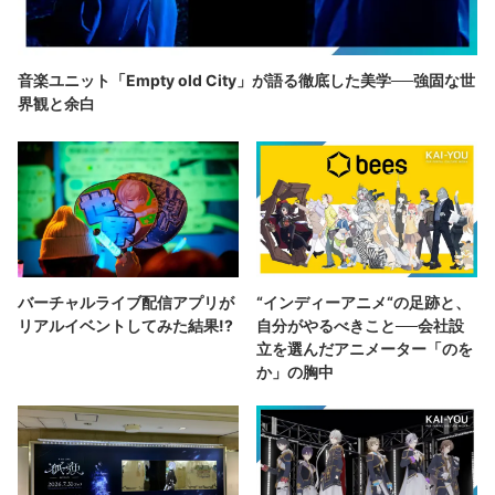
音楽ユニット「Empty old City」が語る徹底した美学──強固な世
界観と余白
バーチャルライブ配信アプリが
“インディーアニメ“の足跡と、
リアルイベントしてみた結果!?
自分がやるべきこと──会社設
立を選んだアニメーター「のを
か」の胸中