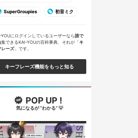
SuperGroupies
初音ミク
AI-YOUにログインしているユーザーなら
誰で
編集できるKAI-YOUの百科事典、それが「
キ
フレーズ
」です。
キーフレーズ機能をもっと知る
POP UP !
気になるが “わかる” 💡