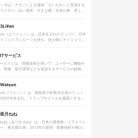
ンガは、ナガノによる漫画『ちいかわ』に登場する
ラクター。白い身体、大きな瞳、水色の鼻、青くふ
さとした尻尾を持つ。愛らしい外見とは対照的に、
は尊大で、他者へ無理な要求…
3Li¥en
i¥en（エリイェン）は、日本生まれのラッパー。日本
イジェリアにルーツを持ち、幼少期にナイジェリ
その後アメリカで生活した経験を持つ。 ゴスペルや
ロビートを原点に、…
ITサービス
サービスとは、情報技術を用いて、ユーザーに機能や
、情報、取引環境などを提供するサービスの総称。
ターネットを通じて利用するWebサービスやクラウ
ービス、動画・音楽…
Watson
tson（ワトソン）は、徳島県小松島市出身のラッパ
0年生まれ。 トラップやドリルを基調とするビ
に対し、細かな言葉を高速で畳みかけるラップを特
する。貧しかった…
亜月ねね
ねね（あづき ねね）は、日本の漫画家／イラストレ
ー。東京都出身。2012年の新宿・歌舞伎町や夜の世
舞台にした漫画『みいちゃんと山田さん』の作者と