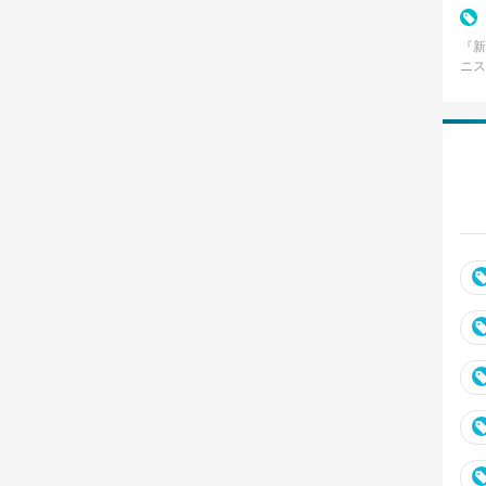
『新
ニス
集英
8月