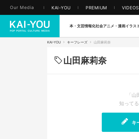
Our Media
KAI-YOU
PREMIUM
VIDEO
本・文芸
情報化社会
アニメ・漫画
イラス
KAI-YOU
キーフレーズ
山田麻莉奈
山田麻莉奈
「山
知ってる
キ