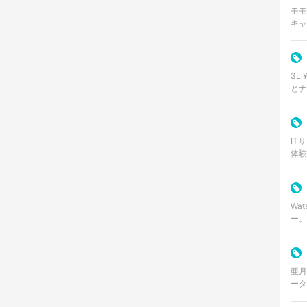
モモ
キャ
さふ
口調
3L
とナ
ア、
アフ
IT
体験
イン
ドサ
Wa
ー。200
ート
徴と
亜月
ータ
界を