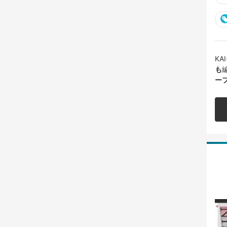
K
も
ー