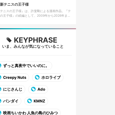
して知られる。 美術大…
新テニスの王子様
テニスの王子様』は、許斐剛による漫画作品。『テ
の王子様』の続編として、2009年から2026年まで
社の漫画誌「ジャンプSQ.」で連載された。 2026年
4日発売の…
KEYPHRASE
いま、みんなが気になっていること
ずっと真夜中でいいのに。
Creepy Nuts
ホロライブ
にじさんじ
Ado
バンダイ
KMNZ
映画ちいかわ 人魚の島のひみつ