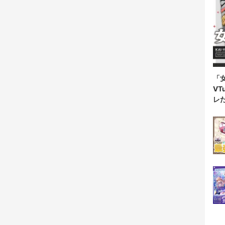
「
V
レ