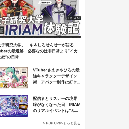
女子研究大学」ニキ＆しろせんせーが語る
Tuberの最適解 必要なのは非日常より“イカ
た奴”の日常
VTuberさえきやひろの最
強キャラクターデザイン
術 アバター制作は好き
だけじゃなく“嫌い”もブチ
込む!?
配信者とリスナーの境界
線がなくなった日 IRIAM
のリアルイベントは“みん
なでつくり上げる”
> POP UP!をもっと見る