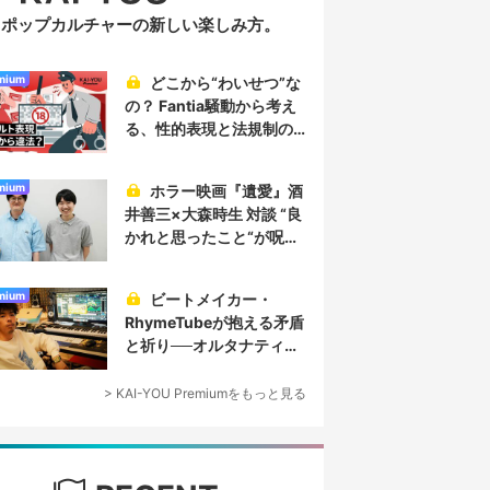
ポップカルチャーの新しい楽しみ方。
mium
どこから“わいせつ”な
の？ Fantia騒動から考え
る、性的表現と法規制の
実情
mium
ホラー映画『遺愛』酒
井善三×大森時生 対談 “良
かれと思ったこと“が呪い
を生み、恐怖を生む
mium
ビートメイカー・
RhymeTubeが抱える矛盾
と祈り──オルタナティブ
なヒップホップ／プロデ
ューサー論
> KAI-YOU Premiumをもっと見る