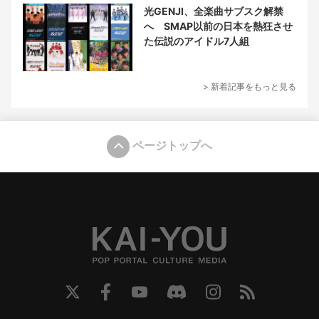
光GENJI、全楽曲サブスク解禁
へ SMAP以前の日本を熱狂させ
た伝説のアイドル7人組
> 新着記事をもっと見る
ページトップへ