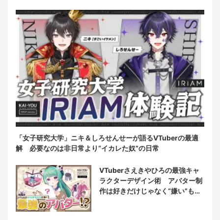
「女子研究大学」ニキ＆しろせんせーが語るVTuberの最適
解 必要なのは非日常より“イカレた奴”の日常
VTuberさえきやひろの最強キャ
ラクターデザイン術 アバター制
作は好きだけじゃなく“嫌い”もブ
チ込む!?