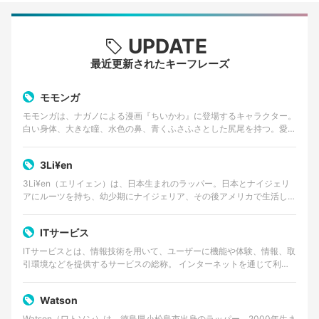
UPDATE
最近更新されたキーフレーズ
モモンガ
モモンガは、ナガノによる漫画『ちいかわ』に登場するキャラクター。
白い身体、大きな瞳、水色の鼻、青くふさふさとした尻尾を持つ。愛ら
しい外見とは対照的に、口調は尊大で、他者へ無理な要求…
3Li¥en
3Li¥en（エリイェン）は、日本生まれのラッパー。日本とナイジェリ
アにルーツを持ち、幼少期にナイジェリア、その後アメリカで生活した
経験を持つ。 ゴスペルやアフロビートを原点に、…
ITサービス
ITサービスとは、情報技術を用いて、ユーザーに機能や体験、情報、取
引環境などを提供するサービスの総称。 インターネットを通じて利用
するWebサービスやクラウドサービス、動画・音楽…
Watson
Watson（ワトソン）は、徳島県小松島市出身のラッパー。2000年生ま