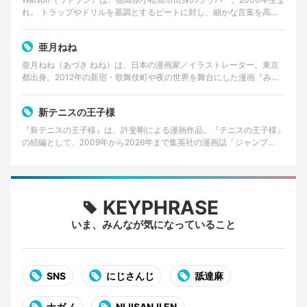
れ。 トラップやドリルを基調とするビートに対し、細かな言葉を高速
で畳みかけるラップを特徴とする。貧しかった…
亜月ねね
亜月ねね（あづき ねね）は、日本の漫画家／イラストレーター。東京
都出身。2012年の新宿・歌舞伎町や夜の世界を舞台にした漫画『みい
ちゃんと山田さん』の作者として知られる。 美術大…
新テニスの王子様
『新テニスの王子様』は、許斐剛による漫画作品。『テニスの王子様』
の続編として、2009年から2026年まで集英社の漫画誌「ジャンプ
SQ.」で連載された。 2026年8月4日発売の…
KEYPHRASE
いま、みんなが気になっていること
SNS
にじさんじ
舐達麻
ナガノ
NIJISANJI EN