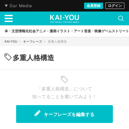
Our Media
会員登録
ログイン
本・文芸
情報化社会
アニメ・漫画
イラスト・アート
音楽・映像
ゲーム
ストリート
KAI-YOU
キーフレーズ
多重人格構造
多重人格構造
「多重人格構造」について
知ってることを書いてみよう！
キーフレーズを編集する