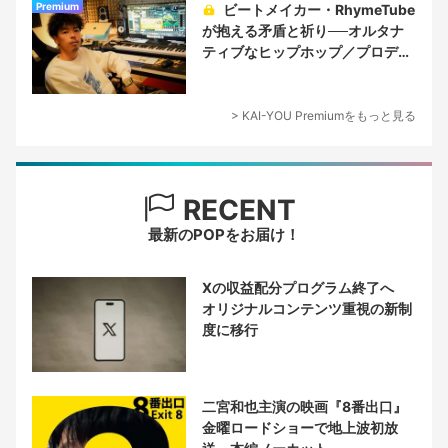
Premium
ビートメイカー・RhymeTube
が抱える矛盾と祈り──オルタナ
ティブなヒップホップ／プロデュ
ーサー論
> KAI-YOU Premiumをもっと見る
RECENT
最新のPOPをお届け！
Xの収益配分プログラム終了へ
オリジナルコンテンツ重視の新制
度に移行
二宮和也主演の映画『8番出口』
金曜ロードショーで地上波初放