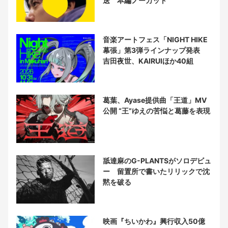
送 本編ノーカット
音楽アートフェス「NIGHT HIKE
幕張」第3弾ラインナップ発表
吉田夜世、KAIRUIほか40組
葛葉、Ayase提供曲「王道」MV
公開 “王”ゆえの苦悩と葛藤を表現
舐達麻のG-PLANTSがソロデビュ
ー 留置所で書いたリリックで沈
黙を破る
映画『ちいかわ』興行収入50億