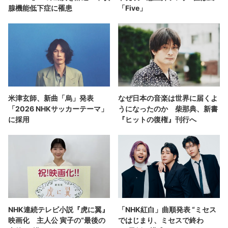
腺機能低下症に罹患
「Five」
米津玄師、新曲「烏」発表
なぜ日本の音楽は世界に届くよ
「2026 NHKサッカーテーマ」
うになったのか 柴那典、新書
に採用
『ヒットの復権』刊行へ
NHK連続テレビ小説『虎に翼』
「NHK紅白」曲順発表 “ミセス
映画化 主人公 寅子の“最後の
ではじまり、ミセスで終わ