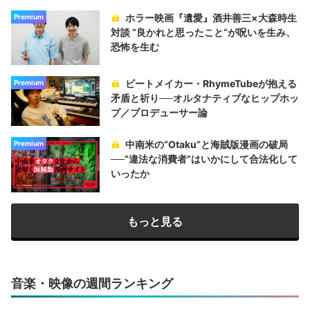
ホラー映画『遺愛』酒井善三×大森時生
Premium
対談 “良かれと思ったこと“が呪いを生み、
恐怖を生む
ビートメイカー・RhymeTubeが抱える
Premium
矛盾と祈り──オルタナティブなヒップホッ
プ／プロデューサー論
中南米の“Otaku”と海賊版漫画の破局
Premium
──“違法な消費者”はいかにして合法化して
いったか
もっと見る
音楽・映像の週間ランキング