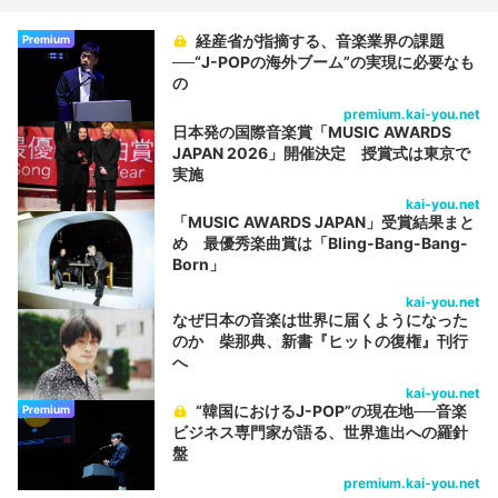
経産省が指摘する、音楽業界の課題
Premium
──“J-POPの海外ブーム”の実現に必要なも
の
premium.kai-you.net
日本発の国際音楽賞「MUSIC AWARDS
JAPAN 2026」開催決定 授賞式は東京で
実施
kai-you.net
「MUSIC AWARDS JAPAN」受賞結果まと
め 最優秀楽曲賞は「Bling-Bang-Bang-
Born」
kai-you.net
なぜ日本の音楽は世界に届くようになった
のか 柴那典、新書『ヒットの復権』刊行
へ
kai-you.net
“韓国におけるJ-POP”の現在地──音楽
Premium
ビジネス専門家が語る、世界進出への羅針
盤
premium.kai-you.net