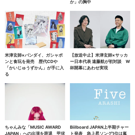
か」の胸中
米津玄師×バンダイ、ガシャポ
【放送中止】米津玄師×サッカ
ンと食玩を発売 歴代CDや
ー日本代表 遠藤航が初対談 W
「かいじゅうずかん」が手に入
杯開幕にあわせ実現
る
ちゃんみな「MUSIC AWARD
Biilboard JAPAN上半期チャー
JAPAN」への出演を辞退 甲状
ト発表 急上昇ソング1位は嵐