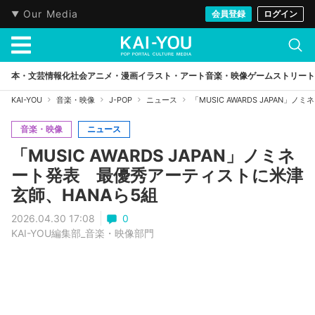
Our Media
会員登録
ログイン
本・文芸
情報化社会
アニメ・漫画
イラスト・アート
音楽・映像
ゲーム
ストリート
KAI-YOU
音楽・映像
J-POP
ニュース
「MUSIC AWARDS JAPAN
音楽・映像
ニュース
「MUSIC AWARDS JAPAN」ノミネ
ート発表 最優秀アーティストに米津
玄師、HANAら5組
2026.04.30 17:08
0
KAI-YOU編集部_音楽・映像部門