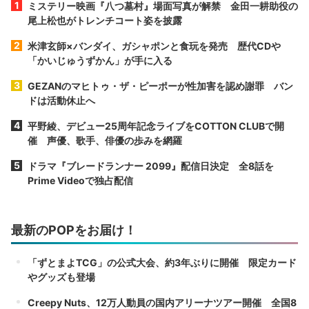
ミステリー映画『八つ墓村』場面写真が解禁 金田一耕助役の
尾上松也がトレンチコート姿を披露
米津玄師×バンダイ、ガシャポンと食玩を発売 歴代CDや
「かいじゅうずかん」が手に入る
GEZANのマヒトゥ・ザ・ピーポーが性加害を認め謝罪 バン
ドは活動休止へ
平野綾、デビュー25周年記念ライブをCOTTON CLUBで開
催 声優、歌手、俳優の歩みを網羅
ドラマ『ブレードランナー 2099』配信日決定 全8話を
Prime Videoで独占配信
最新のPOPをお届け！
「ずとまよTCG」の公式大会、約3年ぶりに開催 限定カード
やグッズも登場
Creepy Nuts、12万人動員の国内アリーナツアー開催 全国8