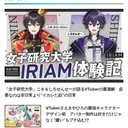
「女子研究大学」ニキ＆しろせんせーが語るVTuberの最適解 必
要なのは非日常より“イカレた奴”の日常
VTuberさえきやひろの最強キャラクター
デザイン術 アバター制作は好きだけじゃ
なく“嫌い”もブチ込む!?