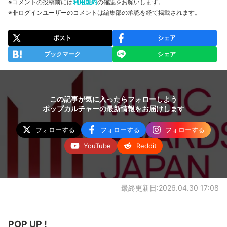
※コメントの投稿前には
利用規約
の確認をお願いします。
※非ログインユーザーのコメントは編集部の承認を経て掲載されます。
ポスト
シェア
ブックマーク
シェア
この記事が気に入ったらフォローしよう
ポップカルチャーの最新情報をお届けします
フォローする
フォローする
フォローする
YouTube
Reddit
最終更新日:2026.04.30 17:08
POP UP !