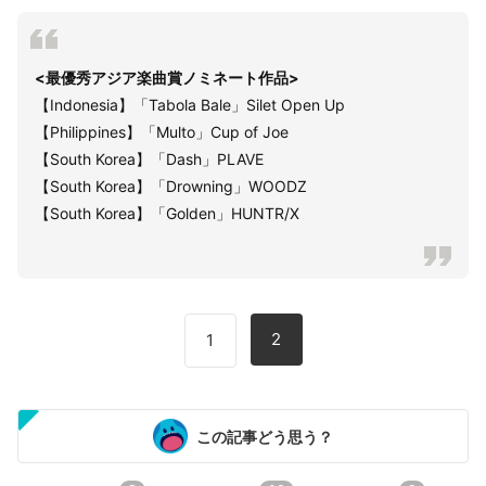
<最優秀アジア楽曲賞ノミネート作品>
【Indonesia】「Tabola Bale」Silet Open Up
【Philippines】「Multo」Cup of Joe
【South Korea】「Dash」PLAVE
【South Korea】「Drowning」WOODZ
【South Korea】「Golden」HUNTR/X
2
1
この記事どう思う？