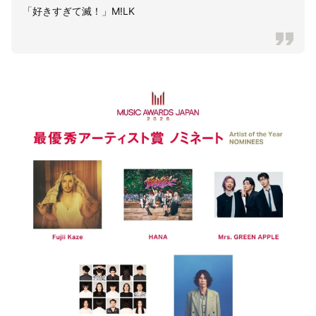
「好きすぎて滅！」M!LK