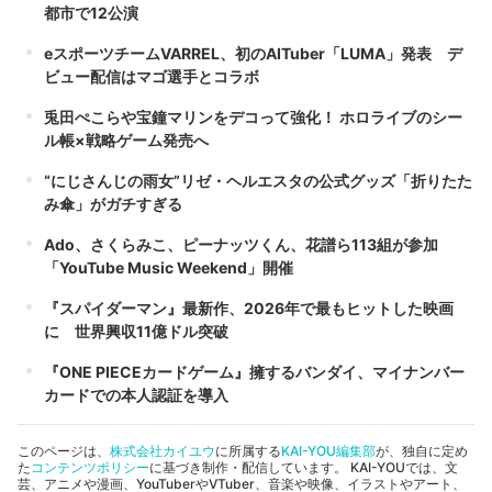
都市で12公演
eスポーツチームVARREL、初のAITuber「LUMA」発表 デ
ビュー配信はマゴ選手とコラボ
兎田ぺこらや宝鐘マリンをデコって強化！ ホロライブのシー
ル帳×戦略ゲーム発売へ
“にじさんじの雨女”リゼ・ヘルエスタの公式グッズ「折りたた
み傘」がガチすぎる
Ado、さくらみこ、ピーナッツくん、花譜ら113組が参加
「YouTube Music Weekend」開催
『スパイダーマン』最新作、2026年で最もヒットした映画
に 世界興収11億ドル突破
『ONE PIECEカードゲーム』擁するバンダイ、マイナンバー
カードでの本人認証を導入
このページは、
株式会社カイユウ
に所属する
KAI-YOU編集部
が、独自に定め
た
コンテンツポリシー
に基づき制作・配信しています。 KAI-YOUでは、文
芸、アニメや漫画、YouTuberやVTuber、音楽や映像、イラストやアート、