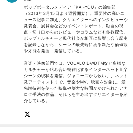
ポップポータルメディア「KAI-YOU」の編集部
（2013年3月15日より運営開始）。重要性の高いニ
ュース記事に加え、クリエイターへのインタビューや
発表会、展覧会などのイベントレポート、独自の視
点・切り口からのレビューやコラムなども多数配信。
ポップカルチャーと現代社会が相互に影響し合う歴史
を記録しながら、シーンの最先端にある新たな価値観
や才能を発掘・発信している。
音楽・映像部門では、VOCALOIDやDTMなど多様な
カルチャーが絡み合い複雑化するインターネット音楽
シーンの現状を発信。ジャニーズから歌い手、ネット
発アーティストまで、音楽やMV、映画を対象に、最
先端技術を使った映像や膨大な時間がかけられたアナ
ログ手法の作品、それらを生み出すクリエイターを紹
介している。