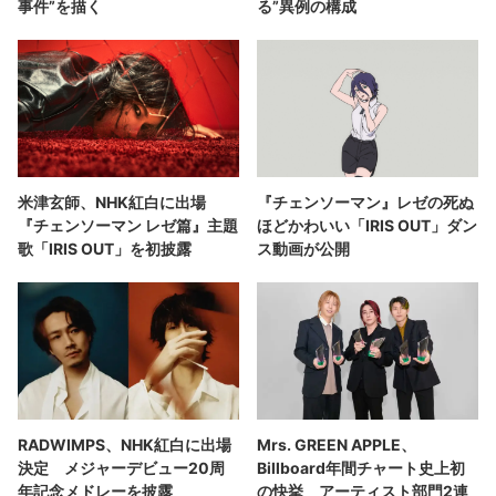
事件”を描く
る”異例の構成
米津玄師、NHK紅白に出場
『チェンソーマン』レゼの死ぬ
『チェンソーマン レゼ篇』主題
ほどかわいい「IRIS OUT」ダン
歌「IRIS OUT」を初披露
ス動画が公開
RADWIMPS、NHK紅白に出場
Mrs. GREEN APPLE、
決定 メジャーデビュー20周
Billboard年間チャート史上初
年記念メドレーを披露
の快挙 アーティスト部門2連