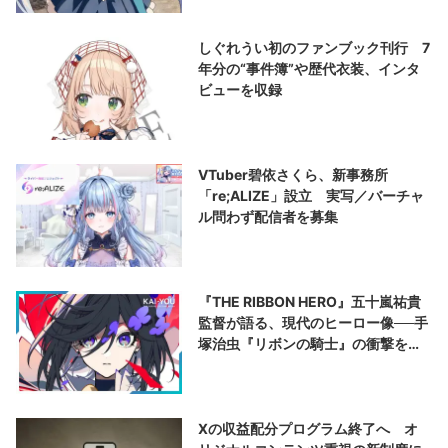
しぐれうい初のファンブック刊行 7
年分の“事件簿”や歴代衣装、インタ
ビューを収録
VTuber碧依さくら、新事務所
「re;ALIZE」設立 実写／バーチャ
ル問わず配信者を募集
『THE RIBBON HERO』五十嵐祐貴
監督が語る、現代のヒーロー像──手
塚治虫『リボンの騎士』の衝撃を再
演する
Xの収益配分プログラム終了へ オ