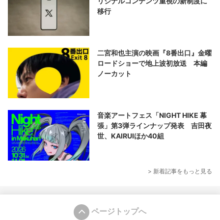
リジナルコンテンツ重視の新制度に
移行
二宮和也主演の映画『8番出口』金曜
ロードショーで地上波初放送 本編
ノーカット
音楽アートフェス「NIGHT HIKE 幕
張」第3弾ラインナップ発表 吉田夜
世、KAIRUIほか40組
> 新着記事をもっと見る
ページトップへ