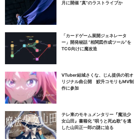
月に開催 “真”のラストライブか
「カードゲーム展開ジェネレータ
ー」開発秘話 “相関図作成ツール”を
TCG向けに魔改造
VTuber結城さくな、じん提供の初オ
リジナル曲公開 鮫升コモリもMV制
作に参加
テレ東のモキュメンタリー『魔法少
女山田』書籍化 “唄うと死ぬ歌”を遺
した山田正一郎の謎に迫る