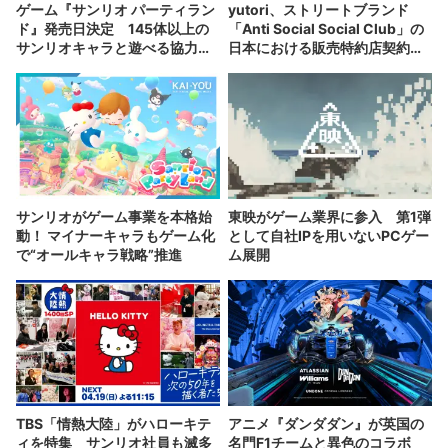
ゲーム『サンリオ パーティラン
yutori、ストリートブランド
ド』発売日決定 145体以上の
「Anti Social Social Club」の
サンリオキャラと遊べる協力型
日本における販売特約店契約を
ミニゲーム
締結
サンリオがゲーム事業を本格始
東映がゲーム業界に参入 第1弾
動！ マイナーキャラもゲーム化
として自社IPを用いないPCゲー
で“オールキャラ戦略”推進
ム展開
TBS「情熱大陸」がハローキテ
アニメ『ダンダダン』が英国の
ィを特集 サンリオ社員も滅多
名門F1チームと異色のコラボ