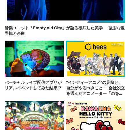
音楽ユニット「Empty old City」が語る徹底した美学──強固な世
界観と余白
バーチャルライブ配信アプリが
“インディーアニメ“の足跡と、
リアルイベントしてみた結果!?
自分がやるべきこと──会社設立
を選んだアニメーター「のを
か」の胸中