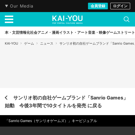
Our Media
会員登録
ログイン
本・文芸
情報化社会
アニメ・漫画
イラスト・アート
音楽・映像
ゲーム
ストリート
KAI-YOU
ゲーム
ニュース
サンリオ初の自社ゲームブランド「Sanrio Gam
サンリオ初の自社ゲームブランド「Sanrio Games」
始動 今後3年間で10タイトルを発売 に戻る
「Sanrio Games（サンリオゲームズ）」キービジュアル