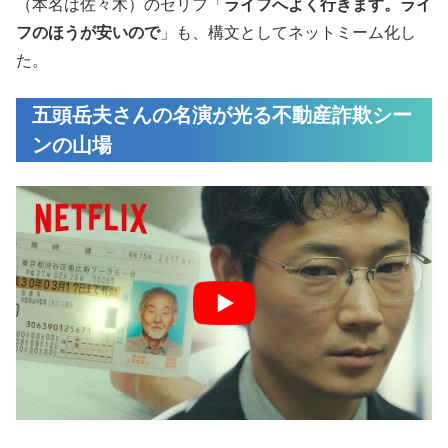
（本名は佐々木）のセリフ「
ライフへよく行きます。ライ
フのほうが安いので
」も、構文としてネットミーム化し
た。
五頭岳夫さんの名演が光る不動産詐欺シー
ンの山場