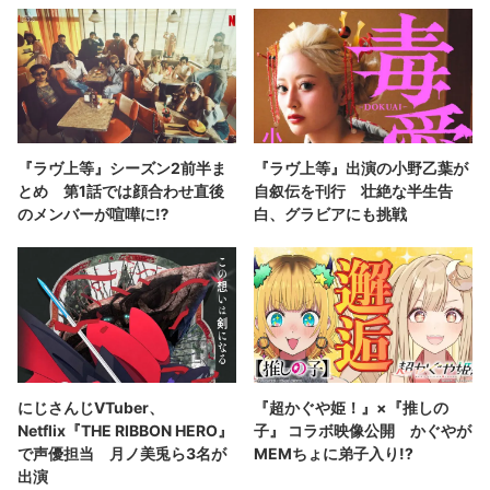
『ラヴ上等』シーズン2前半ま
『ラヴ上等』出演の小野乙葉が
とめ 第1話では顔合わせ直後
自叙伝を刊行 壮絶な半生告
のメンバーが喧嘩に⁉︎
白、グラビアにも挑戦
にじさんじVTuber、
『超かぐや姫！』×『推しの
Netflix『THE RIBBON HERO』
子』 コラボ映像公開 かぐやが
で声優担当 月ノ美兎ら3名が
MEMちょに弟子入り!?
出演