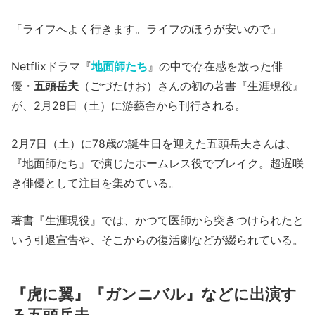
「ライフへよく行きます。ライフのほうが安いので」
Netflixドラマ『
地面師たち
』の中で存在感を放った俳
優・
五頭岳夫
（ごづたけお）さんの初の著書『生涯現役』
が、2月28日（土）に游藝舎から刊行される。
2月7日（土）に78歳の誕生日を迎えた五頭岳夫さんは、
『地面師たち』で演じたホームレス役でブレイク。超遅咲
き俳優として注目を集めている。
著書『生涯現役』では、かつて医師から突きつけられたと
いう引退宣告や、そこからの復活劇などが綴られている。
『虎に翼』『ガンニバル』などに出演す