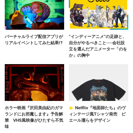
バーチャルライブ配信アプリが
“インディーアニメ“の足跡と、
リアルイベントしてみた結果!?
自分がやるべきこと──会社設
立を選んだアニメーター「のを
か」の胸中
ホラー映画『沢田美由紀のガマ
Netflix『地面師たち』のヴ
ランドにお邪魔します』予告解
ィンテージ風Tシャツ発売 ピ
禁 VHS風映像がひたすら不気
エール瀧らをデザイン
味