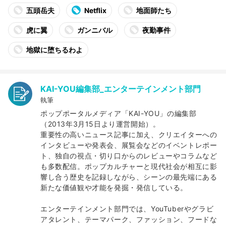
五頭岳夫
Netflix
地面師たち
虎に翼
ガンニバル
夜勤事件
地獄に堕ちるわよ
KAI-YOU編集部_エンターテインメント部門
執筆
ポップポータルメディア「KAI-YOU」の編集部
（2013年3月15日より運営開始）。
重要性の高いニュース記事に加え、クリエイターへの
インタビューや発表会、展覧会などのイベントレポー
ト、独自の視点・切り口からのレビューやコラムなど
も多数配信。ポップカルチャーと現代社会が相互に影
響し合う歴史を記録しながら、シーンの最先端にある
新たな価値観や才能を発掘・発信している。
エンターテインメント部門では、YouTuberやグラビ
アタレント、テーマパーク、ファッション、フードな