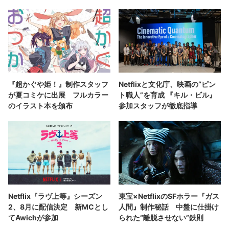
『超かぐや姫！』制作スタッフ
Netflixと文化庁、映画の“ピン
が夏コミケに出展 フルカラー
ト職人”を育成 『キル・ビル』
のイラスト本を頒布
参加スタッフが徹底指導
Netflix『ラヴ上等』シーズン
東宝×NetflixのSFホラー『ガス
2、8月に配信決定 新MCとし
人間』制作秘話 中盤に仕掛け
てAwichが参加
られた“離脱させない”鉄則