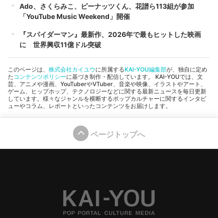
Ado、さくらみこ、ピーナッツくん、花譜ら113組が参加
「YouTube Music Weekend」開催
『スパイダーマン』最新作、2026年で最もヒットした映画
に 世界興収11億ドル突破
このページは、
株式会社カイユウ
に所属する
KAI-YOU編集部
が、独自に定め
た
コンテンツポリシー
に基づき制作・配信しています。 KAI-YOUでは、文
芸、アニメや漫画、YouTuberやVTuber、音楽や映像、イラストやアート、
ゲーム、ヒップホップ、テクノロジーなどに関する最新ニュースを毎日更新
しています。様々なジャンルを横断するポップカルチャーに関するインタビ
ューやコラム、レポートといったコンテンツをお届けします。
ページトップへ