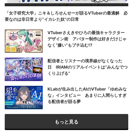
「女子研究大学」ニキ＆しろせんせーが語るVTuberの最適解 必
要なのは非日常より“イカレた奴”の日常
VTuberさえきやひろの最強キャラクター
デザイン術 アバター制作は好きだけじゃ
なく“嫌い”もブチ込む!?
配信者とリスナーの境界線がなくなった
日 IRIAMのリアルイベントは“みんなでつ
くり上げる”
KLabが生み出したAIのVTuber「ゆめみな
な」インタビュー あまりに人間らしすぎ
る配信者が語る夢
もっと見る