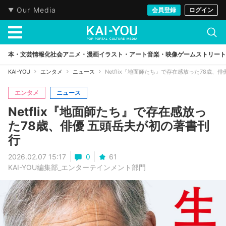
Our Media
会員登録
ログイン
本・文芸
情報化社会
アニメ・漫画
イラスト・アート
音楽・映像
ゲーム
ストリート
KAI-YOU
エンタメ
ニュース
Netflix『地面師たち』で存在感放った78歳、
エンタメ
ニュース
Netflix『地面師たち』で存在感放っ
た78歳、俳優 五頭岳夫が初の著書刊
行
2026.02.07 15:17
0
61
KAI-YOU編集部_エンターテインメント部門