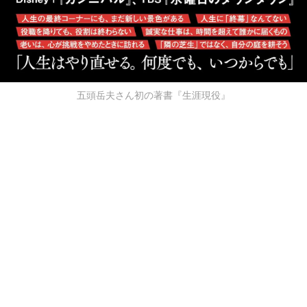
五頭岳夫さん初の著書『生涯現役』