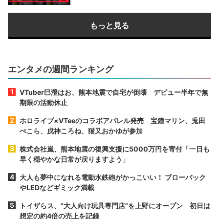
もっと見る
エンタメの週間ランキング
VTuber巳澄はお、熊本地震で自宅が倒壊 デビュー半年で無
期限の活動休止
ホロライブ×VTeeのコラボアパレル発売 宝鐘マリン、兎田
ぺこら、戌神ころね、猫又おかゆが参加
株式会社嵐、熊本地震の復興支援に5000万円を寄付「一日も
早く穏やかな日常が戻りますよう」
大人も夢中になれる電動水鉄砲がかっこいい！ ブローバック
やLEDなどギミック満載
トイザらス、“大人向け玩具専門店”を上野にオープン 初日は
想定の約4倍の売上を記録