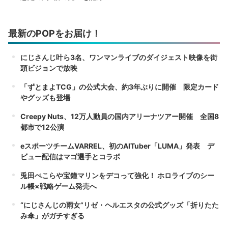
最新のPOPをお届け！
にじさんじ叶ら3名、ワンマンライブのダイジェスト映像を街
頭ビジョンで放映
「ずとまよTCG」の公式大会、約3年ぶりに開催 限定カード
やグッズも登場
Creepy Nuts、12万人動員の国内アリーナツアー開催 全国8
都市で12公演
eスポーツチームVARREL、初のAITuber「LUMA」発表 デ
ビュー配信はマゴ選手とコラボ
兎田ぺこらや宝鐘マリンをデコって強化！ ホロライブのシー
ル帳×戦略ゲーム発売へ
“にじさんじの雨女”リゼ・ヘルエスタの公式グッズ「折りたた
み傘」がガチすぎる