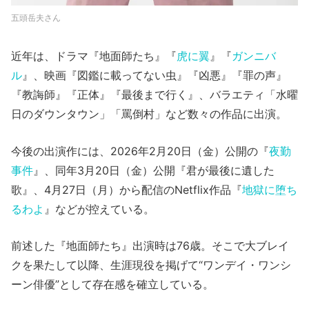
五頭岳夫さん
近年は、ドラマ『地面師たち』『
虎に翼
』『
ガンニバ
ル
』、映画『図鑑に載ってない虫』『凶悪』『罪の声』
『教誨師』『正体』『最後まで行く』、バラエティ「水曜
日のダウンタウン」「罵倒村」など数々の作品に出演。
今後の出演作には、2026年2月20日（金）公開の『
夜勤
事件
』、同年3月20日（金）公開『君が最後に遺した
歌』、4月27日（月）から配信のNetflix作品『
地獄に堕ち
るわよ
』などが控えている。
前述した『地面師たち』出演時は76歳。そこで大ブレイ
クを果たして以降、生涯現役を掲げて“ワンデイ・ワンシ
ーン俳優”として存在感を確立している。