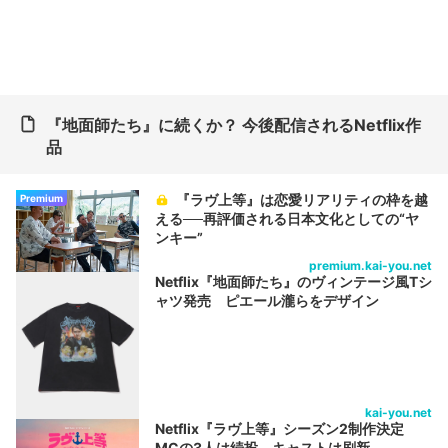
『地面師たち』に続くか？ 今後配信されるNetflix作
品
『ラヴ上等』は恋愛リアリティの枠を越
Premium
える──再評価される日本文化としての“ヤ
ンキー”
premium.kai-you.net
Netflix『地面師たち』のヴィンテージ風Tシ
ャツ発売 ピエール瀧らをデザイン
kai-you.net
Netflix『ラヴ上等』シーズン2制作決定
MCの3人は続投、キャストは刷新