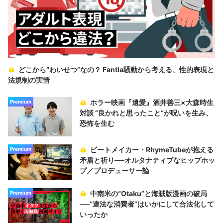
どこから“わいせつ”なの？ Fantia騒動から考える、性的表現と
法規制の実情
ホラー映画『遺愛』酒井善三×大森時生
Premium
対談 “良かれと思ったこと“が呪いを生み、
恐怖を生む
ビートメイカー・RhymeTubeが抱える
Premium
矛盾と祈り──オルタナティブなヒップホッ
プ／プロデューサー論
中南米の“Otaku”と海賊版漫画の破局
Premium
──“違法な消費者”はいかにして合法化して
いったか