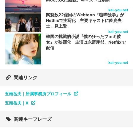
kai-you.net
閲覧数22億回のWebtoon『喧嘩独学』が
Netflixで実写化 主要キャストに鈴鹿央
士、見上愛
kai-you.net
韓国の挑戦的小説『僕の狂ったフェミ彼
女』が映画化 主演は永野芽郁、Netflixで
配信
kai-you.net
関連リンク
五頭岳夫｜所属事務所プロフィール
五頭岳夫｜X
関連キーフレーズ