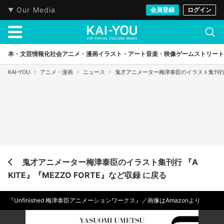
Our Media
会員登録
ログイン
本・文芸
情報化社会
アニメ・漫画
イラスト・アート
音楽・映像
ゲーム
ストリート
KAI-YOU
アニメ・漫画
ニュース
鬼才アニメーター梅津泰臣のイラスト集刊行 『A
鬼才アニメーター梅津泰臣のイラスト集刊行 『A
KITE』『MEZZO FORTE』など収録 に戻る
『Unfinished 梅津泰臣アニメーションワークス』／画像はAmazonより