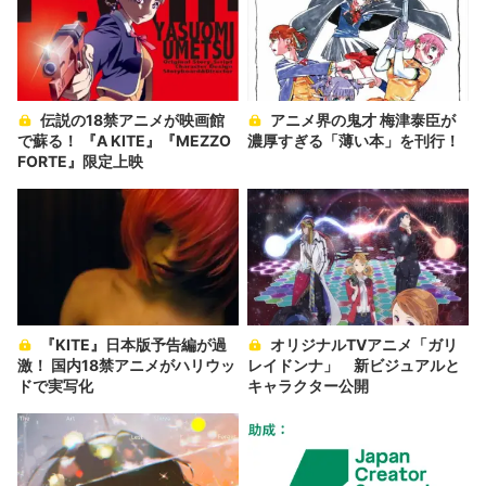
伝説の18禁アニメが映画館
アニメ界の鬼才 梅津泰臣が
で蘇る！ 『A KITE』『MEZZO
濃厚すぎる「薄い本」を刊行！
FORTE』限定上映
『KITE』日本版予告編が過
オリジナルTVアニメ「ガリ
激！ 国内18禁アニメがハリウッ
レイドンナ」 新ビジュアルと
ドで実写化
キャラクター公開