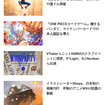
11億ドル突破
『ONE PIECEカードゲーム』擁する
バンダイ、マイナンバーカードでの
本人認証を導入
VTuberユニットKMNZのクラブイベ
ントに理芽、P*Light、DJ Noriken
ら出演
イラストレーターSheya、日本初の
画集刊行 卒制のアニメMVが話題の
新鋭