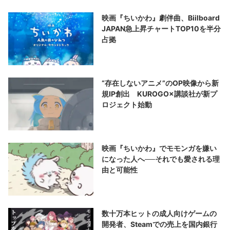
映画『ちいかわ』劇伴曲、Biilboard
JAPAN急上昇チャートTOP10を半分
占拠
“存在しないアニメ”のOP映像から新
規IP創出 KUROGO×講談社が新プ
ロジェクト始動
映画『ちいかわ』でモモンガを嫌い
になった人へ──それでも愛される理
由と可能性
数十万本ヒットの成人向けゲームの
開発者、Steamでの売上を国内銀行