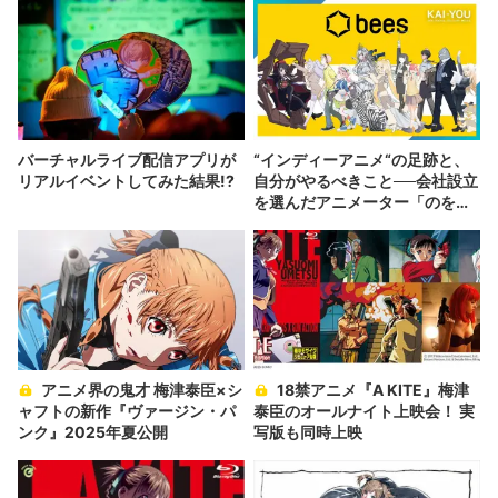
バーチャルライブ配信アプリが
“インディーアニメ“の足跡と、
リアルイベントしてみた結果!?
自分がやるべきこと──会社設立
を選んだアニメーター「のを
か」の胸中
アニメ界の鬼才 梅津泰臣×シ
18禁アニメ『A KITE』梅津
ャフトの新作『ヴァージン・パ
泰臣のオールナイト上映会！ 実
ンク』2025年夏公開
写版も同時上映