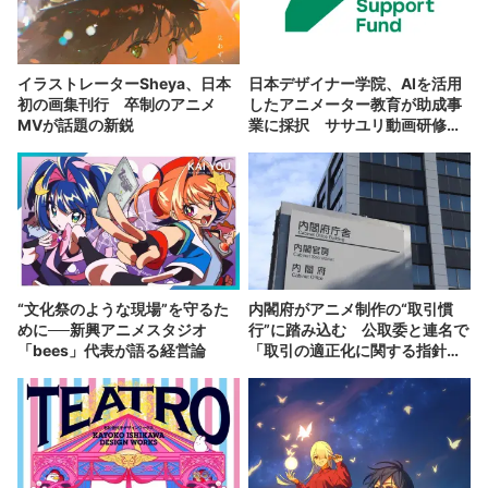
イラストレーターSheya、日本
日本デザイナー学院、AIを活用
初の画集刊行 卒制のアニメ
したアニメーター教育が助成事
MVが話題の新鋭
業に採択 ササユリ動画研修所
と連携
“文化祭のような現場”を守るた
内閣府がアニメ制作の“取引慣
めに──新興アニメスタジオ
行”に踏み込む 公取委と連名で
「bees」代表が語る経営論
「取引の適正化に関する指針」
策定