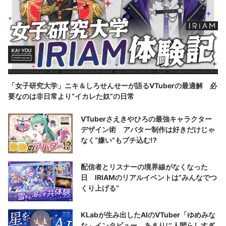
「女子研究大学」ニキ＆しろせんせーが語るVTuberの最適解 必
要なのは非日常より“イカレた奴”の日常
VTuberさえきやひろの最強キャラクター
デザイン術 アバター制作は好きだけじゃ
なく“嫌い”もブチ込む!?
配信者とリスナーの境界線がなくなった
日 IRIAMのリアルイベントは“みんなでつ
くり上げる”
KLabが生み出したAIのVTuber「ゆめみな
な」インタビュー あまりに人間らしすぎ