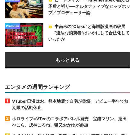
矛盾と祈り──オルタナティブなヒップホッ
プ／プロデューサー論
中南米の“Otaku”と海賊版漫画の破局
Premium
──“違法な消費者”はいかにして合法化して
いったか
もっと見る
エンタメの週間ランキング
VTuber巳澄はお、熊本地震で自宅が倒壊 デビュー半年で無
期限の活動休止
ホロライブ×VTeeのコラボアパレル発売 宝鐘マリン、兎田
ぺこら、戌神ころね、猫又おかゆが参加