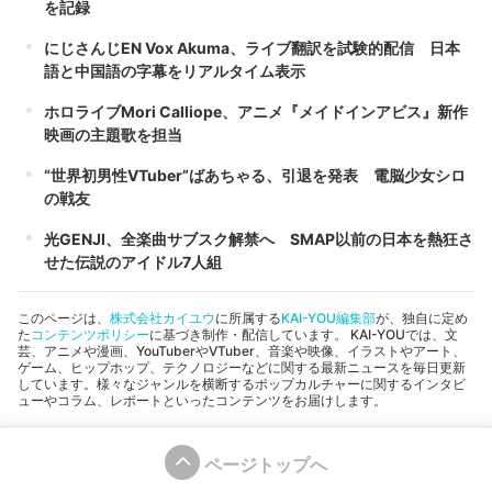
を記録
にじさんじEN Vox Akuma、ライブ翻訳を試験的配信 日本
語と中国語の字幕をリアルタイム表示
ホロライブMori Calliope、アニメ『メイドインアビス』新作
映画の主題歌を担当
“世界初男性VTuber”ばあちゃる、引退を発表 電脳少女シロ
の戦友
光GENJI、全楽曲サブスク解禁へ SMAP以前の日本を熱狂さ
せた伝説のアイドル7人組
このページは、
株式会社カイユウ
に所属する
KAI-YOU編集部
が、独自に定め
た
コンテンツポリシー
に基づき制作・配信しています。 KAI-YOUでは、文
芸、アニメや漫画、YouTuberやVTuber、音楽や映像、イラストやアート、
ゲーム、ヒップホップ、テクノロジーなどに関する最新ニュースを毎日更新
しています。様々なジャンルを横断するポップカルチャーに関するインタビ
ューやコラム、レポートといったコンテンツをお届けします。
ページトップへ