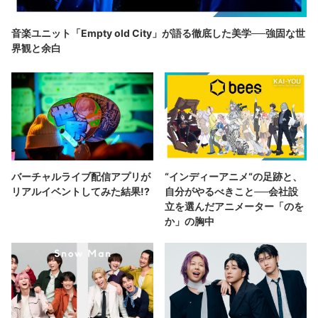
音楽ユニット「Empty old City」が語る徹底した美学──強固な世
界観と余白
バーチャルライブ配信アプリが
“インディーアニメ“の足跡と、
リアルイベントしてみた結果!?
自分がやるべきこと──会社設
立を選んだアニメーター「のを
か」の胸中