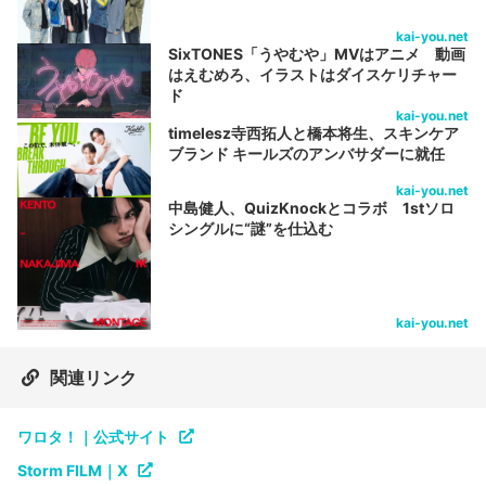
kai-you.net
SixTONES「うやむや」MVはアニメ 動画
はえむめろ、イラストはダイスケリチャー
ド
kai-you.net
timelesz寺西拓人と橋本将生、スキンケア
ブランド キールズのアンバサダーに就任
kai-you.net
中島健人、QuizKnockとコラボ 1stソロ
シングルに“謎”を仕込む
kai-you.net
関連リンク
ワロタ！｜公式サイト
Storm FILM｜X