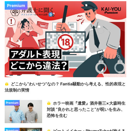
Premium
どこから“わいせつ”なの？ Fantia騒動から考える、性的表現と
法規制の実情
ホラー映画『遺愛』酒井善三×大森時生
Premium
対談 “良かれと思ったこと“が呪いを生み、
恐怖を生む
ビートメイカー・RhymeTubeが抱える
Premium