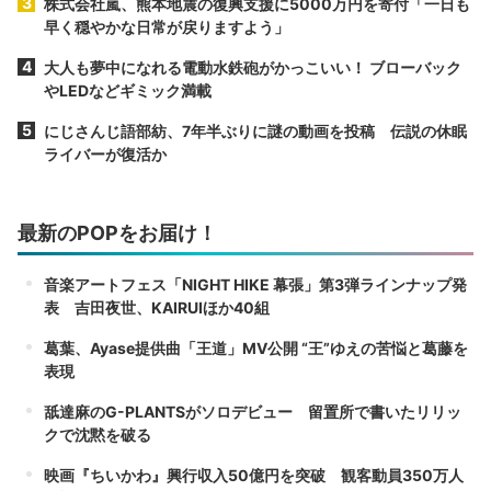
株式会社嵐、熊本地震の復興支援に5000万円を寄付「一日も
早く穏やかな日常が戻りますよう」
大人も夢中になれる電動水鉄砲がかっこいい！ ブローバック
やLEDなどギミック満載
にじさんじ語部紡、7年半ぶりに謎の動画を投稿 伝説の休眠
ライバーが復活か
最新のPOPをお届け！
音楽アートフェス「NIGHT HIKE 幕張」第3弾ラインナップ発
表 吉田夜世、KAIRUIほか40組
葛葉、Ayase提供曲「王道」MV公開 “王”ゆえの苦悩と葛藤を
表現
舐達麻のG-PLANTSがソロデビュー 留置所で書いたリリッ
クで沈黙を破る
映画『ちいかわ』興行収入50億円を突破 観客動員350万人