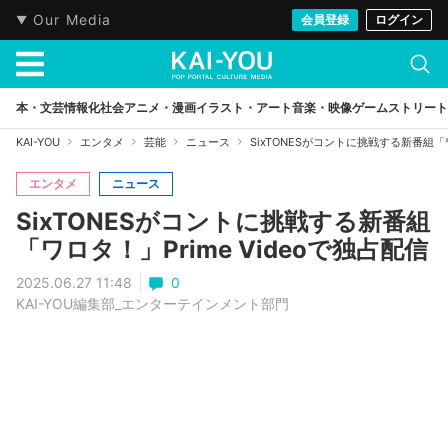
Our Media
会員登録
ログイン
本・文芸
情報化社会
アニメ・漫画
イラスト・アート
音楽・映像
ゲーム
ストリート
KAI-YOU
エンタメ
芸能
ニュース
SixTONESがコントに挑戦する新番組「ワ
エンタメ
ニュース
SixTONESがコントに挑戦する新番組
「ワロタ！」Prime Videoで独占配信
2025.06.27 11:48
0
KAI-YOU編集部_エンターテインメント部門