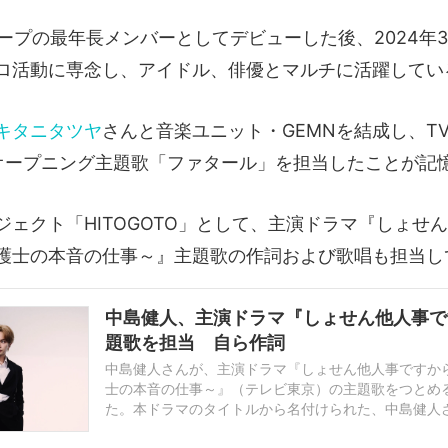
ループの最年長メンバーとしてデビューした後、2024年
ロ活動に専念し、アイドル、俳優とマルチに活躍してい
キタニタツヤ
さんと音楽ユニット・GEMNを結成し、T
オープニング主題歌「ファタール」を担当したことが記
ジェクト「HITOGOTO」として、主演ドラマ『しょせ
護士の本音の仕事～』主題歌の作詞および歌唱も担当し
中島健人、主演ドラマ『しょせん他人事で
題歌を担当 自ら作詞
中島健人さんが、主演ドラマ『しょせん他人事ですか
士の本音の仕事～』（テレビ東京）の主題歌をつとめ
た。本ドラマのタイトルから名付けられた、中島健人
楽プロジェクト「HITOGOTO（読み：ひとごと）」が始