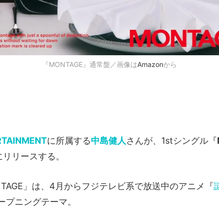
『MONTAGE』通常盤／画像は
Amazon
から
RTAINMENT
に所属する
中島健人
さんが、1stシングル『
にリリースする。
NTAGE」は、4月からフジテレビ系で放送中のアニメ『
ープニングテーマ。