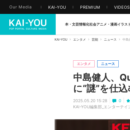
Our Media
KAI-YOU
PREMIUM
VIDEO
本・文芸
情報化社会
アニメ・漫画
イラス
KAI-YOU
エンタメ
芸能
ニュース
中島
エンタメ
ニュース
中島健人、Qu
に“謎”を仕込
2025.05.20 15:28
0
KAI-YOU編集部_エンターテ