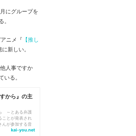
3月にグループを
る。
Vアニメ『
【推し
憶に新しい。
ん他人事ですか
ている。
すから』の主
ら ～とある弁護
ることが発表され
さんが参加する音
kai-you.net
動。中島健...