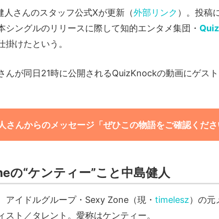
島健人さんのスタッフ公式Xが更新（
外部リンク
）。投稿
本シングルのリリースに際して知的エンタメ集団・
Qui
仕掛けたという。
んが同日21時に公開されるQuizKnockの動画にゲス
。
人さんからのメッセージ「ぜひこの物語をご確認くださ
Zoneの“ケンティー”こと中島健人
アイドルグループ・Sexy Zone（現・
timelesz
）の元
ィスト／タレント。愛称はケンティー。