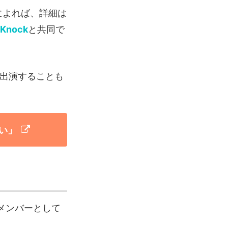
によれば、詳細は
zKnock
と共同で
ト出演することも
い」
メンバーとして