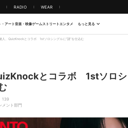
S
RADIO
WEAR
ト・アート
音楽・映像
ゲーム
ストリート
エンタメ
もっと見る
健人、QuizKnockとコラボ 1stソロシングルに“謎”を仕込む
izKnockとコラボ 1stソロ
む
139
インメント部門