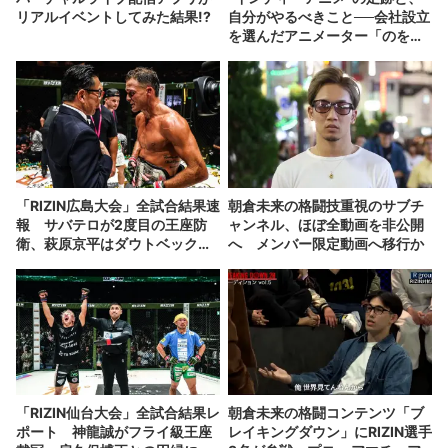
リアルイベントしてみた結果!?
自分がやるべきこと──会社設立
を選んだアニメーター「のを
か」の胸中
「RIZIN広島大会」全試合結果速
朝倉未来の格闘技重視のサブチ
報 サバテロが2度目の王座防
ャンネル、ほぼ全動画を非公開
衛、萩原京平はダウトベックに
へ メンバー限定動画へ移行か
1RKO負け
「RIZIN仙台大会」全試合結果レ
朝倉未来の格闘コンテンツ「ブ
ポート 神龍誠がフライ級王座
レイキングダウン」にRIZIN選手