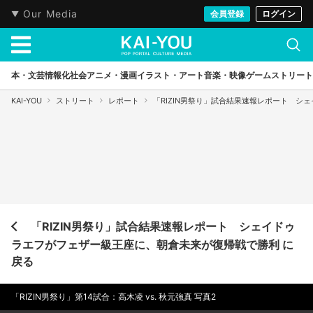
Our Media
会員登録
ログイン
本・文芸
情報化社会
アニメ・漫画
イラスト・アート
音楽・映像
ゲーム
ストリート
KAI-YOU
ストリート
レポート
「RIZIN男祭り」試合結果速報レポート 
「RIZIN男祭り」試合結果速報レポート シェイドゥ
ラエフがフェザー級王座に、朝倉未来が復帰戦で勝利 に
戻る
「RIZIN男祭り」第14試合：高木凌 vs. 秋元強真 写真2