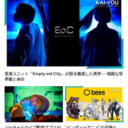
音楽ユニット「Empty old City」が語る徹底した美学──強固な世
界観と余白
バーチャルライブ配信アプリが
“インディーアニメ“の足跡と、