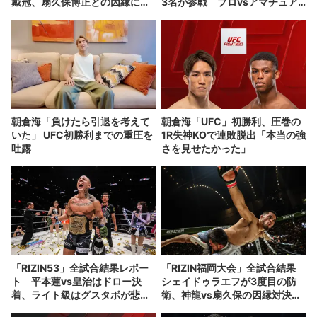
戴冠、扇久保博正との因縁に決
3名が参戦 プロvsアマチュア
着
対抗戦が激化
朝倉海「負けたら引退を考えて
朝倉海「UFC」初勝利、圧巻の
いた」 UFC初勝利までの重圧を
1R失神KOで連敗脱出「本当の強
吐露
さを見せたかった」
「RIZIN53」全試合結果レポー
「RIZIN福岡大会」全試合結果
ト 平本蓮vs皇治はドロー決
シェイドゥラエフが3度目の防
着、ライト級はグスタボが悲願
衛、神龍vs扇久保の因縁対決も
の新王者に
決定