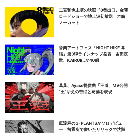
二宮和也主演の映画『8番出口』金曜
ロードショーで地上波初放送 本編
ノーカット
音楽アートフェス「NIGHT HIKE 幕
張」第3弾ラインナップ発表 吉田夜
世、KAIRUIほか40組
葛葉、Ayase提供曲「王道」MV公開
“王”ゆえの苦悩と葛藤を表現
舐達麻のG-PLANTSがソロデビュ
ー 留置所で書いたリリックで沈黙