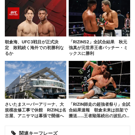
朝倉海、UFC3戦目が正式決
「RIZIN52」全試合結果 秋元
定 敗戦続く海外での初勝利な
強真が元世界王者パッチー・ミ
るか
ックスに勝利
さいたまスーパーアリーナ、大
「RIZIN師走の超強者祭り」全試
規模改修工事で休館 RIZINは名
合結果速報 朝倉未来は担架で
古屋、アニサマは幕張で開催へ
搬送……王者陥落続出の波乱の展
開
関連キーフレーズ