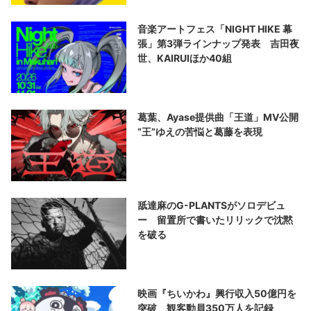
音楽アートフェス「NIGHT HIKE 幕
張」第3弾ラインナップ発表 吉田夜
世、KAIRUIほか40組
葛葉、Ayase提供曲「王道」MV公開
“王”ゆえの苦悩と葛藤を表現
舐達麻のG-PLANTSがソロデビュ
ー 留置所で書いたリリックで沈黙
を破る
映画『ちいかわ』興行収入50億円を
突破 観客動員350万人を記録