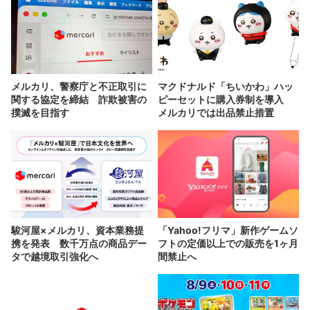
メルカリ、警察庁と不正取引に
マクドナルド「ちいかわ」ハッ
関する協定を締結 詐欺被害の
ピーセットに購入券制を導入
撲滅を目指す
メルカリでは出品禁止措置
駿河屋×メルカリ、資本業務提
「Yahoo!フリマ」新作ゲームソ
携を発表 数千万点の商品デー
フトの定価以上での販売を1ヶ月
タで越境取引強化へ
間禁止へ