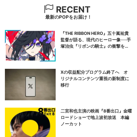
RECENT
最新のPOPをお届け！
『THE RIBBON HERO』五十嵐祐貴
監督が語る、現代のヒーロー像──手
塚治虫『リボンの騎士』の衝撃を再
演する
Xの収益配分プログラム終了へ オ
リジナルコンテンツ重視の新制度に
移行
二宮和也主演の映画『8番出口』金曜
ロードショーで地上波初放送 本編
ノーカット