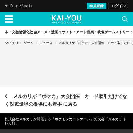
Our Media
会員登録
ログイン
本・文芸
情報化社会
アニメ・漫画
イラスト・アート
音楽・映像
ゲーム
ストリート
KAI-YOU
ゲーム
ニュース
メルカリが『ポケカ』大会開催 カード取引だけ
メルカリが『ポケカ』大会開催 カード取引だけでな
く対戦環境の提供にも着手 に戻る
株式会社メルカリが開催する『ポケモンカードゲーム』の大会「メルカリ ト
レカ杯」