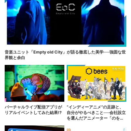
音楽ユニット「Empty old City」が語る徹底した美学──強固な世
界観と余白
バーチャルライブ配信アプリが
“インディーアニメ“の足跡と、
リアルイベントしてみた結果!?
自分がやるべきこと──会社設立
を選んだアニメーター「のを
か」の胸中