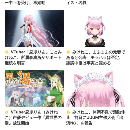
ー中止を受け、再始動
ィスト名義
VTuber「恋糸りあ」ことみ
みけねこ、まふまふの元妻で
けねこ、所属事務所がサポート
あると公表 モラハラは否定、
継続を明言
誹謗中傷は事実と認める
VTuber恋糸りあ（みけね
みけねこ、体調不良で活動休
こ）声優デビュー作『異世界の
止 前日にUUUM主催大会「出
湯』放送開始
演NG」を報告