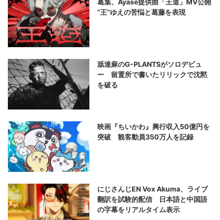
葛葉、Ayase提供曲「王道」MV公開
“王”ゆえの苦悩と葛藤を表現
舐達麻のG-PLANTSがソロデビュ
ー 留置所で書いたリリックで沈黙
を破る
映画『ちいかわ』興行収入50億円を
突破 観客動員350万人を記録
にじさんじEN Vox Akuma、ライブ
翻訳を試験的配信 日本語と中国語
の字幕をリアルタイム表示