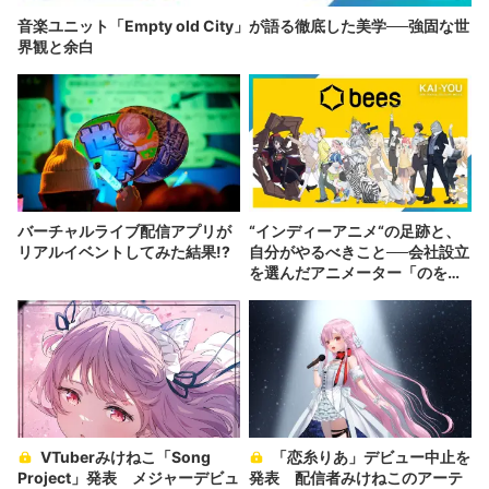
音楽ユニット「Empty old City」が語る徹底した美学──強固な世
界観と余白
バーチャルライブ配信アプリが
“インディーアニメ“の足跡と、
リアルイベントしてみた結果!?
自分がやるべきこと──会社設立
を選んだアニメーター「のを
か」の胸中
VTuberみけねこ「Song
「恋糸りあ」デビュー中止を
Project」発表 メジャーデビュ
発表 配信者みけねこのアーテ