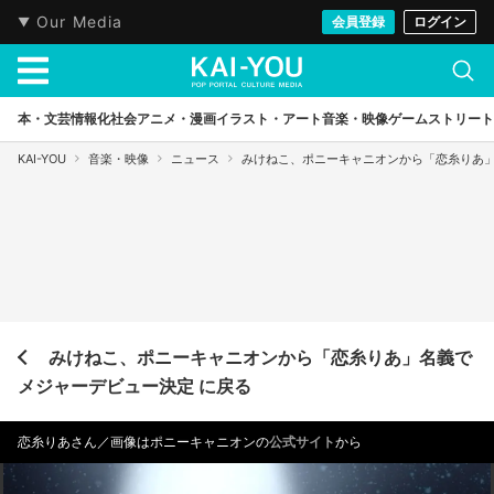
Our Media
会員登録
ログイン
本・文芸
情報化社会
アニメ・漫画
イラスト・アート
音楽・映像
ゲーム
ストリート
KAI-YOU
音楽・映像
ニュース
みけねこ、ポニーキャニオンから「恋糸りあ
みけねこ、ポニーキャニオンから「恋糸りあ」名義で
メジャーデビュー決定 に戻る
恋糸りあさん／画像はポニーキャニオンの
公式サイト
から