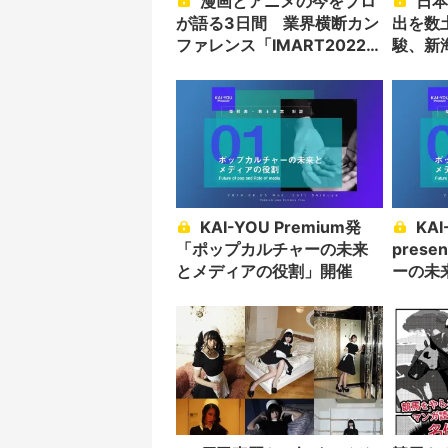
漫画とアニメの今をプロ
日本アニメ監督の世界進
が語る3日間 業界横断カン
出を数
ファレンス「IMART2022」
駿、新
開催
KAI-YOU Premium発
KAI-YOU Premium
「ポップカルチャーの未来
pres
とメディアの役割」開催
ーの未
割」開