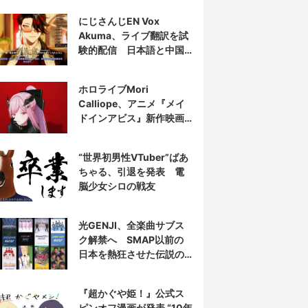
にじさんじEN Vox
Akuma、ライブ翻訳を試
験的配信 日本語と中国
語の字幕をリアルタイム
表示
ホロライブMori
Calliope、アニメ『メイ
ドインアビス』新作映画
の主題歌を担当
“世界初男性VTuber”ばあ
ちゃる、引退を発表 電
脳少女シロの戦友
光GENJI、全楽曲サブス
ク解禁へ SMAP以前の
日本を熱狂させた伝説の
アイドル7人組
『超かぐや姫！』公式ス
ピンオフ漫画が発表 “10年