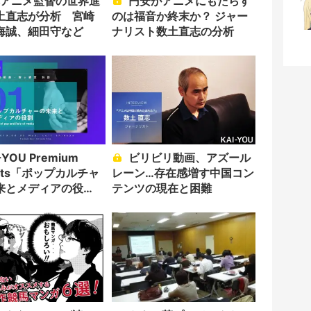
円安がアニメにもたらす
土直志が分析 宮崎
のは福音か終末か？ ジャー
海誠、細田守など
ナリスト数土直志の分析
ビリビリ動画、アズール
ents「ポップカルチャ
レーン…存在感増す中国コン
来とメディアの役
テンツの現在と困難
催