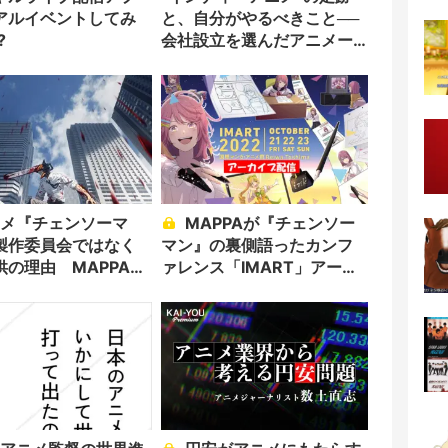
アルイベントしてみ
と、自分がやるべきこと──
?
会社設立を選んだアニメー
ター「のをか」の胸中
MAPPAが『チェンソー
製作委員会ではなく
マン』の裏側語ったカンフ
供の理由 MAPPAが
ァレンス「IMART」アーカ
任と覚悟
イブ配信