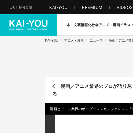
Our Media
KAI-YOU
PREMIUM
VIDEO
本・文芸
情報化社会
アニメ・漫画
イラス
KAI-YOU
アニメ・漫画
ニュース
漫画／アニメ業界
漫画／アニメ業界のプロが語り尽く
る
漫画とアニメ業界のボーダーレスカンファレンス「I