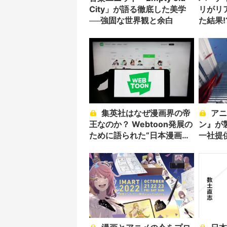
City」が語る徹底した美学
リがリ
──強固な世界観と余白
た結果!
集英社はなぜ漫画界の帝
アニメ『チェンソーマ
王なのか？ Webtoon発展の
ン』が
ために語られた“日本漫画か
一社提
らの脱却”
語る責