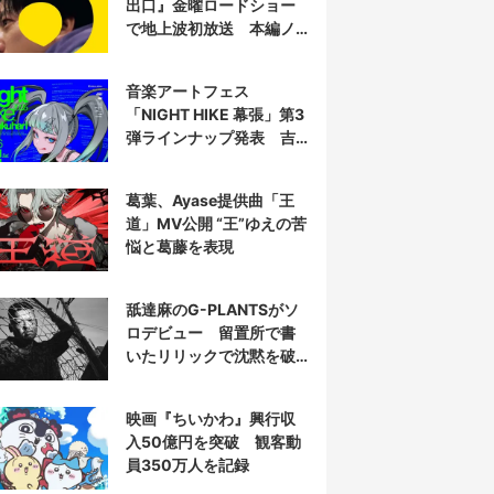
出口』金曜ロードショー
で地上波初放送 本編ノ
ーカット
音楽アートフェス
「NIGHT HIKE 幕張」第3
弾ラインナップ発表 吉
田夜世、KAIRUIほか40組
葛葉、Ayase提供曲「王
道」MV公開 “王”ゆえの苦
悩と葛藤を表現
舐達麻のG-PLANTSがソ
ロデビュー 留置所で書
いたリリックで沈黙を破
る
映画『ちいかわ』興行収
入50億円を突破 観客動
員350万人を記録