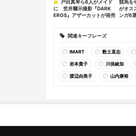
戸田真琴ら6人がメイド
競馬を
に 笠井爾示撮影『DARK
がオス
EROS』アザーカットが発売
ンガ6
関連キーフレーズ
IMART
数土直志
岩本貴子
川俣綾加
渡辺由美子
山内康裕