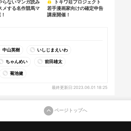
やらないマンガ読み
トキワ荘プロジェクト
スメする名作競馬マ
若手漫画家向けの確定申告
選！
講座開催！
中山英樹
いしじまえいわ
ちゃんめい
前田雄太
菊池健
最終更新日:2023.06.01 18:25
ページトップへ