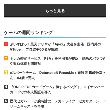
もっと見る
ゲームの週間ランキング
ぶいすぽっ！黒刃アリヤが『Apex』大会を主催 国内外の
VTuber、プロ選手60名が集結
トレカ鑑定サービス「PSA」を利用者が提訴 結果のバラつき
や収益構造を問題視
eスポーツチーム「DetonatioN FocusMe」創設者 梅崎伸幸さ
ん、43歳で死去
『ONE PIECEカードゲーム』擁するバンダイ、マイナンバー
カードでの本人認証を導入
歴代セガハードが腕時計に メガドライブ、セガサターン、ド
リームキャストを再現