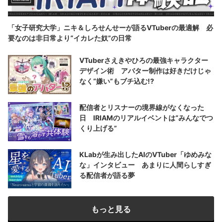
「女子研究大学」ニキ＆しろせんせーが語るVTuberの最適解 必
要なのは非日常より“イカレた奴”の日常
VTuberさえきやひろの最強キャラクター
デザイン術 アバター制作は好きだけじゃ
なく“嫌い”もブチ込む!?
配信者とリスナーの境界線がなくなった
日 IRIAMのリアルイベントは“みんなでつ
くり上げる”
KLabが生み出したAIのVTuber「ゆめみな
な」インタビュー あまりに人間らしすぎ
る配信者が語る夢
もっと見る