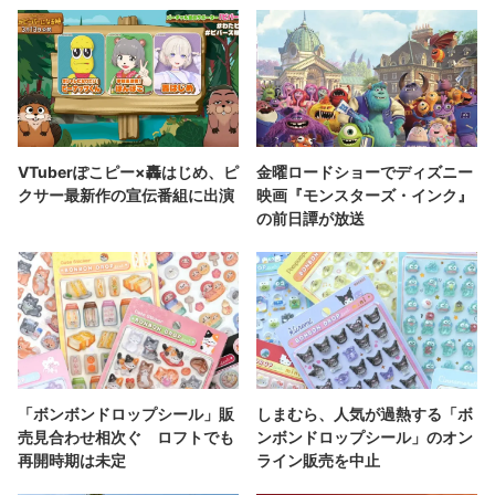
VTuberぽこピー×轟はじめ、ピ
金曜ロードショーでディズニー
クサー最新作の宣伝番組に出演
映画『モンスターズ・インク』
の前日譚が放送
「ボンボンドロップシール」販
しまむら、人気が過熱する「ボ
売見合わせ相次ぐ ロフトでも
ンボンドロップシール」のオン
再開時期は未定
ライン販売を中止