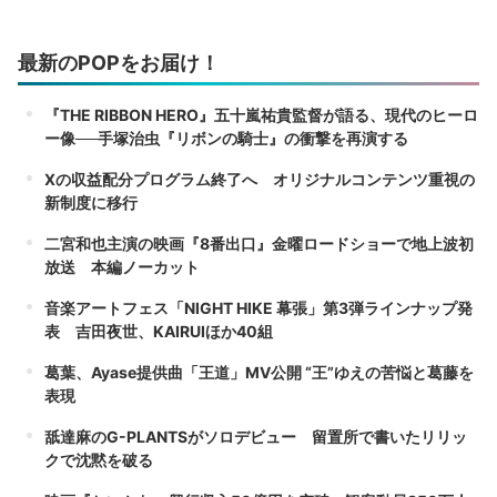
最新のPOPをお届け！
『THE RIBBON HERO』五十嵐祐貴監督が語る、現代のヒーロ
ー像──手塚治虫『リボンの騎士』の衝撃を再演する
Xの収益配分プログラム終了へ オリジナルコンテンツ重視の
新制度に移行
二宮和也主演の映画『8番出口』金曜ロードショーで地上波初
放送 本編ノーカット
音楽アートフェス「NIGHT HIKE 幕張」第3弾ラインナップ発
表 吉田夜世、KAIRUIほか40組
葛葉、Ayase提供曲「王道」MV公開 “王”ゆえの苦悩と葛藤を
表現
舐達麻のG-PLANTSがソロデビュー 留置所で書いたリリッ
クで沈黙を破る