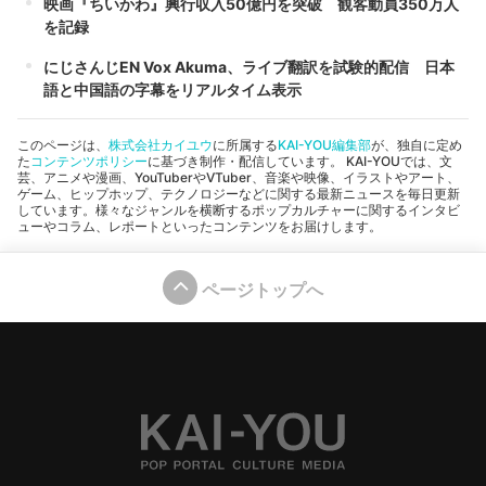
映画『ちいかわ』興行収入50億円を突破 観客動員350万人
を記録
にじさんじEN Vox Akuma、ライブ翻訳を試験的配信 日本
語と中国語の字幕をリアルタイム表示
このページは、
株式会社カイユウ
に所属する
KAI-YOU編集部
が、独自に定め
た
コンテンツポリシー
に基づき制作・配信しています。 KAI-YOUでは、文
芸、アニメや漫画、YouTuberやVTuber、音楽や映像、イラストやアート、
ゲーム、ヒップホップ、テクノロジーなどに関する最新ニュースを毎日更新
しています。様々なジャンルを横断するポップカルチャーに関するインタビ
ューやコラム、レポートといったコンテンツをお届けします。
ページトップへ