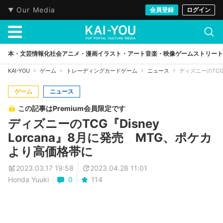
Our Media
会員登録
ログイン
本・文芸
情報化社会
アニメ・漫画
イラスト・アート
音楽・映像
ゲーム
ストリート
KAI-YOU
ゲーム
トレーディングカードゲーム
ニュース
ディズニーのTCG
ゲーム
ニュース
この記事はPremium会員限定です
ディズニーのTCG『Disney
Lorcana』8月に発売 MTG、ポケカ
より高価格帯に
2023.03.17 19:58
2023.04.28 11:01
Honda Yuuki
0
114