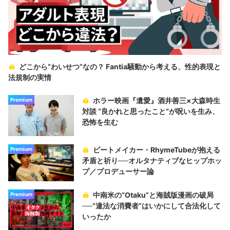
どこから“わいせつ”なの？ Fantia騒動から考える、性的表現と
法規制の実情
ホラー映画『遺愛』酒井善三×大森時生
Premium
対談 “良かれと思ったこと“が呪いを生み、
恐怖を生む
ビートメイカー・RhymeTubeが抱える
Premium
矛盾と祈り──オルタナティブなヒップホッ
プ／プロデューサー論
中南米の“Otaku”と海賊版漫画の破局
Premium
──“違法な消費者”はいかにして合法化して
いったか