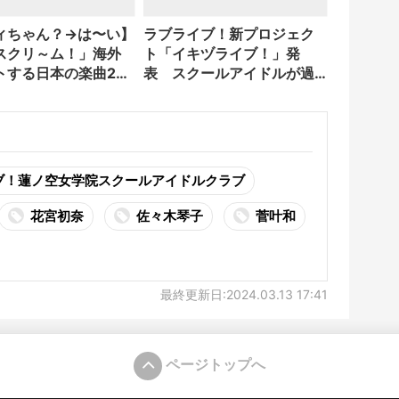
ィちゃん？→は〜い】
ラブライブ！新プロジェク
スクリ～ム！」海外
ト「イキヅライブ！」発
トする日本の楽曲2位
表 スクールアイドルが過
去の存在に？
ブ！蓮ノ空女学院スクールアイドルクラブ
花宮初奈
佐々木琴子
菅叶和
最終更新日:2024.03.13 17:41
ページトップへ