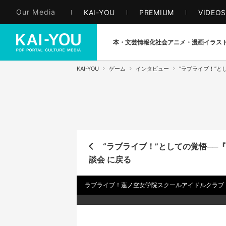
Our Media
KAI-YOU
PREMIUM
VIDEO
本・文芸
情報化社会
アニメ・漫画
イラス
KAI-YOU
ゲーム
インタビュー
“ラブライブ！”
“ラブライブ！”としての覚悟─
談会 に戻る
ラブライブ！蓮ノ空女学院スクールアイドルクラブ 