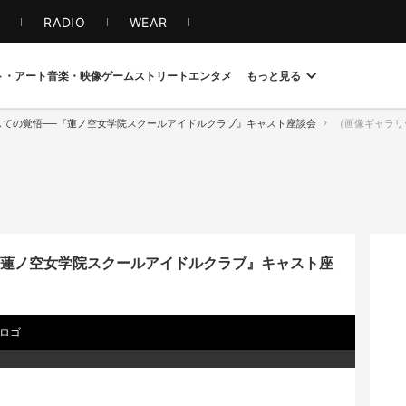
S
RADIO
WEAR
ト・アート
音楽・映像
ゲーム
ストリート
エンタメ
もっと見る
としての覚悟──『蓮ノ空女学院スクールアイドルクラブ』キャスト座談会
（画像ギャラリー 
─『蓮ノ空女学院スクールアイドルクラブ』キャスト座
ロゴ