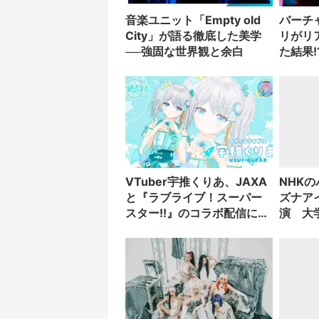
音楽ユニット「Empty old
バーチ
City」が語る徹底した美学
リがリ
──強固な世界観と余白
た結果!
VTuber宇推くりあ、JAXA
NHK
と『ラブライブ！スーパー
ズナア
スター!!』のコラボ配信に出
演 大学
演決定
をプレ