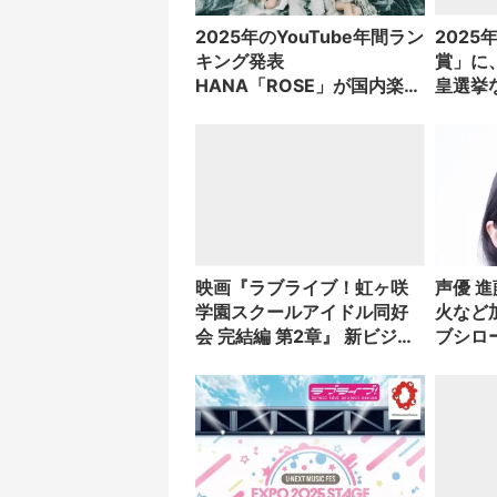
2025年のYouTube年間ラン
202
キング発表
賞」に
HANA「ROSE」が国内楽曲
皇選挙
1位に輝く
映画『ラブライブ！虹ヶ咲
声優 
学園スクールアイドル同好
火など
会 完結編 第2章』 新ビジュ
ブシロ
アルを3種解禁