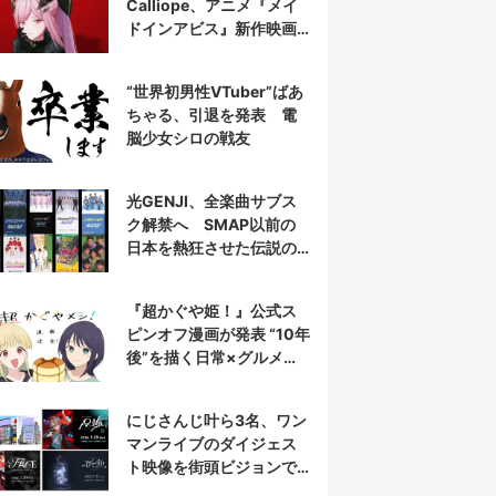
Calliope、アニメ『メイ
ドインアビス』新作映画
の主題歌を担当
“世界初男性VTuber”ばあ
ちゃる、引退を発表 電
脳少女シロの戦友
光GENJI、全楽曲サブス
ク解禁へ SMAP以前の
日本を熱狂させた伝説の
アイドル7人組
『超かぐや姫！』公式ス
ピンオフ漫画が発表 “10年
後”を描く日常×グルメ作
品
にじさんじ叶ら3名、ワン
マンライブのダイジェス
ト映像を街頭ビジョンで
放映