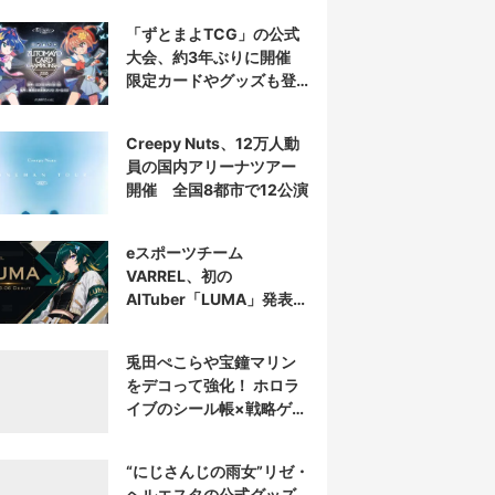
「ずとまよTCG」の公式
大会、約3年ぶりに開催
限定カードやグッズも登
場
Creepy Nuts、12万人動
員の国内アリーナツアー
開催 全国8都市で12公演
eスポーツチーム
VARREL、初の
AITuber「LUMA」発表
デビュー配信はマゴ選手
とコラボ
兎田ぺこらや宝鐘マリン
をデコって強化！ ホロラ
イブのシール帳×戦略ゲー
ム発売へ
“にじさんじの雨女”リゼ・
ヘルエスタの公式グッズ