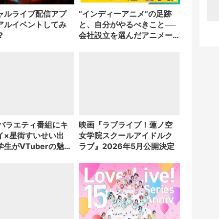
ャルライブ配信アプ
“インディーアニメ“の足跡
アルイベントしてみ
と、自分がやるべきこと──
?
会社設立を選んだアニメー
ター「のをか」の胸中
のバラエティ番組にキ
映画『ラブライブ！蓮ノ空
イ×星街すいせい出
女学院スクールアイドルク
生がVTuberの魅力
ラブ』2026年5月公開決定
ゼン