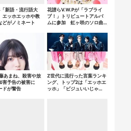
5年「新語・流行語大
花譜らV.W.Pが「ラブライ
、エッホエッホや教
ブ！」トリビュートアルバ
などがノミネート
ムに参加 虹ヶ咲のソロ曲
をカバー
進藤あまね、殺害や放
Z世代に流行った言葉ランキ
加害予告の被害に
ング、トップ2は「エッホエ
ードが警告
ッホ」「ビジュいいじゃ
ん」