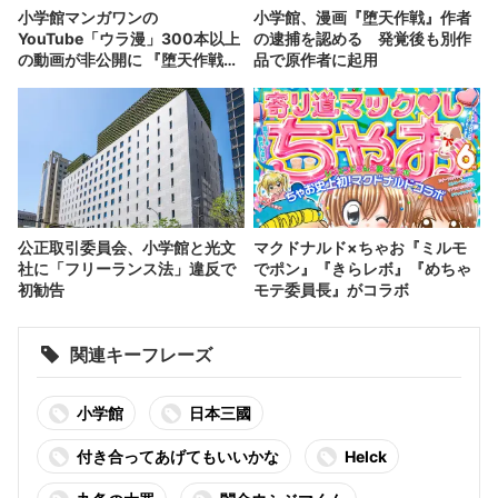
小学館マンガワンの
小学館、漫画『堕天作戦』作者
YouTube「ウラ漫」300本以上
の逮捕を認める 発覚後も別作
の動画が非公開に 『堕天作戦』
品で原作者に起用
作者巡る問題への対応
公正取引委員会、小学館と光文
マクドナルド×ちゃお『ミルモ
社に「フリーランス法」違反で
でポン』『きらレボ』『めちゃ
初勧告
モテ委員長』がコラボ
関連キーフレーズ
小学館
日本三國
付き合ってあげてもいいかな
Helck