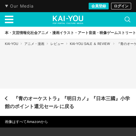
Our Media
会員登録
ログイン
本・文芸
情報化社会
アニメ・漫画
イラスト・アート
音楽・映像
ゲーム
ストリート
KAI-YOU
アニメ・漫画
レビュー
KAI-YOU SALE ＆ REVIEW
『青のオー
『青のオーケストラ』『明日カノ』『日本三國』小学
館のポイント還元セール に戻る
画像はすべてAmazonから