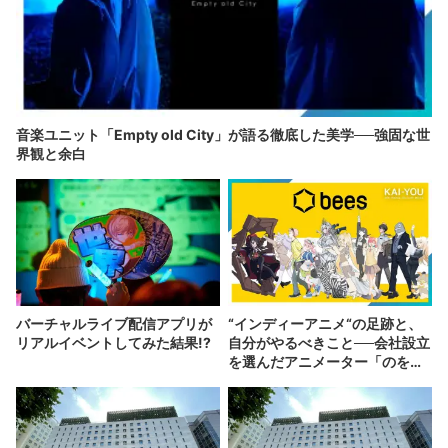
音楽ユニット「Empty old City」が語る徹底した美学──強固な世
界観と余白
バーチャルライブ配信アプリが
“インディーアニメ“の足跡と、
リアルイベントしてみた結果!?
自分がやるべきこと──会社設立
を選んだアニメーター「のを
か」の胸中