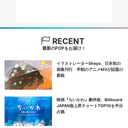
RECENT
最新のPOPをお届け！
イラストレーターSheya、日本初の
画集刊行 卒制のアニメMVが話題の
新鋭
映画『ちいかわ』劇伴曲、Biilboard
JAPAN急上昇チャートTOP10を半分
占拠