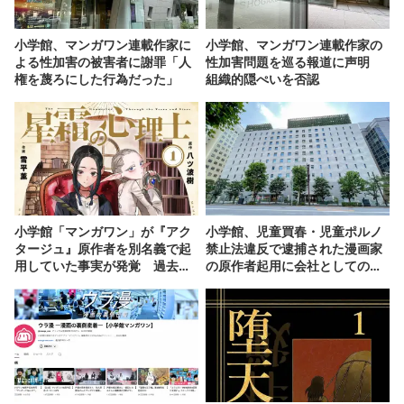
小学館、マンガワン連載作家に
小学館、マンガワン連載作家の
よる性加害の被害者に謝罪「人
性加害問題を巡る報道に声明
権を蔑ろにした行為だった」
組織的隠ぺいを否認
小学館「マンガワン」が『アク
小学館、児童買春・児童ポルノ
タージュ』原作者を別名義で起
禁止法違反で逮捕された漫画家
用していた事実が発覚 過去に
の原作者起用に会社としての責
強制わいせつで逮捕
任認める