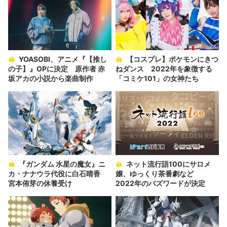
YOASOBI、アニメ『【推し
【コスプレ】ポケモンにきつ
の子】』OPに決定 原作者 赤
ねダンス 2022年を象徴する
坂アカの小説から楽曲制作
「コミケ101」の女神たち
『ガンダム 水星の魔女』ニ
ネット流行語100にサロメ
カ・ナナウラ代役に白石晴香
嬢、ゆっくり茶番劇など
宮本侑芽の休養受け
2022年のバズワードが決定