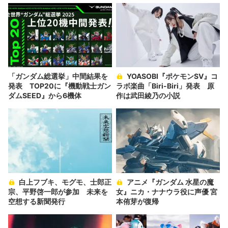
「ガンダム総選挙」中間結果を
YOASOBI『ポケモンSV』コ
発表 TOP20に『機動戦士ガン
ラボ楽曲「Biri-Biri」発表 原
ダムSEED』から6機体
作は武田綾乃の小説
白上フブキ、モグモ、士郎正
アニメ『ガンダム 水星の魔
宗、平野啓一郎が参加 未来を
女』ニカ・ナナウラ役に声優 宮
空想する新聞発行
本侑芽が復帰