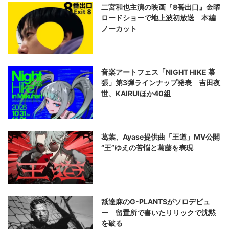
二宮和也主演の映画『8番出口』金曜
ロードショーで地上波初放送 本編
ノーカット
音楽アートフェス「NIGHT HIKE 幕
張」第3弾ラインナップ発表 吉田夜
世、KAIRUIほか40組
葛葉、Ayase提供曲「王道」MV公開
“王”ゆえの苦悩と葛藤を表現
舐達麻のG-PLANTSがソロデビュ
ー 留置所で書いたリリックで沈黙
を破る