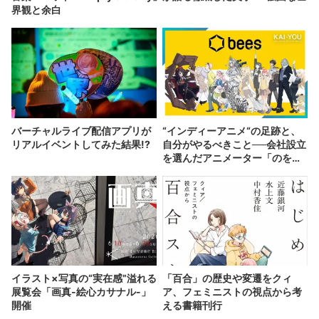
界観と余白
バーチャルライブ配信アプリが
“インディーアニメ“の足跡と、
リアルイベントしてみた結果!?
自分がやるべきこと──会社設立
を選んだアニメーター「のを
か」の胸中
イラスト×写真の“実在感”溢れる
「百合」の歴史や変遷をクィ
展覧会「画真-絵心カサナル-」
ア、フェミニストの視点から考
開催
える書籍刊行