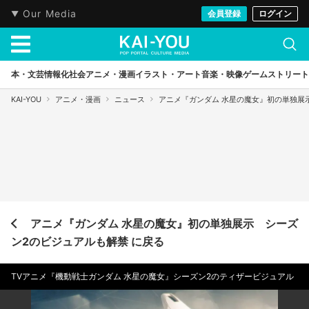
Our Media
会員登録
ログイン
本・文芸
情報化社会
アニメ・漫画
イラスト・アート
音楽・映像
ゲーム
ストリート
KAI-YOU
アニメ・漫画
ニュース
アニメ『ガンダム 水星の魔女』初の単独展
アニメ『ガンダム 水星の魔女』初の単独展示 シーズ
ン2のビジュアルも解禁 に戻る
TVアニメ『機動戦士ガンダム 水星の魔女』シーズン2のティザービジュアル