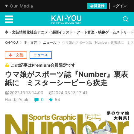
Our Media
会員登録
ログイン
本・文芸
情報化社会
アニメ・漫画
イラスト・アート
音楽・映像
ゲーム
ストリート
KAI-YOU
本・文芸
ニュース
ウマ娘がスポーツ誌『Number』裏表紙に ミ
本・文芸
ニュース
この記事はPremium会員限定です
ウマ娘がスポーツ誌『Number』裏表
紙に ミスターシービーら疾走
2022.10.13 14:00
2024.03.13 17:41
Honda Yuuki
0
54