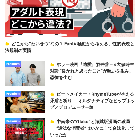
どこから“わいせつ”なの？ Fantia騒動から考える、性的表現と
法規制の実情
ホラー映画『遺愛』酒井善三×大森時生
Premium
対談 “良かれと思ったこと“が呪いを生み、
恐怖を生む
ビートメイカー・RhymeTubeが抱える
Premium
矛盾と祈り──オルタナティブなヒップホッ
プ／プロデューサー論
中南米の“Otaku”と海賊版漫画の破局
Premium
──“違法な消費者”はいかにして合法化して
いったか