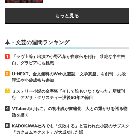
もっと見る
本・文芸の週間ランキング
『ラヴ上等』出演の小野乙葉が自叙伝を刊行 壮絶な半生告
白、グラビアにも挑戦
U-NEXT、全文無料のWeb文芸誌「文学茶釜」を創刊 九段
理江や小袋成彬ら参加
ミステリー小説の金字塔『そして誰もいなくなった』新版刊
行 アガサ・クリスティー没後50年の節目
VTuberみけねこ。の初小説が書籍化 人との繋がりを巡る物
語を描く
KADOKAWA社内でも「失敗する」と言われた小説のサブスク
「カクヨムネクスト」が大成功した話