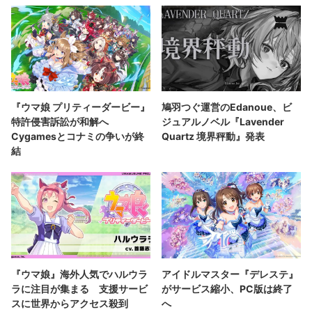
『ウマ娘 プリティーダービー』
鳩羽つぐ運営のEdanoue、ビ
特許侵害訴訟が和解へ
ジュアルノベル『Lavender
Cygamesとコナミの争いが終
Quartz 境界秤動』発表
結
『ウマ娘』海外人気でハルウラ
アイドルマスター『デレステ』
ラに注目が集まる 支援サービ
がサービス縮小、PC版は終了
スに世界からアクセス殺到
へ