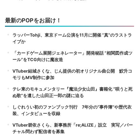
最新のPOPをお届け！
ラッパーTohji、東京ドーム公演を11月に開催 “真”のラストラ
イブか
「カードゲーム展開ジェネレーター」開発秘話 “相関図作成ツ
ール”をTCG向けに魔改造
VTuber結城さくな、じん提供の初オリジナル曲公開 鮫升コ
モリもMV制作に参加
テレ東のモキュメンタリー『魔法少女山田』書籍化 “唄うと死
ぬ歌”を遺した山田正一郎の謎に迫る
しぐれうい初のファンブック刊行 7年分の“事件簿”や歴代衣
装、インタビューを収録
VTuber碧依さくら、新事務所「re;ALIZE」設立 実写／バー
チャル問わず配信者を募集