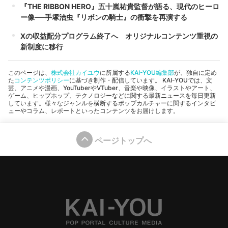
『THE RIBBON HERO』五十嵐祐貴監督が語る、現代のヒーロ
ー像──手塚治虫『リボンの騎士』の衝撃を再演する
Xの収益配分プログラム終了へ オリジナルコンテンツ重視の
新制度に移行
このページは、
株式会社カイユウ
に所属する
KAI-YOU編集部
が、独自に定め
た
コンテンツポリシー
に基づき制作・配信しています。 KAI-YOUでは、文
芸、アニメや漫画、YouTuberやVTuber、音楽や映像、イラストやアート、
ゲーム、ヒップホップ、テクノロジーなどに関する最新ニュースを毎日更新
しています。様々なジャンルを横断するポップカルチャーに関するインタビ
ューやコラム、レポートといったコンテンツをお届けします。
ページトップへ