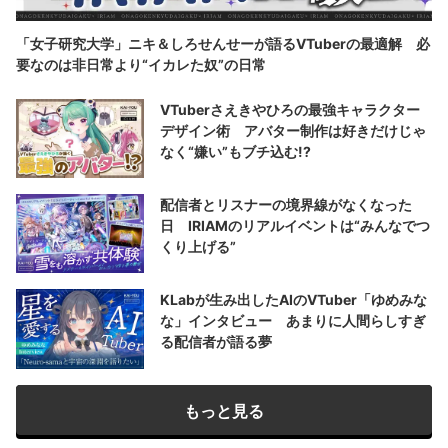
「女子研究大学」ニキ＆しろせんせーが語るVTuberの最適解 必
要なのは非日常より“イカレた奴”の日常
VTuberさえきやひろの最強キャラクター
デザイン術 アバター制作は好きだけじゃ
なく“嫌い”もブチ込む!?
配信者とリスナーの境界線がなくなった
日 IRIAMのリアルイベントは“みんなでつ
くり上げる”
KLabが生み出したAIのVTuber「ゆめみな
な」インタビュー あまりに人間らしすぎ
る配信者が語る夢
もっと見る