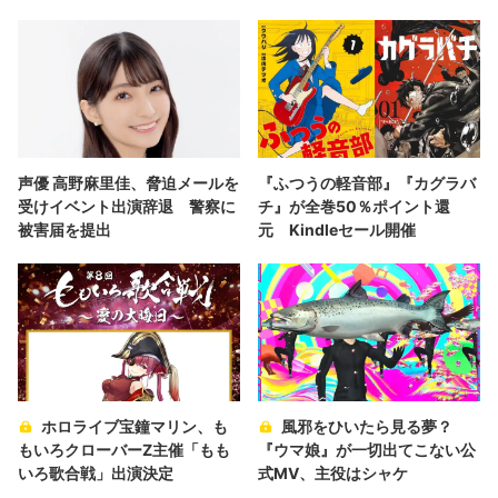
声優 高野麻里佳、脅迫メールを
『ふつうの軽音部』『カグラバ
受けイベント出演辞退 警察に
チ』が全巻50％ポイント還
被害届を提出
元 Kindleセール開催
ホロライブ宝鐘マリン、も
風邪をひいたら見る夢？
もいろクローバーZ主催「もも
『ウマ娘』が一切出てこない公
いろ歌合戦」出演決定
式MV、主役はシャケ