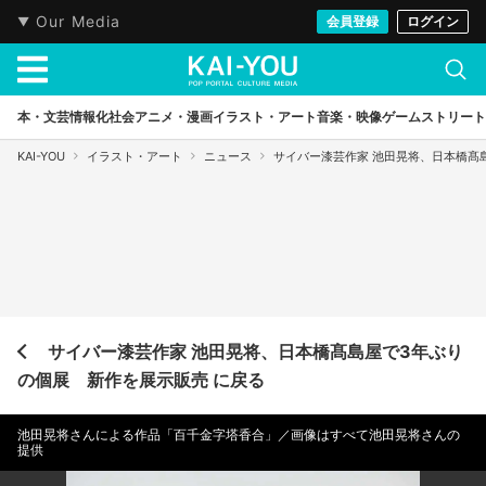
Our Media
会員登録
ログイン
本・文芸
情報化社会
アニメ・漫画
イラスト・アート
音楽・映像
ゲーム
ストリート
KAI-YOU
イラスト・アート
ニュース
サイバー漆芸作家 池田晃将、日本橋髙
サイバー漆芸作家 池田晃将、日本橋髙島屋で3年ぶり
の個展 新作を展示販売 に戻る
池田晃将さんによる作品「百千金字塔香合」／画像はすべて池田晃将さんの
提供