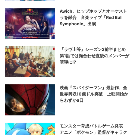
Awich、ヒップホップとオーケスト
ラを融合 音楽ライブ「Red Bull
Symphonic」出演
『ラヴ上等』シーズン2前半まとめ
第1話では顔合わせ直後のメンバーが
喧嘩に⁉︎
映画『スパイダーマン』最新作、全
世界興収10億ドル突破 上映開始か
らわずか6日
モンスター育成バトルゲーム発表
アニメ「ポケモン」監督がキャラク