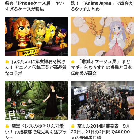
祭典「iPhoneケース展」 ヤバ
況！ 「AnimeJapan」で出会え
すぎるケースが集結
る6つ子まとめ
ねぶたμ’sに京友禅おそ松さ
「琳派オマージュ展」 まど
ん！ アニメと伝統工芸が高品質
マギ、らき☆すたの肖像と日本
なコラボ
伝統美が融合
漆黒ドレスのゆきりん可愛
京まふ2014開催発表 9月
い！ お姫様姿で鹿児島を猛プッ
20日、21日の2日間で40000
シュ
人の来場者目標