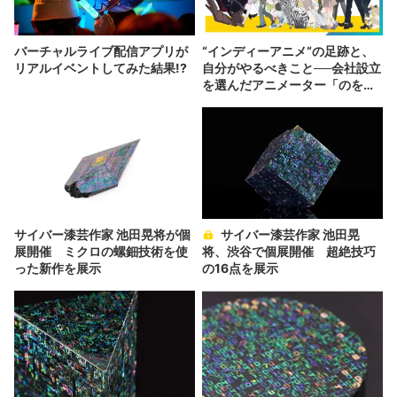
バーチャルライブ配信アプリが
“インディーアニメ“の足跡と、
リアルイベントしてみた結果!?
自分がやるべきこと──会社設立
を選んだアニメーター「のを
か」の胸中
サイバー漆芸作家 池田晃将が個
サイバー漆芸作家 池田晃
展開催 ミクロの螺鈿技術を使
将、渋谷で個展開催 超絶技巧
った新作を展示
の16点を展示