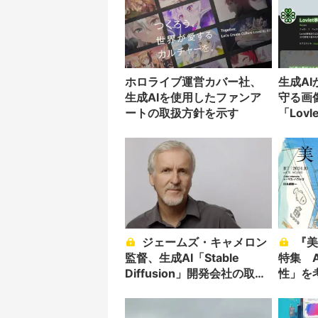
ホロライブ運営カバー社、
生成A
生成AIを使用したファンア
守る画
ートの取扱方針を示す
「Lov
へ
ジェームズ・キャメロン
『美術手帖』が生成AIを
監督、生成AI「Stable
特集 
Diffusion」開発会社の取締
性」を
役に就任