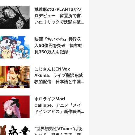
舐達麻のG-PLANTSがソ
ロデビュー 留置所で書
いたリリックで沈黙を破
る
映画『ちいかわ』興行収
入50億円を突破 観客動
員350万人を記録
にじさんじEN Vox
Akuma、ライブ翻訳を試
験的配信 日本語と中国
語の字幕をリアルタイム
表示
ホロライブMori
Calliope、アニメ『メイ
ドインアビス』新作映画
の主題歌を担当
“世界初男性VTuber”ばあ
ちゃる、引退を発表 電