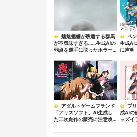
魑魅魍魎が跋扈する群馬
ペンタブ製造のワコム、
が不気味すぎる……生成AIの
生成A
弱点を逆手に取ったホラー
に声明
動画に注目
アダルトゲームブランド
プリキュア公式、画像生
「アリスソフト」AI生成し
成AI
た二次創作の販売に注意喚
ッズイ
起