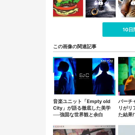
10
この画像の関連記事
音楽ユニット「Empty old
バーチ
City」が語る徹底した美学
リがリ
──強固な世界観と余白
た結果!