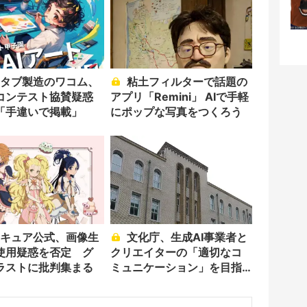
粘土フィルターで話題の
Iコンテスト協賛疑惑
アプリ「Remini」 AIで手軽
「手違いで掲載」
にポップな写真をつくろう
文化庁、生成AI事業者と
の使用疑惑を否定 グ
クリエイターの「適切なコ
ラストに批判集まる
ミュニケーション」を目指
すと宣言