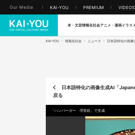
Our Media
KAI-YOU
PREMIUM
VIDEO
本・文芸
情報化社会
アニメ・漫画
イラス
KAI-YOU
情報化社会
ニュース
日本語特化の画像生成A
日本語特化の画像生成AI「Japanes
戻る
「ハンバーガー 浮世絵」で生成