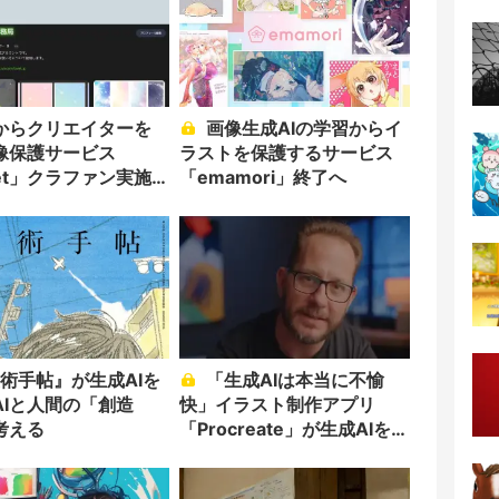
Iからクリエイターを
画像生成AIの学習からイ
像保護サービス
ラストを保護するサービス
let」クラファン実施
「emamori」終了へ
「生成AIは本当に不愉
AIと人間の「創造
快」イラスト制作アプリ
考える
「Procreate」が生成AIを拒
絶