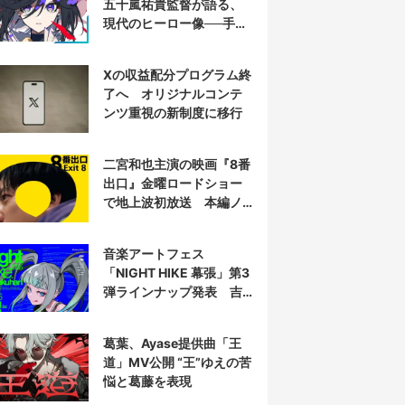
五十嵐祐貴監督が語る、
現代のヒーロー像──手塚
治虫『リボンの騎士』の
衝撃を再演する
Xの収益配分プログラム終
了へ オリジナルコンテ
ンツ重視の新制度に移行
二宮和也主演の映画『8番
出口』金曜ロードショー
で地上波初放送 本編ノ
ーカット
音楽アートフェス
「NIGHT HIKE 幕張」第3
弾ラインナップ発表 吉
田夜世、KAIRUIほか40組
葛葉、Ayase提供曲「王
道」MV公開 “王”ゆえの苦
悩と葛藤を表現