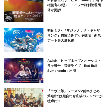
権侵害の判決 ドイツの権利管理団
体が提訴
初音ミク×『マジック：ザ・ギャザ
リング』構築済みデッキ登場 新規
アートを大量収録
Awich、ヒップホップとオーケスト
ラを融合 音楽ライブ「Red Bull
Symphonic」出演
『ラヴ上等』シーズン2前半まとめ
第1話では顔合わせ直後のメンバーが
喧嘩に⁉︎