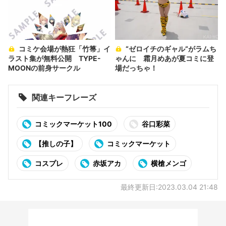
コミケ会場が熱狂「竹箒」イ
“ゼロイチのギャル“がラムち
ラスト集が無料公開 TYPE-
ゃんに 霜月めあが夏コミに登
MOONの前身サークル
場だっちゃ！
関連キーフレーズ
コミックマーケット100
谷口彩菜
【推しの子】
コミックマーケット
コスプレ
赤坂アカ
横槍メンゴ
最終更新日:2023.03.04 21:48