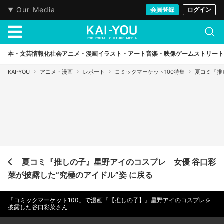
Our Media
会員登録
ログイン
本・文芸
情報化社会
アニメ・漫画
イラスト・アート
音楽・映像
ゲーム
ストリート
KAI-YOU
アニメ・漫画
レポート
コミックマーケット100特集
夏コミ『推
夏コミ『推しの子』星野アイのコスプレ 女優 谷口彩
菜が披露した“究極のアイドル”姿 に戻る
「コミックマーケット100」で漫画『【推しの子】』星野アイのコスプレを
披露した谷口彩菜さん