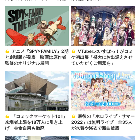
アニメ『SPY×FAMILY』2期
VTuberぶいすぽっ！がコミ
と劇場版が発表 映画は原作者
ケ初出展「盛大にお出迎えさせ
監修のオリジナル展開
ていただくご用意を」
「コミックマーケット101」
最後の「ホロライブ・サマー
来場者上限を18万人に引き上
2022」は無料ライブ 全35人
げ 会食自粛も撤廃
が水着や浴衣で新曲披露