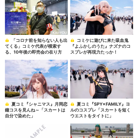
「コロナ前を知らない人も出
コミケに遊びに来た吸血鬼
てくる」コミケ代表が模索す
『よふかしのうた』ナズナのコ
る、10年後の即売会の在り方
スプレが再現力たっか！
夏コミ『シャニマス』月岡恋
夏コミ『SPY×FAMILY』ヨ
鐘コスを見んね～「スカートは
ルのコスプレ「スカートを短く
自分で染めた」
ウエストをタイトに」