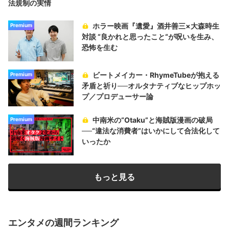
法規制の実情
ホラー映画『遺愛』酒井善三×大森時生
Premium
対談 “良かれと思ったこと“が呪いを生み、
恐怖を生む
ビートメイカー・RhymeTubeが抱える
Premium
矛盾と祈り──オルタナティブなヒップホッ
プ／プロデューサー論
中南米の“Otaku”と海賊版漫画の破局
Premium
──“違法な消費者”はいかにして合法化して
いったか
もっと見る
エンタメの週間ランキング