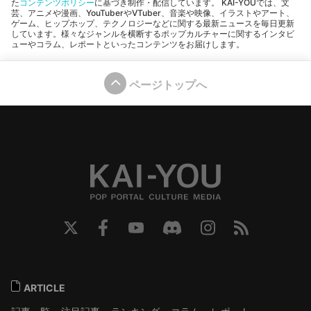
た
コンテンツポリシー
に基づき制作・配信しています。 KAI-YOUでは、文
芸、アニメや漫画、YouTuberやVTuber、音楽や映像、イラストやアート、
ゲーム、ヒップホップ、テクノロジーなどに関する最新ニュースを毎日更新
しています。様々なジャンルを横断するポップカルチャーに関するインタビ
ューやコラム、レポートといったコンテンツをお届けします。
ページトップへ
ARTICLE