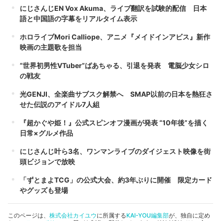
にじさんじEN Vox Akuma、ライブ翻訳を試験的配信 日本
語と中国語の字幕をリアルタイム表示
ホロライブMori Calliope、アニメ『メイドインアビス』新作
映画の主題歌を担当
“世界初男性VTuber”ばあちゃる、引退を発表 電脳少女シロ
の戦友
光GENJI、全楽曲サブスク解禁へ SMAP以前の日本を熱狂さ
せた伝説のアイドル7人組
『超かぐや姫！』公式スピンオフ漫画が発表 “10年後”を描く
日常×グルメ作品
にじさんじ叶ら3名、ワンマンライブのダイジェスト映像を街
頭ビジョンで放映
「ずとまよTCG」の公式大会、約3年ぶりに開催 限定カード
やグッズも登場
このページは、
株式会社カイユウ
に所属する
KAI-YOU編集部
が、独自に定め