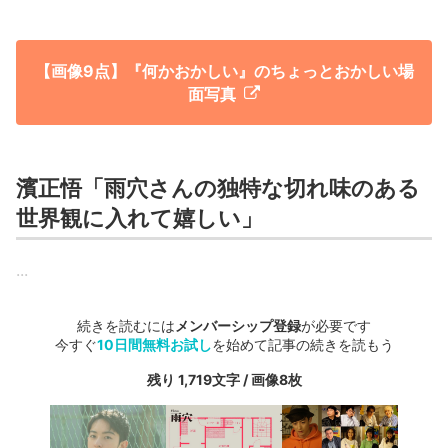
【画像9点】『何かおかしい』のちょっとおかしい場
面写真
濱正悟「雨穴さんの独特な切れ味のある
世界観に入れて嬉しい」
...
続きを読むには
メンバーシップ登録
が必要です
今すぐ
10日間無料お試し
を始めて記事の続きを読もう
残り 1,719文字 / 画像8枚