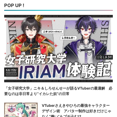
POP UP !
「女子研究大学」ニキ＆しろせんせーが語るVTuberの最適解 必
要なのは非日常より“イカレた奴”の日常
VTuberさえきやひろの最強キャラクター
デザイン術 アバター制作は好きだけじゃ
なく“嫌い”もブチ込む!?