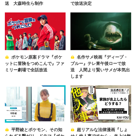
送 大森時生ら制作
で放送決定
ポケモン原案ドラマ『ポケ
名作サメ映画『ディープ・
ットに冒険をつめこんで』ファ
ブルー』テレ東午後ローで放
ミリー劇場で全話放送
送 人間より賢いサメが本気出
します
平野綾とポケモン、その知
超リアルな法律漫画『しょ
られざる繋がり ドラマ『ポケ
せん他人事ですから』 炎上は無