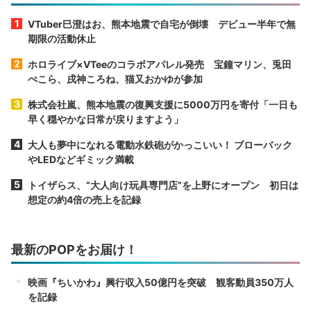
VTuber巳澄はお、熊本地震で自宅が倒壊 デビュー半年で無
期限の活動休止
ホロライブ×VTeeのコラボアパレル発売 宝鐘マリン、兎田
ぺこら、戌神ころね、猫又おかゆが参加
株式会社嵐、熊本地震の復興支援に5000万円を寄付「一日も
早く穏やかな日常が戻りますよう」
大人も夢中になれる電動水鉄砲がかっこいい！ ブローバック
やLEDなどギミック満載
トイザらス、“大人向け玩具専門店”を上野にオープン 初日は
想定の約4倍の売上を記録
最新のPOPをお届け！
映画『ちいかわ』興行収入50億円を突破 観客動員350万人
を記録