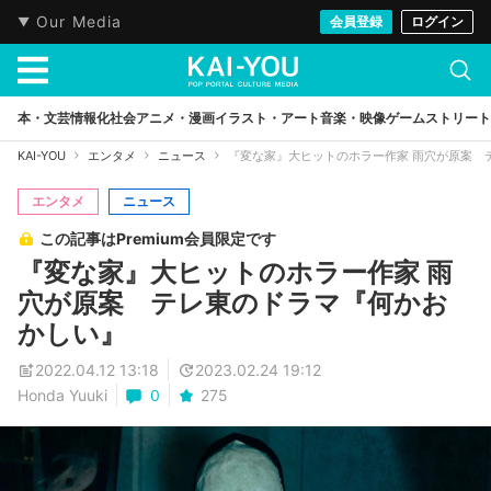
Our Media
会員登録
ログイン
本・文芸
情報化社会
アニメ・漫画
イラスト・アート
音楽・映像
ゲーム
ストリート
KAI-YOU
エンタメ
ニュース
『変な家』大ヒットのホラー作家 雨穴が原案 
エンタメ
ニュース
この記事はPremium会員限定です
『変な家』大ヒットのホラー作家 雨
穴が原案 テレ東のドラマ『何かお
かしい』
2022.04.12 13:18
2023.02.24 19:12
Honda Yuuki
0
275