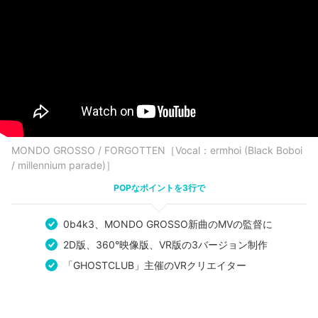
MONDO GROSSO / FORGOTTEN［Vocal：ermhoi (Black Boboi
/ millennium parade)］
POPなポイントを3行で
0b4k3、MONDO GROSSO新曲のMVの監督に
2D版、360°映像版、VR版の3バージョン制作
「GHOSTCLUB」主催のVRクリエイター