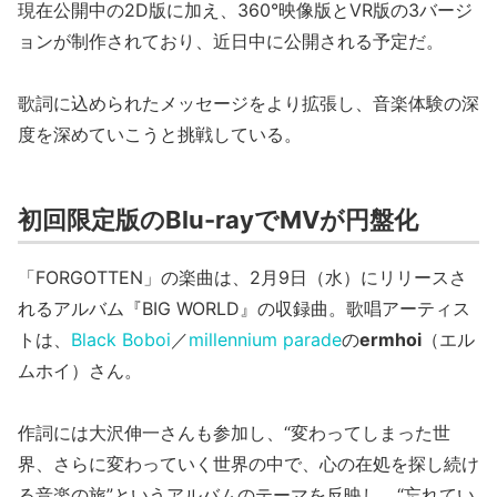
現在公開中の2D版に加え、360°映像版とVR版の3バージ
ョンが制作されており、近日中に公開される予定だ。
歌詞に込められたメッセージをより拡張し、音楽体験の深
度を深めていこうと挑戦している。
初回限定版のBlu-rayでMVが円盤化
「FORGOTTEN」の楽曲は、2月9日（水）にリリースさ
れるアルバム『BIG WORLD』の収録曲。歌唱アーティス
トは、
Black Boboi
／
millennium parade
の
ermhoi
（エル
ムホイ）さん。
作詞には大沢伸一さんも参加し、“変わってしまった世
界、さらに変わっていく世界の中で、心の在処を探し続け
る音楽の旅”というアルバムのテーマを反映し、“忘れてい