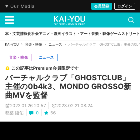
Our Media
会員登録
ログイン
本・文芸
情報化社会
アニメ・漫画
イラスト・アート
音楽・映像
ゲーム
ストリート
KAI-YOU
音楽・映像
ニュース
バーチャルクラブ「GHOSTCLUB」主催の0b4
音楽・映像
ニュース
この記事はPremium会員限定です
バーチャルクラブ「GHOSTCLUB」
主催の0b4k3、MONDO GROSSO新
曲MVを監督
2022.01.26 20:57
2023.02.21 08:24
都築 陵佑
0
56