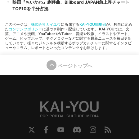
映画『ちいかわ』劇伴曲、Biilboard JAPAN急上昇チャート
TOP10を半分占拠
このページは、
株式会社カイユウ
に所属する
KAI-YOU編集部
が、独自に定め
た
コンテンツポリシー
に基づき制作・配信しています。 KAI-YOUでは、文
芸、アニメや漫画、YouTuberやVTuber、音楽や映像、イラストやアート、
ゲーム、ヒップホップ、テクノロジーなどに関する最新ニュースを毎日更新
しています。様々なジャンルを横断するポップカルチャーに関するインタビ
ューやコラム、レポートといったコンテンツをお届けします。
ページトップへ