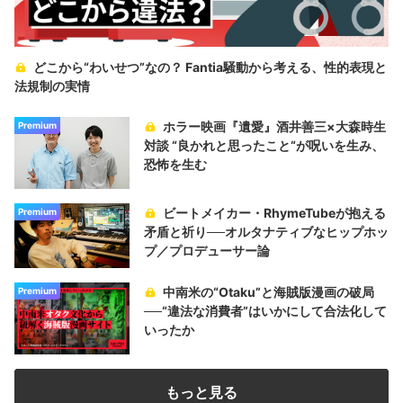
どこから“わいせつ”なの？ Fantia騒動から考える、性的表現と
法規制の実情
ホラー映画『遺愛』酒井善三×大森時生
Premium
対談 “良かれと思ったこと“が呪いを生み、
恐怖を生む
ビートメイカー・RhymeTubeが抱える
Premium
矛盾と祈り──オルタナティブなヒップホッ
プ／プロデューサー論
中南米の“Otaku”と海賊版漫画の破局
Premium
──“違法な消費者”はいかにして合法化して
いったか
もっと見る