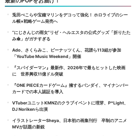
最新のPOPをお届け！
兎田ぺこらや宝鐘マリンをデコって強化！ ホロライブのシー
ル帳×戦略ゲーム発売へ
“にじさんじの雨女”リゼ・ヘルエスタの公式グッズ「折りたた
み傘」がガチすぎる
Ado、さくらみこ、ピーナッツくん、花譜ら113組が参加
「YouTube Music Weekend」開催
『スパイダーマン』最新作、2026年で最もヒットした映画
に 世界興収11億ドル突破
『ONE PIECEカードゲーム』擁するバンダイ、マイナンバー
カードでの本人認証を導入
VTuberユニットKMNZのクラブイベントに理芽、P*Light、
DJ Norikenら出演
イラストレーターSheya、日本初の画集刊行 卒制のアニメ
MVが話題の新鋭