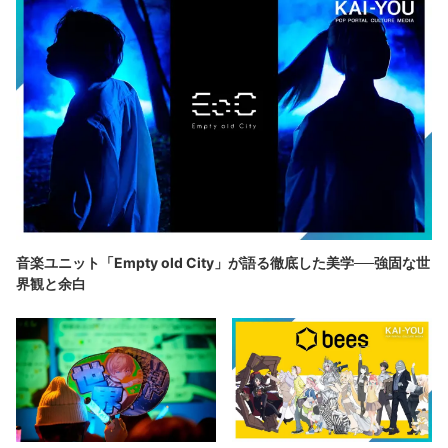
音楽ユニット「Empty old City」が語る徹底した美学──強固な世
界観と余白