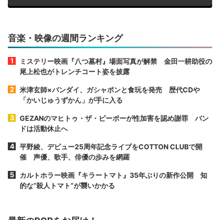
音楽・映像の週間ランキング
ミステリー映画『八つ墓村』場面写真が解禁 金田一耕助役の
尾上松也がトレンチコート姿を披露
米津玄師×バンダイ、ガシャポンと食玩を発売 歴代CDや
「かいじゅうずかん」が手に入る
GEZANのマヒトゥ・ザ・ピーポーが性加害を認め謝罪 バン
ドは活動休止へ
平野綾、デビュー25周年記念ライブをCOTTON CLUBで開
催 声優、歌手、俳優の歩みを網羅
カルトホラー映画『キラートマト』35年ぶりの新作公開 知
的な“殺人トマト”が襲いかかる