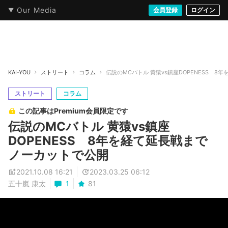
Our Media
本・文芸
情報化社会
アニメ・漫画
イラスト・アート
音楽・映像
会員登録
ゲーム
ログイン
ストリート
KAI-YOU
ストリート
コラム
伝説のMCバトル 黄猿vs鎮座DOPENESS 
ストリート
コラム
この記事はPremium会員限定です
伝説のMCバトル 黄猿vs鎮座
DOPENESS 8年を経て延長戦まで
ノーカットで公開
2021.10.08 16:21
2023.03.25 06:12
五十嵐 康太
1
81