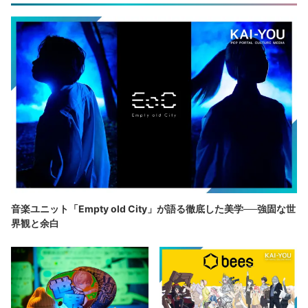
音楽ユニット「Empty old City」が語る徹底した美学──強固な世
界観と余白