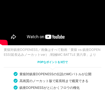
黄猿対鎮座DOPENESS／画像はすべて動画「黄猿 vs 鎮座DOPEN
ESS(延長込みノーカットver） /戦極MC BATTLE 第六章」より
POPなポイントを3行で
黄猿対鎮座DOPENESSの伝説のMCバトルが公開
高画質のノーカット版で延長戦まで鑑賞できる
鎮座DOPENESSがとにかくフロウの権化