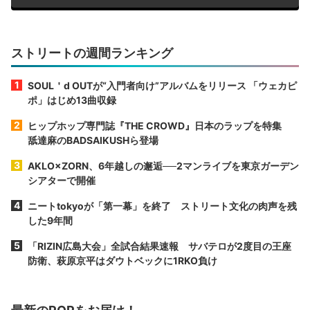
ストリートの週間ランキング
SOUL＇d OUTが“入門者向け”アルバムをリリース 「ウェカピ
ポ」はじめ13曲収録
ヒップホップ専門誌『THE CROWD』日本のラップを特集
舐達麻のBADSAIKUSHら登場
AKLO×ZORN、6年越しの邂逅──2マンライブを東京ガーデン
シアターで開催
ニートtokyoが「第一幕」を終了 ストリート文化の肉声を残
した9年間
「RIZIN広島大会」全試合結果速報 サバテロが2度目の王座
防衛、萩原京平はダウトベックに1RKO負け