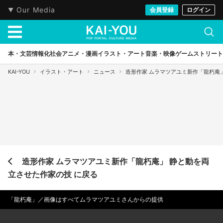
Our Media
会員登録
ログイン
本・文芸
情報化社会
アニメ・漫画
イラスト・アート
音楽・映像
ゲーム
ストリート
KAI-YOU
イラスト・アート
ニュース
造形作家 ムラマツアユミ新作「龍朽庵
造形作家 ムラマツアユミ新作「龍朽庵」 静と動を両
立させた作家の技 に戻る
「龍朽庵」／画像はすべてムラマツアユミさんからの提供