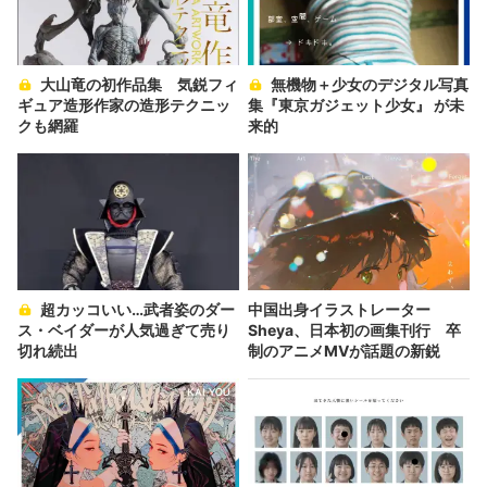
大山竜の初作品集 気鋭フィ
無機物＋少女のデジタル写真
ギュア造形作家の造形テクニッ
集『東京ガジェット少女』 が未
クも網羅
来的
超カッコいい…武者姿のダー
中国出身イラストレーター
ス・ベイダーが人気過ぎて売り
Sheya、日本初の画集刊行 卒
切れ続出
制のアニメMVが話題の新鋭