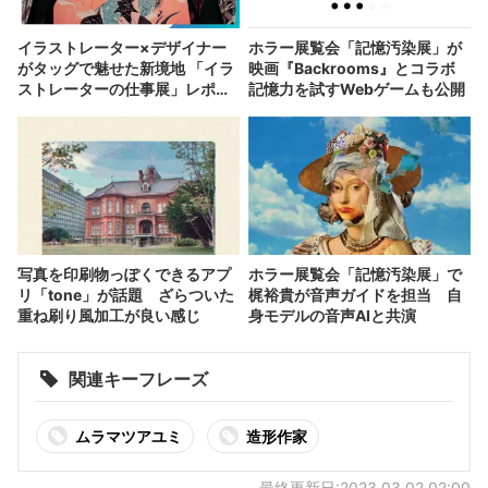
イラストレーター×デザイナー
ホラー展覧会「記憶汚染展」が
がタッグで魅せた新境地 「イラ
映画『Backrooms』とコラボ
ストレーターの仕事展」レポー
記憶力を試すWebゲームも公開
ト
写真を印刷物っぽくできるアプ
ホラー展覧会「記憶汚染展」で
リ「tone」が話題 ざらついた
梶裕貴が音声ガイドを担当 自
重ね刷り風加工が良い感じ
身モデルの音声AIと共演
関連キーフレーズ
ムラマツアユミ
造形作家
最終更新日:2023.03.02 02:00