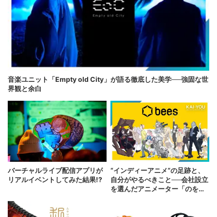
音楽ユニット「Empty old City」が語る徹底した美学──強固な世
界観と余白
バーチャルライブ配信アプリが
“インディーアニメ“の足跡と、
リアルイベントしてみた結果!?
自分がやるべきこと──会社設立
を選んだアニメーター「のを
か」の胸中