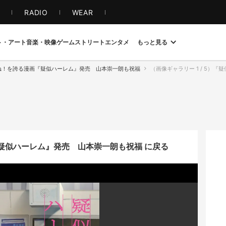
S
RADIO
WEAR
ト・アート
音楽・映像
ゲーム
ストリート
エンタメ
もっと見る
いね！を誇る漫画『疑似ハーレム』発売 山本崇一朗も祝福
（画像ギャラリー 1 / 5）『
疑似ハーレム』発売 山本崇一朗も祝福 に戻る