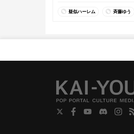
疑似ハーレム
斉藤ゆう