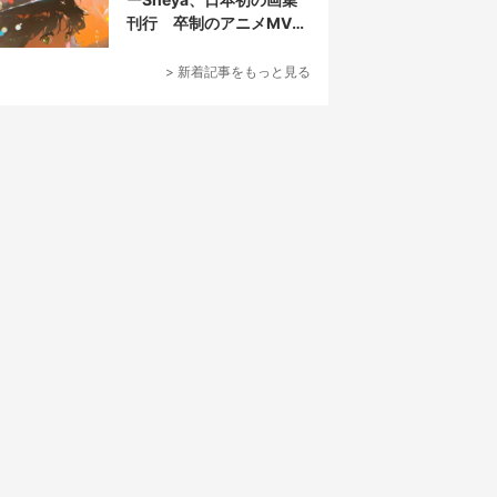
刊行 卒制のアニメMVが
話題の新鋭
> 新着記事をもっと見る