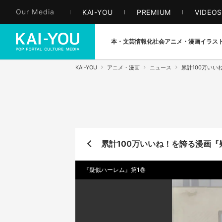
Our Media
KAI-YOU
PREMIUM
VIDEO
本・文芸
情報化社会
アニメ・漫画
イラス
KAI-YOU
アニメ・漫画
ニュース
累計100万い
累計100万いいね！を誇る漫画『
『疑似ハーレム』第1巻