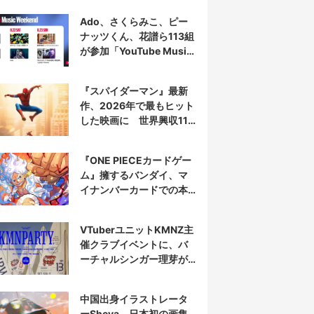
Ado、さくらみこ、ピー
ナッツくん、花譜ら113組
が参加「YouTube Music
Weekend」開催
『スパイダーマン』最新
作、2026年で最もヒット
した映画に 世界興収11
億ドル突破
『ONE PIECEカードゲー
ム』擁するバンダイ、マ
イナンバーカードでの本
人認証を導入
VTuberユニットKMNZ主
催クラブイベントに、バ
ーチャルシンガー理芽が
出演
中国出身イラストレータ
ーSheya、日本初の画集