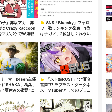
の子』赤坂アカ、赤
SNS「Bluesky」フォロ
Crazy Raccoon
ワー数ランキング発表 1位
をマガポケでW連載
はナガノ、2位はしぐれうい
「スト鯖RUST」で“百合
トにSHAKA、葛葉、
営業“!? ラプラス・ダークネ
 “夏休みの宿題“に
ス、VTuberとしてのプロ意
識