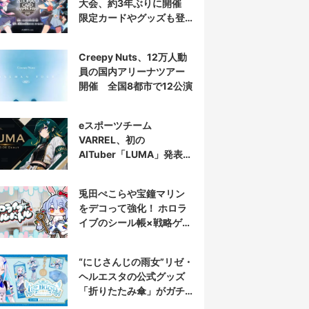
大会、約3年ぶりに開催
限定カードやグッズも登
場
Creepy Nuts、12万人動
員の国内アリーナツアー
開催 全国8都市で12公演
eスポーツチーム
VARREL、初の
AITuber「LUMA」発表
デビュー配信はマゴ選手
とコラボ
兎田ぺこらや宝鐘マリン
をデコって強化！ ホロラ
イブのシール帳×戦略ゲー
ム発売へ
“にじさんじの雨女”リゼ・
ヘルエスタの公式グッズ
「折りたたみ傘」がガチ
すぎる