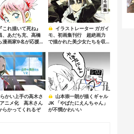
『これ描いて死ね』
イラストレーター ガガイ
昌、あだち充、高橋
モ、初画集刊行 超絶画力
ら漫画家9名が応援イ
で描かれた美少女たちを収
寄稿
録
山本崇一朗が描くギャル
Rアニメ化 高木さん
JK 「やばたにえんちゃん」
からかってくれるぞ
が不憫かわいい