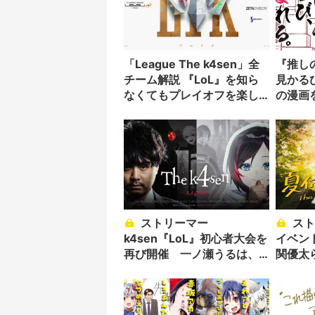
「League The k4sen」全
『推し
チーム解説 『LoL』を知ら
見かるび＆
なくてもプレイオフを楽し
の漫画
もう！
ストリーマー
ストリーマーk4sen主催
k4sen『LoL』初心者大会を
イベン
再び開催 一ノ瀬うるは、
関優太ら
アキロゼらが参加
挑戦