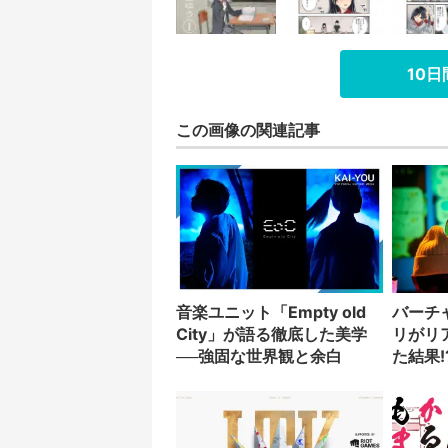
10
この画像の関連記事
音楽ユニット「Empty old
バーチ
City」が語る徹底した美学
リがリ
──強固な世界観と余白
た結果!