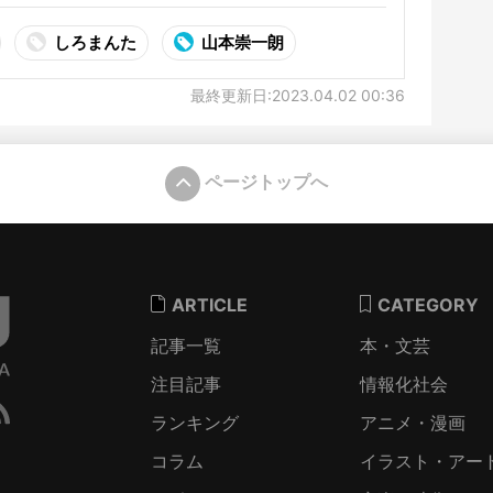
しろまんた
山本崇一朗
最終更新日:2023.04.02 00:36
ページトップへ
ARTICLE
CATEGORY
記事一覧
本・文芸
注目記事
情報化社会
ランキング
アニメ・漫画
コラム
イラスト・アー