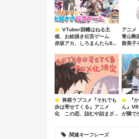
VTuber因幡はねる主
アニメ
催、お絵描き伝言ゲーム
青山剛
赤坂アカ、しろまんたら6人
留美子
参戦
ラスト
将棋ラブコメ『それでも
『からかい上手の高木さ
歩は寄せてくる』アニメ
ん』V
化 この恋、詰むや詰まざ
が隣で
るや…？
関連キーフレーズ