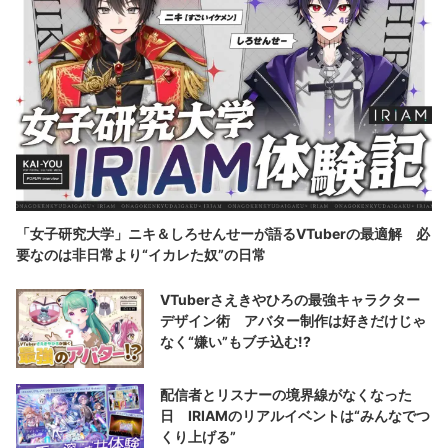
「女子研究大学」ニキ＆しろせんせーが語るVTuberの最適解 必
要なのは非日常より“イカレた奴”の日常
VTuberさえきやひろの最強キャラクター
デザイン術 アバター制作は好きだけじゃ
なく“嫌い”もブチ込む!?
配信者とリスナーの境界線がなくなった
日 IRIAMのリアルイベントは“みんなでつ
くり上げる”