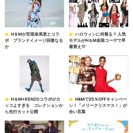
H＆Mが安室奈美恵とコラ
ハロウィンに何着る？ 人気
ボ ブランドイメージ回復なる
モデルがH＆M仮装コーデで早
か
着替え♡
H＆M×KENZOコラボがカ
H&Mで25％OFFキャンペー
ッコよすぎる コレクションか
ン！「メリークリスマス！」が
ら先行カット公開
合い言葉