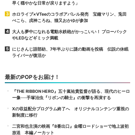
早く穏やかな日常が戻りますよう」
ホロライブ×VTeeのコラボアパレル発売 宝鐘マリン、兎田
ぺこら、戌神ころね、猫又おかゆが参加
大人も夢中になれる電動水鉄砲がかっこいい！ ブローバック
やLEDなどギミック満載
にじさんじ語部紡、7年半ぶりに謎の動画を投稿 伝説の休眠
ライバーが復活か
最新のPOPをお届け！
『THE RIBBON HERO』五十嵐祐貴監督が語る、現代のヒーロ
ー像──手塚治虫『リボンの騎士』の衝撃を再演する
Xの収益配分プログラム終了へ オリジナルコンテンツ重視の
新制度に移行
二宮和也主演の映画『8番出口』金曜ロードショーで地上波初
放送 本編ノーカット