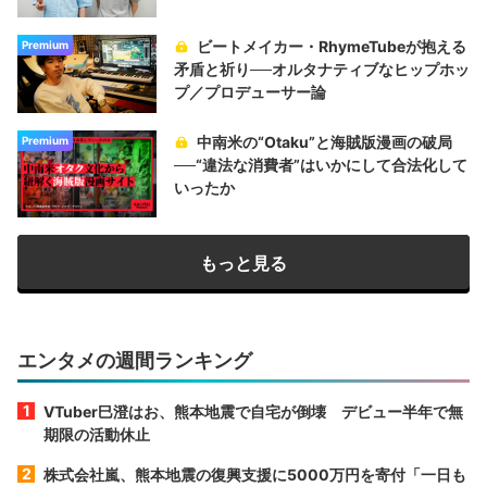
ビートメイカー・RhymeTubeが抱える
Premium
矛盾と祈り──オルタナティブなヒップホッ
プ／プロデューサー論
中南米の“Otaku”と海賊版漫画の破局
Premium
──“違法な消費者”はいかにして合法化して
いったか
もっと見る
エンタメの週間ランキング
VTuber巳澄はお、熊本地震で自宅が倒壊 デビュー半年で無
期限の活動休止
株式会社嵐、熊本地震の復興支援に5000万円を寄付「一日も