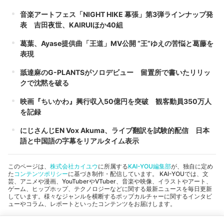
音楽アートフェス「NIGHT HIKE 幕張」第3弾ラインナップ発
表 吉田夜世、KAIRUIほか40組
葛葉、Ayase提供曲「王道」MV公開 “王”ゆえの苦悩と葛藤を
表現
舐達麻のG-PLANTSがソロデビュー 留置所で書いたリリッ
クで沈黙を破る
映画『ちいかわ』興行収入50億円を突破 観客動員350万人
を記録
にじさんじEN Vox Akuma、ライブ翻訳を試験的配信 日本
語と中国語の字幕をリアルタイム表示
このページは、
株式会社カイユウ
に所属する
KAI-YOU編集部
が、独自に定め
た
コンテンツポリシー
に基づき制作・配信しています。 KAI-YOUでは、文
芸、アニメや漫画、YouTuberやVTuber、音楽や映像、イラストやアート、
ゲーム、ヒップホップ、テクノロジーなどに関する最新ニュースを毎日更新
しています。様々なジャンルを横断するポップカルチャーに関するインタビ
ューやコラム、レポートといったコンテンツをお届けします。