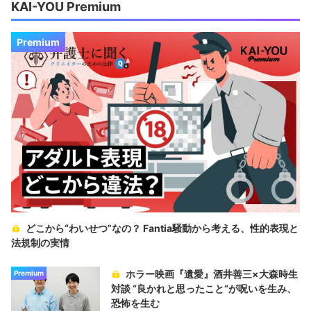
KAI-YOU Premium
Premium
どこから“わいせつ”なの？ Fantia騒動から考える、性的表現と
法規制の実情
ホラー映画『遺愛』酒井善三×大森時生
Premium
対談 “良かれと思ったこと“が呪いを生み、
恐怖を生む