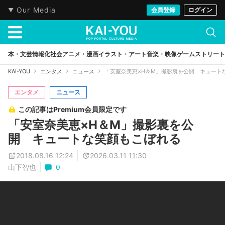
Our Media
会員登録
ログイン
本・文芸
情報化社会
アニメ・漫画
イラスト・アート
音楽・映像
ゲーム
ストリート
KAI-YOU
エンタメ
ニュース
「安室奈美恵×H＆M」撮影裏を公開 キュート
エンタメ
ニュース
この記事はPremium会員限定です
「安室奈美恵×H＆M」撮影裏を公
開 キュートな笑顔もこぼれる
2018.08.16 12:24
2026.03.11 11:30
山下智也
0