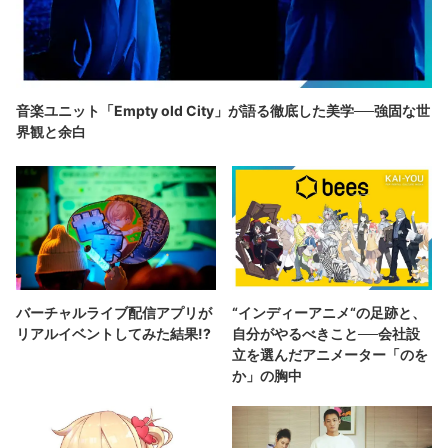
音楽ユニット「Empty old City」が語る徹底した美学──強固な世
界観と余白
バーチャルライブ配信アプリが
“インディーアニメ“の足跡と、
リアルイベントしてみた結果!?
自分がやるべきこと──会社設
立を選んだアニメーター「のを
か」の胸中