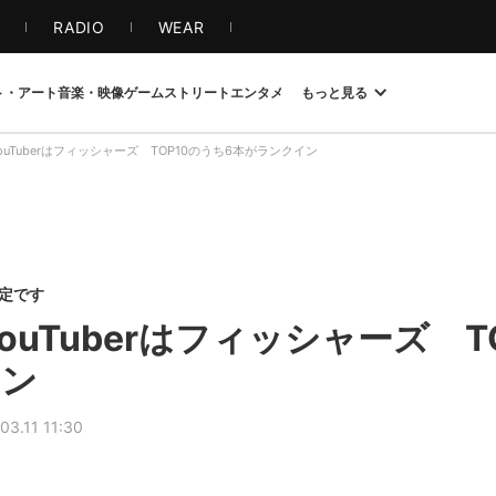
S
RADIO
WEAR
ト・アート
音楽・映像
ゲーム
ストリート
エンタメ
もっと見る
YouTuberはフィッシャーズ TOP10のうち6本がランクイン
限定です
YouTuberはフィッシャーズ T
イン
03.11 11:30