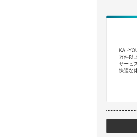
KAI-
万件以
サービ
快適な