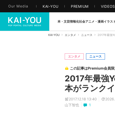
Our Media
KAI-YOU
PREMIUM
VIDEO
本・文芸
情報化社会
アニメ・漫画
イラス
KAI-YOU
エンタメ
ニュース
2017年最強
エンタメ
ニュース
この記事はPremium会員
2017年最強
本がランク
2017.12.18 13:40
2026.
山下智也
1