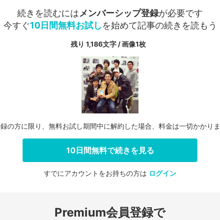
続きを読むには
メンバーシップ登録
が必要です
今すぐ
10日間無料お試し
を始めて記事の続きを読もう
残り 1,186文字 / 画像1枚
登録の方に限り、無料お試し期間中に解約した場合、料金は一切かかり
10日間無料で続きを見る
すでにアカウントをお持ちの方は
ログイン
会員登録する
Premium会員登録で
ログインする