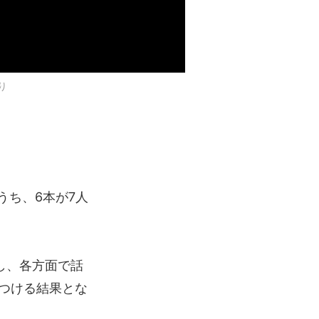
り
うち、6本が7人
出し、各方面で話
つける結果とな