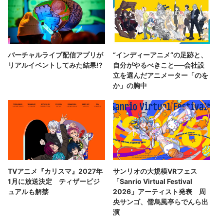
バーチャルライブ配信アプリが
“インディーアニメ“の足跡と、
リアルイベントしてみた結果!?
自分がやるべきこと──会社設
立を選んだアニメーター「のを
か」の胸中
TVアニメ『カリスマ』2027年
サンリオの大規模VRフェス
1月に放送決定 ティザービジ
「Sanrio Virtual Festival
ュアルも解禁
2026」アーティスト発表 周
央サンゴ、儒烏風亭らでんら出
演