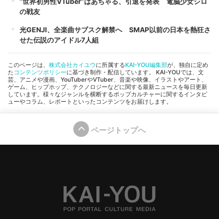
“世界初男性VTuber”ばあちゃる、引退を発表 電脳少女シロ
の戦友
光GENJI、全楽曲サブスク解禁へ SMAP以前の日本を熱狂さ
せた伝説のアイドル7人組
このページは、
株式会社カイユウ
に所属する
KAI-YOU編集部
が、独自に定め
た
コンテンツポリシー
に基づき制作・配信しています。 KAI-YOUでは、文
芸、アニメや漫画、YouTuberやVTuber、音楽や映像、イラストやアート、
ゲーム、ヒップホップ、テクノロジーなどに関する最新ニュースを毎日更新
しています。様々なジャンルを横断するポップカルチャーに関するインタビ
ューやコラム、レポートといったコンテンツをお届けします。
ページトップへ