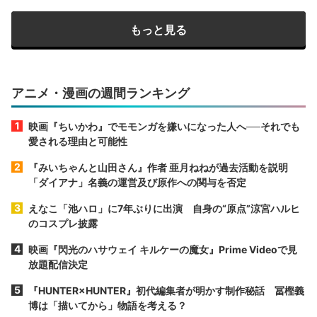
もっと見る
アニメ・漫画の週間ランキング
映画『ちいかわ』でモモンガを嫌いになった人へ──それでも
愛される理由と可能性
『みいちゃんと山田さん』作者 亜月ねねが過去活動を説明
「ダイアナ」名義の運営及び原作への関与を否定
えなこ「池ハロ」に7年ぶりに出演 自身の“原点”涼宮ハルヒ
のコスプレ披露
映画『閃光のハサウェイ キルケーの魔女』Prime Videoで見
放題配信決定
『HUNTER×HUNTER』初代編集者が明かす制作秘話 冨樫義
博は「描いてから」物語を考える？