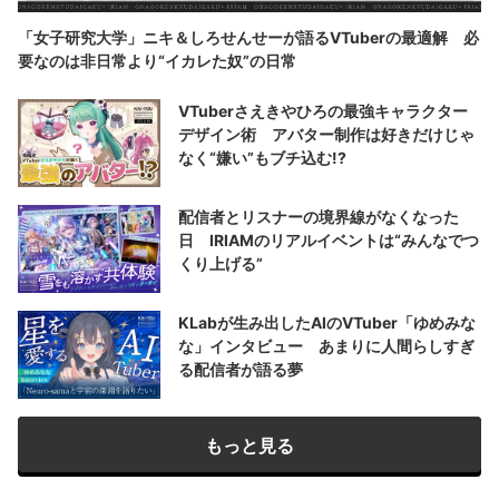
「女子研究大学」ニキ＆しろせんせーが語るVTuberの最適解 必
要なのは非日常より“イカレた奴”の日常
VTuberさえきやひろの最強キャラクター
デザイン術 アバター制作は好きだけじゃ
なく“嫌い”もブチ込む!?
配信者とリスナーの境界線がなくなった
日 IRIAMのリアルイベントは“みんなでつ
くり上げる”
KLabが生み出したAIのVTuber「ゆめみな
な」インタビュー あまりに人間らしすぎ
る配信者が語る夢
もっと見る