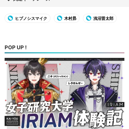
ヒプノシスマイク
木村昴
浅沼晋太郎
POP UP !