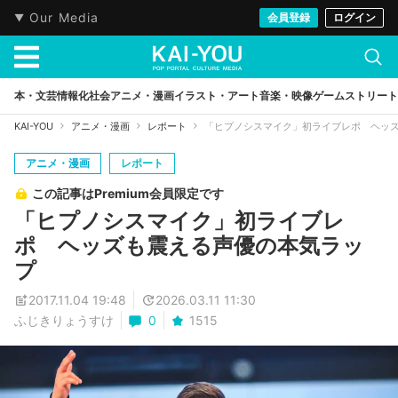
Our Media
会員登録
ログイン
本・文芸
情報化社会
アニメ・漫画
イラスト・アート
音楽・映像
ゲーム
ストリート
KAI-YOU
アニメ・漫画
レポート
「ヒプノシスマイク」初ライブレポ ヘッ
アニメ・漫画
レポート
この記事はPremium会員限定です
「ヒプノシスマイク」初ライブレ
ポ ヘッズも震える声優の本気ラッ
プ
2017.11.04 19:48
2026.03.11 11:30
ふじきりょうすけ
0
1515