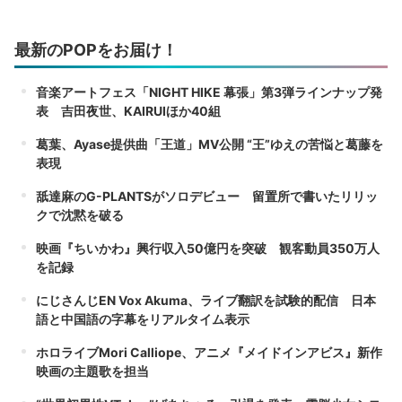
最新のPOPをお届け！
音楽アートフェス「NIGHT HIKE 幕張」第3弾ラインナップ発
表 吉田夜世、KAIRUIほか40組
葛葉、Ayase提供曲「王道」MV公開 “王”ゆえの苦悩と葛藤を
表現
舐達麻のG-PLANTSがソロデビュー 留置所で書いたリリッ
クで沈黙を破る
映画『ちいかわ』興行収入50億円を突破 観客動員350万人
を記録
にじさんじEN Vox Akuma、ライブ翻訳を試験的配信 日本
語と中国語の字幕をリアルタイム表示
ホロライブMori Calliope、アニメ『メイドインアビス』新作
映画の主題歌を担当