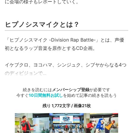
に会場の様子もレポートしていく。
ヒプノシスマイクとは？
「ヒプノシスマイク -Division Rap Battle-」とは、声優
初となるラップ音楽を原作とするCD企画。
イケブクロ、ヨコハマ、シンジュク、シブヤからなる4つ
のディビジョンで...
続きを読むには
メンバーシップ登録
が必要です
今すぐ
10日間無料お試し
を始めて記事の続きを読もう
残り 1,772文字 / 画像21枚