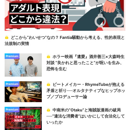
どこから“わいせつ”なの？ Fantia騒動から考える、性的表現と
法規制の実情
ホラー映画『遺愛』酒井善三×大森時生
Premium
対談 “良かれと思ったこと“が呪いを生み、
恐怖を生む
ビートメイカー・RhymeTubeが抱える
Premium
矛盾と祈り──オルタナティブなヒップホッ
プ／プロデューサー論
中南米の“Otaku”と海賊版漫画の破局
Premium
──“違法な消費者”はいかにして合法化して
いったか