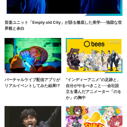
音楽ユニット「Empty old City」が語る徹底した美学──強固な世
界観と余白
バーチャルライブ配信アプリが
“インディーアニメ“の足跡と、
リアルイベントしてみた結果!?
自分がやるべきこと──会社設
立を選んだアニメーター「のを
か」の胸中