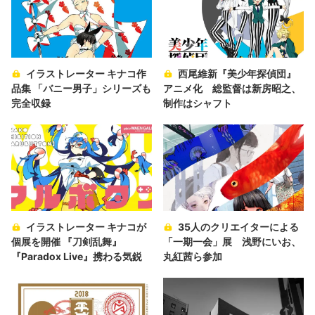
イラストレーター キナコ作
西尾維新『美少年探偵団』
品集 「バニー男子」シリーズも
アニメ化 総監督は新房昭之、
完全収録
制作はシャフト
イラストレーター キナコが
35人のクリエイターによる
個展を開催 『刀剣乱舞』
「一期一会」展 浅野にいお、
『Paradox Live』携わる気鋭
丸紅茜ら参加