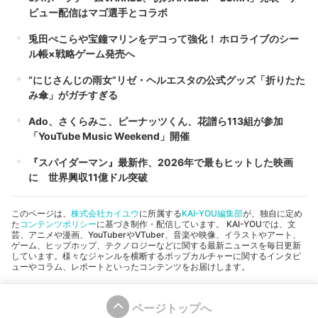
ビュー配信はマゴ選手とコラボ
兎田ぺこらや宝鐘マリンをデコって強化！ ホロライブのシー
ル帳×戦略ゲーム発売へ
“にじさんじの雨女”リゼ・ヘルエスタの公式グッズ「折りたた
み傘」がガチすぎる
Ado、さくらみこ、ピーナッツくん、花譜ら113組が参加
「YouTube Music Weekend」開催
『スパイダーマン』最新作、2026年で最もヒットした映画
に 世界興収11億ドル突破
このページは、
株式会社カイユウ
に所属する
KAI-YOU編集部
が、独自に定め
た
コンテンツポリシー
に基づき制作・配信しています。 KAI-YOUでは、文
芸、アニメや漫画、YouTuberやVTuber、音楽や映像、イラストやアート、
ゲーム、ヒップホップ、テクノロジーなどに関する最新ニュースを毎日更新
しています。様々なジャンルを横断するポップカルチャーに関するインタビ
ューやコラム、レポートといったコンテンツをお届けします。
ページトップへ