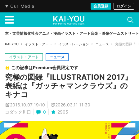
Our Media
会員登録
ログイン
本・文芸
情報化社会
アニメ・漫画
イラスト・アート
音楽・映像
ゲーム
ストリート
KAI-YOU
イラスト・アート
イラストレーション
ニュース
究極の図録『IL
イラスト・アート
ニュース
この記事はPremium会員限定です
究極の図録『ILLUSTRATION 2017』
表紙は『ガッチャマンクラウズ』の
キナコ
2016.10.07 19:10
2026.03.11 11:30
コダック川口
0
2905