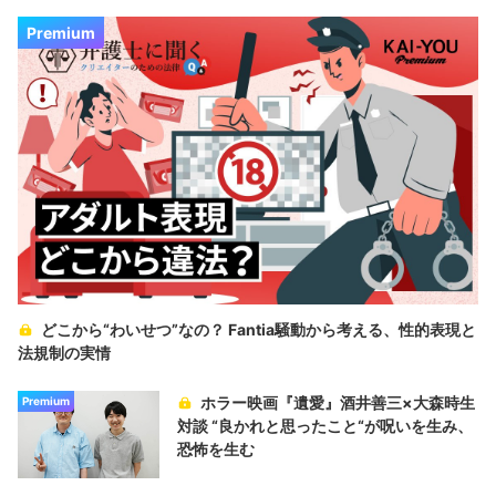
Premium
どこから“わいせつ”なの？ Fantia騒動から考える、性的表現と
法規制の実情
ホラー映画『遺愛』酒井善三×大森時生
Premium
対談 “良かれと思ったこと“が呪いを生み、
恐怖を生む