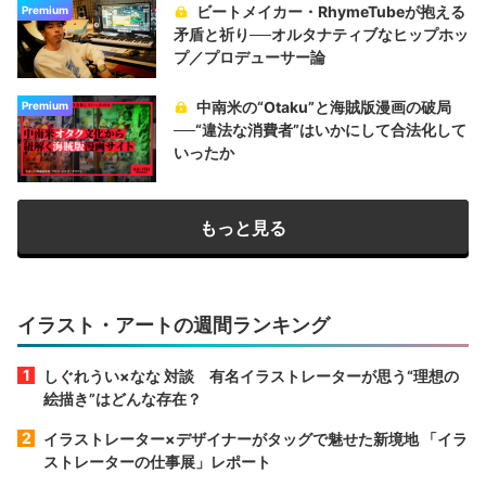
ビートメイカー・RhymeTubeが抱える
Premium
矛盾と祈り──オルタナティブなヒップホッ
プ／プロデューサー論
中南米の“Otaku”と海賊版漫画の破局
Premium
──“違法な消費者”はいかにして合法化して
いったか
もっと見る
イラスト・アートの週間ランキング
しぐれうい×なな 対談 有名イラストレーターが思う“理想の
絵描き”はどんな存在？
イラストレーター×デザイナーがタッグで魅せた新境地 「イラ
ストレーターの仕事展」レポート