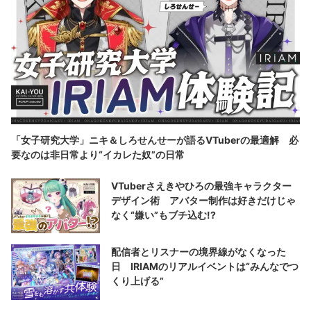
「女子研究大学」ニキ＆しろせんせーが語るVTuberの最適解 必
要なのは非日常より“イカレた奴”の日常
VTuberさえきやひろの最強キャラクター
デザイン術 アバター制作は好きだけじゃ
なく“嫌い”もブチ込む!?
配信者とリスナーの境界線がなくなった
日 IRIAMのリアルイベントは“みんなでつ
くり上げる”