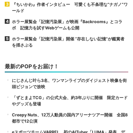
『ちいかわ』作者インタビュー 可愛くも不条理な“ナガノ“ワ
ールド
ホラー展覧会「記憶汚染展」が映画『Backrooms』とコラ
ボ 記憶力を試すWebゲームも公開
ホラー展覧会「記憶汚染展」開催 “存在しない記憶”が鑑賞者
を揺さぶる
最新のPOPをお届け！
にじさんじ叶ら3名、ワンマンライブのダイジェスト映像を街
頭ビジョンで放映
「ずとまよTCG」の公式大会、約3年ぶりに開催 限定カード
やグッズも登場
Creepy Nuts、12万人動員の国内アリーナツアー開催 全国8
都市で12公演
eスポーツチームVARREL、初のAITuber「LUMA」発表 デ