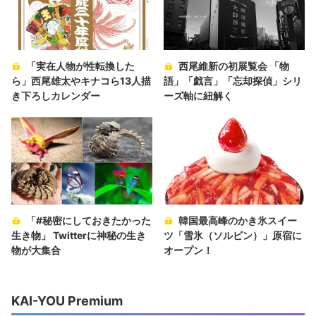
「実在人物が性転換した
西尾維新の初展覧会 「物
ら」西尾雄太やキナコら13人描
語」「戯言」「忘却探偵」シリ
き下ろしカレンダー
ーズ軸に紐解く
「#秘密にしておきたかった
韓国最高峰のかき氷スイー
生き物」 Twitterに神秘の生き
ツ「雪氷（ソルビン）」原宿に
物が大集合
オープン！
KAI-YOU Premium