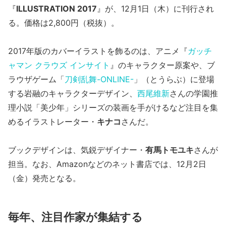
『
ILLUSTRATION 2017
』が、12月1日（木）に刊行され
る。価格は2,800円（税抜）。
2017年版のカバーイラストを飾るのは、アニメ『
ガッチ
ャマン クラウズ インサイト
』のキャラクター原案や、ブ
ラウザゲーム「
刀剣乱舞-ONLINE-
」（とうらぶ）に登場
する岩融のキャラクターデザイン、
西尾維新
さんの学園推
理小説「美少年」シリーズの装画を手がけるなど注目を集
めるイラストレーター・
キナコ
さんだ。
ブックデザインは、気鋭デザイナー・
有馬トモユキ
さんが
担当。なお、Amazonなどのネット書店では、12月2日
（金）発売となる。
毎年、注目作家が集結する