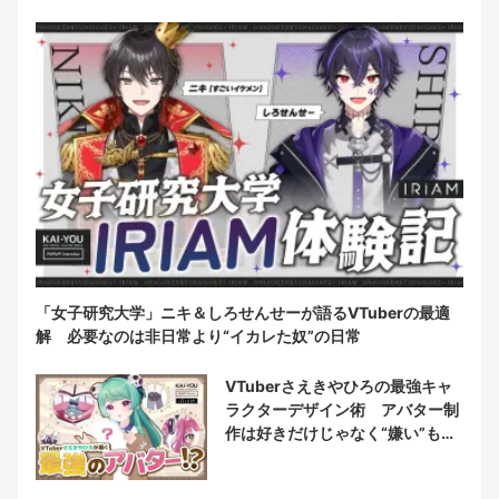
「女子研究大学」ニキ＆しろせんせーが語るVTuberの最適
解 必要なのは非日常より“イカレた奴”の日常
VTuberさえきやひろの最強キャ
ラクターデザイン術 アバター制
作は好きだけじゃなく“嫌い”もブ
チ込む!?