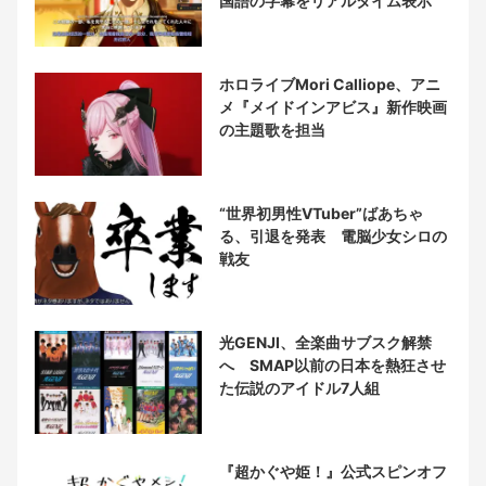
国語の字幕をリアルタイム表示
ホロライブMori Calliope、アニ
メ『メイドインアビス』新作映画
の主題歌を担当
“世界初男性VTuber”ばあちゃ
る、引退を発表 電脳少女シロの
戦友
光GENJI、全楽曲サブスク解禁
へ SMAP以前の日本を熱狂させ
た伝説のアイドル7人組
『超かぐや姫！』公式スピンオフ