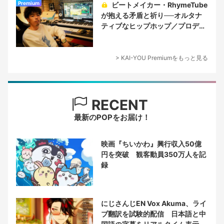
Premium
ビートメイカー・RhymeTube
が抱える矛盾と祈り──オルタナ
ティブなヒップホップ／プロデュ
ーサー論
> KAI-YOU Premiumをもっと見る
RECENT
最新のPOPをお届け！
映画『ちいかわ』興行収入50億
円を突破 観客動員350万人を記
録
にじさんじEN Vox Akuma、ライ
ブ翻訳を試験的配信 日本語と中