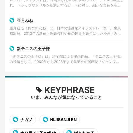
れ。 トラップやドリルを基調とするビートに対し、細かな言葉を高速
で畳みかけるラップを特徴とする。貧しかった…
亜月ねね
亜月ねね（あづき ねね）は、日本の漫画家／イラストレーター。東京
都出身。2012年の新宿・歌舞伎町や夜の世界を舞台にした漫画『みい
ちゃんと山田さん』の作者として知られる。 美術大…
新テニスの王子様
『新テニスの王子様』は、許斐剛による漫画作品。『テニスの王子様』
の続編として、2009年から2026年まで集英社の漫画誌「ジャンプ
SQ.」で連載された。 2026年8月4日発売の…
KEYPHRASE
いま、みんなが気になっていること
ナガノ
NIJISANJI EN
ホロライブEnglish
ばあちゃる