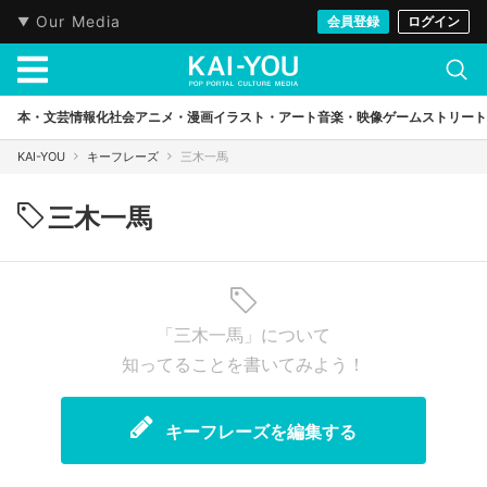
Our Media
会員登録
ログイン
本・文芸
情報化社会
アニメ・漫画
イラスト・アート
音楽・映像
ゲーム
ストリート
KAI-YOU
キーフレーズ
三木一馬
三木一馬
「三木一馬」について
知ってることを書いてみよう！
キーフレーズを編集する