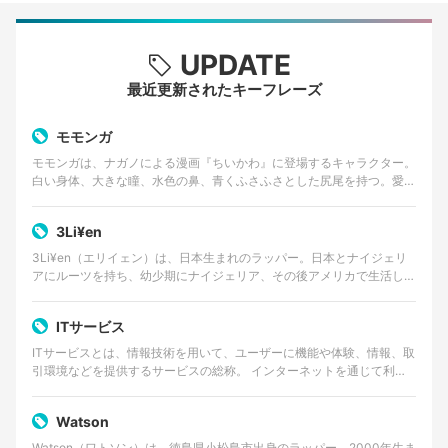
UPDATE
最近更新されたキーフレーズ
モモンガ
モモンガは、ナガノによる漫画『ちいかわ』に登場するキャラクター。
白い身体、大きな瞳、水色の鼻、青くふさふさとした尻尾を持つ。愛ら
しい外見とは対照的に、口調は尊大で、他者へ無理な要求…
3Li¥en
3Li¥en（エリイェン）は、日本生まれのラッパー。日本とナイジェリ
アにルーツを持ち、幼少期にナイジェリア、その後アメリカで生活した
経験を持つ。 ゴスペルやアフロビートを原点に、…
ITサービス
ITサービスとは、情報技術を用いて、ユーザーに機能や体験、情報、取
引環境などを提供するサービスの総称。 インターネットを通じて利用
するWebサービスやクラウドサービス、動画・音楽…
Watson
Watson（ワトソン）は、徳島県小松島市出身のラッパー。2000年生ま